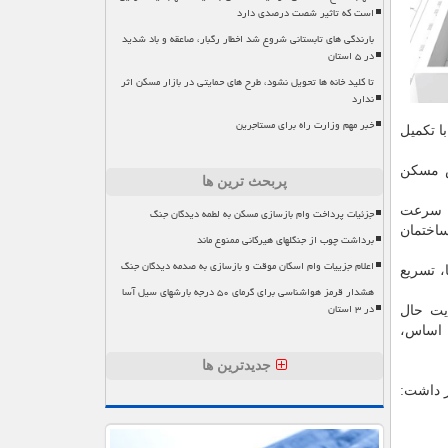
است که تاثیر شصت درصدی دارد
بارندگی های تابستانی شروع شد اخطار رگبار، صاعقه و باد شدید
در ۵ استان
تا کلید خانه ها تحویل نشود، طرح های حمایتی در بازار مسکن اثر
ندارد
خبر مهم وزارت راه برای مستاجرین
ش مسکن
پربحث ترین ها
کن سرعت
جزئیات پرداخت وام بازسازی مسکن به لطمه دیدگان جنگ
ساختمان
برداشت چوب از جنگلهای هیرکانی ممنوع ماند
اعلام جزییات وام اسکان موقت و بازسازی به صدمه دیدگان جنگ
، تسریع
هشدار قرمز هواشناسی برای گرمای ۵۰ درجه بارشهای سیل آسا
در ۳ استان
ایت حال
ر همین اساس،
جدیدترین ها
ر داشت: