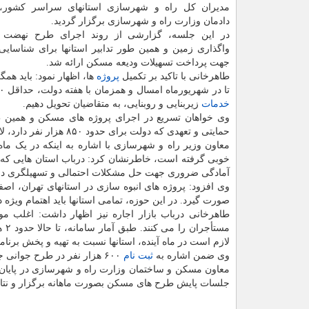
مدیران کل راه و شهرسازی استانهای سراسر کشور، 
دادمان وزارت راه و شهرسازی برگزار گردید.
در این جلسه، گزارشی از روند اجرای طرح نهضت
واگذاری زمین و همین طور تدابیر استانها برای شناسایی
جهت پرداخت تسهیلات ودیعه مسکن ارائه شد.
طاهرخانی با تاکید بر تکمیل
پروژه
ها، اظهار نمود: باید همگ
تا در شهریورماه امسال و همزمان با هفته دولت، حداقل ۵۰ هزار واحد نهضت ملی مسکن را که در مراحل پایانی هستند، تکمیل کرده و با تکمیل
خدمات
زیربنایی و روبنایی، به متقاضیان تحویل دهیم.
وی خواهان تسریع در اجرای پروژه های مسکن و همین ط
حمایتی و تعهدی که دولت برای حدود ۸۵۰ هزار نفر دارد، لازم است تا عقب ماندگی ها در این بخش جبران شود.
معاون وزیر راه و شهرسازی با اشاره به اینکه در یک م
خوبی گرفته است، خاطرنشان کرد: درباب استان هایی که 
آمادگی ضروری جهت حل مشکلات احتمالی و تسهیلگری در ا
وی افزود: پروژه های انبوه سازی در استانهای تهران، اصفه
صورت گیرد. در این حوزه، تمامی استانها باید اهتمام ویژه د
طاهرخانی درباب بازار اجاره نیز اظهار داشت: اغلب م
مس
لازم است در ماه آینده، استانها نسبت به تهیه و پخش برنا
وی ضمن اشاره به
ثبت نام
۶۰۰ هزار نفر در طرح جوانی جمعیت، از اختصاص زمین به ۵۹ هزار نفر از واجدان شرایط آگاهی داد.
معاون مسکن و ساختمان وزارت راه و شهرسازی در پایان، 
جلسات پایش طرح های مسکن بصورت ماهانه برگزار و نتایج