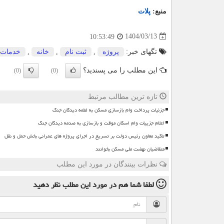
منبع:
پلات
1404/03/13
10:53:49
تگهای خبر:
پروژه
,
ثبت نام
,
خانه
,
خدمات
این مطلب را می پسندید؟
(0)
(0)
تازه ترین مطالب مرتبط
جزئیات پرداخت وام بازسازی مسکن به لطمه دیدگان جنگ
اعلام جزییات وام اسکان موقت و بازسازی به صدمه دیدگان جنگ
تاکید معاون رئیس دولت بر تسریع در اجرای پروژه های عمرانی بخش حمل و نقل
متقاضیان نهضت ملی مسکن بخوانند
نظرات بینندگان در مورد این مطلب
لطفا شما هم
در مورد این مطلب
نظر دهید