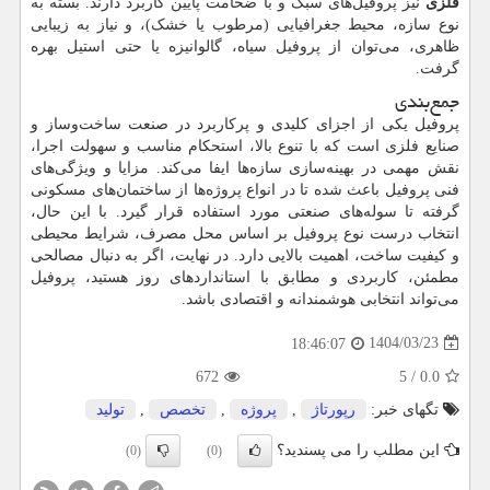
فلزی
نیز پروفیل‌های سبک و با ضخامت پایین کاربرد دارند. بسته به
نوع سازه، محیط جغرافیایی (مرطوب یا خشک)، و نیاز به زیبایی
ظاهری، می‌توان از پروفیل سیاه، گالوانیزه یا حتی استیل بهره
گرفت.
جمع‌بندی
پروفیل یکی از اجزای کلیدی و پرکاربرد در صنعت ساخت‌وساز و
صنایع فلزی است که با تنوع بالا، استحکام مناسب و سهولت اجرا،
نقش مهمی در بهینه‌سازی سازه‌ها ایفا می‌کند. مزایا و ویژگی‌های
فنی پروفیل باعث شده تا در انواع پروژه‌ها از ساختمان‌های مسکونی
گرفته تا سوله‌های صنعتی مورد استفاده قرار گیرد. با این حال،
انتخاب درست نوع پروفیل بر اساس محل مصرف، شرایط محیطی
و کیفیت ساخت، اهمیت بالایی دارد. در نهایت، اگر به دنبال مصالحی
مطمئن، کاربردی و مطابق با استانداردهای روز هستید، پروفیل
می‌تواند انتخابی هوشمندانه و اقتصادی باشد.
1404/03/23
18:46:07
672
5
/
0.0
تگهای خبر:
رپورتاژ
,
پروژه
,
تخصص
,
تولید
این مطلب را می پسندید؟
(0)
(0)