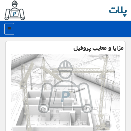
پلات
منو
مزایا و معایب پروفیل