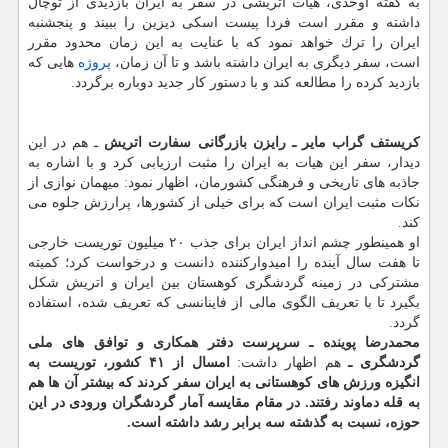
به گفته اوحدی، هیأت اتریشی در سفر به ایران بازدیدی از توچال
داشته و مقرر است فردا پیست اسكی دیزین را ببیند و پنجشنبه
ایران را ترك خواهد نمود كه با عنایت به این زمان محدود مقرر
است، سفر دیگری به ایران داشته باشد و تا آن زمان،
پروژه
هایی كه
بازدید كرده را مطالعه كند و با دستور كار جدید دوباره برگردد.
كریستف گراب مایر ـ رایزن بازرگانی سفارت اتریش
ـ هم در این
دیدار، سفر این هیات به ایران را مثبت ارزیابی كرد و با اشاره به
جاذبه های تاریخی و فرهنگی كشورمان، اظهار نمود: میهمان نوازی از
نكات مثبت ایران است كه برای خیلی از كشورها، پرارزش جلوه می
كند.
او همینطور چشم انداز ایران برای جذب ۲۰ میلیون توریست خارجی
تا هفت سال آینده را امیدواركننده دانست و درخواست كرد؛ كمیته
مشتركی در زمینه گردشگری كوهستان بین ایران و اتریش شكل
بگیرد تا با تعریف الگوی مالی از فاینانسی كه تعریف شده، استفاده
گردد.
محمدرضا پوینده ـ سرپرست دفتر همكاری و توافق های ملی
گردشگری ـ
هم اظهار داشت:
امسال از ۴۱ كشور، توریست به
انگیزه ورزش های كوهستانی به ایران سفر كردند كه بیشتر آن ها هم
به قله دماوند رفتند. در مقام مقایسه آمار گردشگران ورودی در این
حوزه، نسبت به گذشته سه برابر رشد داشته است.