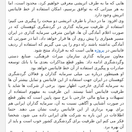
هایی كه ما به طرف اتریشی معرفی خواهیم كرد، محدود است، اما
به هر میزانی كه به توافق برسیم، امكان استفاده از خط فاینانس
اتریش وجود دارد.
وی افزود: ما در دیدار با طرف اتریشی دو مبحث را پیگیری می كنیم؛
استفاده از ظرفیت سرمایه گذاری در گردشگری كوهستان كه در
صورت اعلام آمادگی آن ها، قوانین مترقی سرمایه گذاری در ایران
مسیر همواری را پیش روی آن ها قرار خواهد داد، اما در صورتی كه
آمادگی نداشته باشند راه دوم را پی می گیریم كه استفاده از ردیف
فاینانس در
پروژه
هایی است كه به قرارداد منتج شود.
معاون سرمایه گذاری سازمان میراث فرهنگی، صنایع دستی
وگردشگری ادامه داد: بطور قطع مذاكرات بعدی ما با بانك توسعه
صادرات و پیگیری استفاده از آن خط فاینانس خواهد بود.
او همینطور درباره بی میلی سرمایه گذاران و فعالان گردشگری
كوهستان در ایران جهت استفاده از این فاینانس و تمایل بیشتر آن ها
به سرمایه گذاری خارجی، اظهار نمود: برخی از شركت ها شاید با
ظرفیت فاینانس آشنا نیستند. این ظرفیت به مفهوم استفاده از
تسهیلات و منابع مالی خارجی با نرخ سود پایین است كه بطور قطع
در صورت آشنایی و آگاهی نسبت به آن، سرمایه گذاران ایرانی هم
برای بهره برداری از این فاینانس رغبت نشان می دهند. حتما
اطلاعات در این باره به شركت های ایرانی داده می شود، شخصا
فكر می كنم این ظرفیت برای گردشگری كشور خوب است و باید از
آن بهره برد.