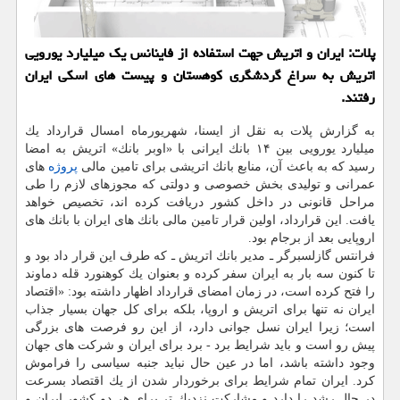
پلات: ایران و اتریش جهت استفاده از فاینانس یك میلیارد یورویی
اتریش به سراغ گردشگری كوهستان و پیست های اسكی ایران
رفتند.
به گزارش پلات به نقل از ایسنا، شهریورماه امسال قرارداد یك
میلیارد یورویی بین ۱۴ بانك ایرانی با «اوبر بانك» اتریش به امضا
رسید كه به باعث آن، منابع بانك اتریشی برای تامین مالی
پروژه
های
عمرانی و تولیدی بخش خصوصی و دولتی كه مجوزهای لازم را طی
مراحل قانونی در داخل كشور دریافت كرده اند، تخصیص خواهد
یافت. این قرارداد، اولین قرار تامین مالی بانك های ایران با بانك های
اروپایی بعد از برجام بود.
فرانتس گازلسبرگر ـ مدیر بانك اتریش ـ كه طرف این قرار داد بود و
تا كنون سه بار به ایران سفر كرده و بعنوان یك كوهنورد قله دماوند
را فتح كرده است، در زمان امضای قرارداد اظهار داشته بود: «اقتصاد
ایران نه تنها برای اتریش و اروپا، بلكه برای كل جهان بسیار جذاب
است؛ زیرا ایران نسل جوانی دارد، از این رو فرصت های بزرگی
پیش رو است و باید شرایط برد - برد برای ایران و شركت های جهان
وجود داشته باشد، اما در عین حال نباید جنبه سیاسی را فراموش
كرد. ایران تمام شرایط برای برخوردار شدن از یك اقتصاد بسرعت
در حال رشد را دارد و مشاركت نزدیك تر برای هر دو كشور ایران و