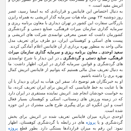
اتریش مفید است. »
به دنبال اختصاص این فاینانس و قراردادی كه به امضا رسید، عصر
روز دوشنبه ۲۳ بهمن ماه هیات سرمایه گذار اتریشی به همراه رایزن
بازرگانی سفارت این كشور در تهران دیداری با معاون برنامه ریزی و
سرمایه گذاری سازمان میراث فرهنگی، صنایع دستی و گردشگری
كشورمان داشت كه ضمن معرفی توانمندی شركت های اتریشی و
پیست های اسكی و كوهستانی ایران، دو طرف برای تعریف مدل
مالی واحد به منظور بهره برداری از آن فاینانس اعلام آمادگی كردند.
سعید اوحدی ـ معاون برنامه ریزی و سرمایه گذاری سازمان میراث
فرهنگی، صنایع دستی و گردشگری ـ
در این دیدار با شرح توانمندی
های گردشگری و قوانین سرمایه گذاری در ایران، اظهار داشت: ما
به دنبال تعریف مدل مالی هستیم كه بتوانیم از فاینانس اتریش كمال
بهره بری را داشته باشیم.
او به خبرنگاران هم توضیح داد: سفر این هیأت به ایران و دیدار با آن
ها با عنایت به خط فاینانسی كه اتریش برای ایران تعریف كرده، بنا
به خواست خودشان انجام شد. اتریش نماینده مستقری در ایران دارد
كه در زمینه ورزش های زمستانی، اسكی و كوهستان بسیار فعال
است و این انگیزه ای برای پیگیری طرح هایی مشترك در این حوزه
شده است.
اوحدی درباره میزان فاینانس تعریف شده در اتریش برای بخش
گردشگری و یا
پروژه
های در رابطه با گردشگری كوهستان، اظهار
نمود: این رقم به میزان قراردادها بستگی دارد. بطور قطع
پروژه