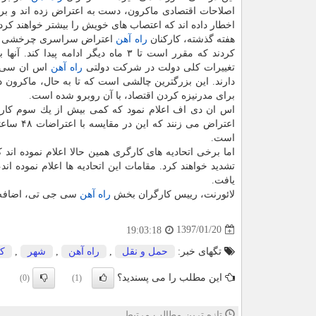
اصلاحات اقتصادی ماكرون، دست به اعتراض زده اند و برخ
اخطار داده اند كه اعتصاب های خویش را بیشتر خواهند كرد.
هفته گذشته، كاركنان
راه آهن
اعتراض سراسری چرخشی خو
كردند كه مقرر است تا ۳ ماه دیگر ادامه پیدا كند.
تغییرات كلی دولت در شركت دولتی
راه آهن
اس ان سی 
دارند. این بزرگترین چالشی است كه تا به حال، ماكرون 
برای مدرنیزه كردن اقتصاد، با آن روبرو شده است.
اس ان دی اف اعلام نمود كه كمی بیش از یك سوم كار
اعتراض م
است.
اما برخی اتحادیه های كارگری همین حالا اعلام نموده اند
تشدید خواهند كرد. مقامات این اتحادیه ها اعلام نموده ان
یافت.
لائورنت، رییس كارگران بخش
راه آهن
سی جی تی، اضافه كر
1397/01/20
19:03:18
تگهای خبر:
حمل و نقل
,
راه آهن
,
شهر
,
كا
این مطلب را می پسندید؟
(0)
(1)
تازه ترین مطالب مرتبط