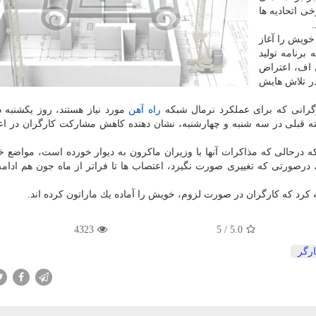
ی اتحادیه ها
یش را آغاز
 آنها به برنامه تولید
اف، اعتراض
در تلاش هایش
گرانی كه برای عملكرد نرمال شبكه
راه آهن
مورد نیاز هستند، روز یكشنبه
ی زنند كه این در مقایسه با اعتراضات ۴۸ ساعته قبلی در سه شنبه و چهارشنبه، نشان دهنده كاهش مشاركت كارگران 
 كه درحالی كه مذاكرات آنها با وزیران ماكرون به دیوار خورده است، مواضع 
د، درصورتی كه تغییری صورت نگیرد، اعتصاب ها تا فراتر از ماه جون هم ادامه
د كه كارگران در صورت لزوم، خویش را آماده یك ماراتون كرده اند.
4323
5
/
5.0
رگر