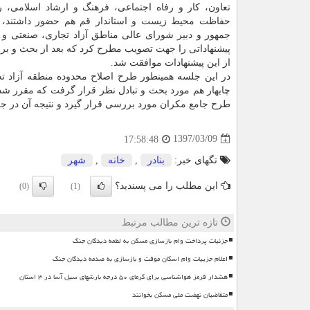
تعاون، كار و رفاه اجتماعی، فرهنگ و ارشاد اسلامی، 
حفاظت محیط زیست و استاندار قم هم حضور داشتند،
جمهور و دبیر شورای عالی مناطق آزاد تجاری، صنعتی و 
پیشنهاداتی را جهت تصویب مطرح كرد كه بعد از بحث و ب
از این پیشنهادات موافقت شد.
در این جلسه همینطور طرح اصلاح محدوده منطقه آزاد تج
چابهار هم مورد بحث و تبادل نظر قرار گرفت كه مقرر شد
طرح جامع مكران مورد بررسی قرار گیرد و نتیجه آن در 
1397/03/09
17:58:48
تگهای خبر:
بنادر
,
خانه
,
شهر
این مطلب را می پسندید؟
(0)
(1)
تازه ترین مطالب مرتبط
جزئیات پرداخت وام بازسازی مسکن به لطمه دیدگان جنگ
اعلام جزییات وام اسکان موقت و بازسازی به صدمه دیدگان جنگ
هشدار قرمز هواشناسی برای گرمای ۵۰ درجه بارشهای سیل آسا در ۳ استان
متقاضیان نهضت ملی مسکن بخوانند