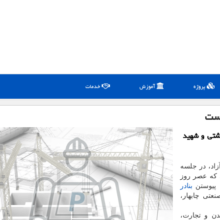
پروژه
آموزش
خدمات
وست
هشتی و شهید
زاد، در جلسه
 كه عصر روز
 پیوستن
بنادر
عتی چابهار،
ن و تجارت،