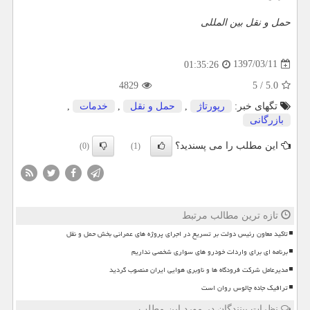
حمل و نقل بین المللی
1397/03/11
01:35:26
4829
5
/
5.0
تگهای خبر:
رپورتاژ
,
حمل و نقل
,
خدمات
,
بازرگانی
این مطلب را می پسندید؟
(0)
(1)
تازه ترین مطالب مرتبط
تاکید معاون رئیس دولت بر تسریع در اجرای پروژه های عمرانی بخش حمل و نقل
برنامه ای برای واردات خودرو های سواری شخصی نداریم
مدیرعامل شرکت فرودگاه ها و ناوبری هوایی ایران منصوب گردید
ترافیک جاده چالوس روان است
نظرات بینندگان در مورد این مطلب