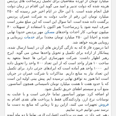
میلیارد تومان از آورده متقاضیان برای تكمیل زیرساخت های پردیس
هزینه شده كه دولت تدبیر و امید می گوید این اقدام در زمان دولت
قبل انجام شده است. با این حال در ایام اخیر خبر رسیده كه ۲۵۰
میلیارد تومان این رقم از جانب دولت به شركت عمران پردیس
برگشت داده شده است. اما سوال این است كه این مبلغ مقرر است
صرف ابنیه شود یا زیرساخت؟ هم اكنون با استفاده از تسهیلات ۴۰
میلیون تومانی، كار احداث واحدهای
مسكن
مهر پردیس حدودا نهایی
شده و احیانا این ۲۵۰ میلیارد تومان مجددا برای
خدمات
زیربنایی و
روبنایی هزینه خواهد شد.
اما درمورد فاز ۵ كه به تازگی گزارش های آن در ایسنا ارسال شده،
پیمانكار از اراده برای تكمیل و تحویل واحدها سخن می گوید. ایرج
رهبر اظهار داشت: شركت شهرسازی ایرانی ها جمعا متعهد به
ساخت ۱۰ هزار واحد است كه از این تعداد ۷۰۰ واحد را تحویل داده
ایم. ۱۰۰۰ واحد هم آماده است كه ایرادهای جزئی دارد. برای تكمیل
این تعداد نیاز به منابع داریم. مذاكرات با شركت عمران در جریان
است اما هنوز به توافق نهایی نرسیده ایم. پیش بینی اولیه این است
كه با حدود هفت تا هشت میلیارد تومان تاسیساتی همچون آسانسور،
منبع آب و سیستم اطفای حریق تكمیل شود.
او اضافه كرد: موتور آسانسور تماما خارجی است و با عنایت به
نوسانات نرخ ارز، واردكنندگان فقط با پرداخت های نقدی اقدام به
فروش
تجهیزات می كنند، ازاین رو تا زمانی كه منابع به دست ما
نرسد نمی توانیم خرید نماییم.
رهبر خبر داد: در صورت پرداخت اعتبارات لازم، نهایتا تا دو ماه آینده