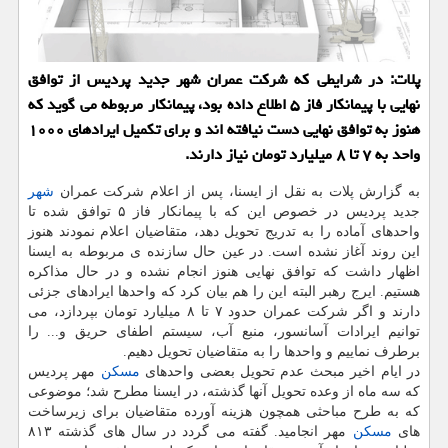
پلات: در شرایطی كه شركت عمران شهر جدید پردیس از توافق
نهایی با پیمانكار فاز ۵ اطلاع داده بود، پیمانكار مربوطه می گوید كه
هنوز به توافق نهایی دست نیافته اند و برای تكمیل ایرادهای ۱۰۰۰
واحد به ۷ تا ۸ میلیارد تومان نیاز دارند.
به گزارش پلات به نقل از ایسنا، پس از اعلام شركت عمران
شهر
جدید پردیس در خصوص این كه با پیمانكار فاز ۵ توافق شده تا
واحدهای آماده را به تدریج تحویل دهد، متقاضیان اعلام نمودند هنوز
این روند آغاز نشده است. در عین حال سازنده ی مربوطه به ایسنا
اظهار داشت كه توافق نهایی هنوز انجام نشده و در حال مذاكره
هستیم. ایرج رهبر البته این را هم بیان كرد كه واحدها ایرادهای جزئی
دارند و اگر شركت عمران حدود ۷ تا ۸ میلیارد تومان بپردازد، می
توانیم ایرادات آسانسور، منبع آب، سیستم اطفای حریق و... را
برطرف نماییم و واحدها را به متقاضیان تحویل دهیم.
در ایام اخیر مبحث عدم تحویل بعضی واحدهای
مسكن
مهر پردیس
كه سه ماه از وعده تحویل آنها گذشته، در ایسنا مطرح شد؛ موضوعی
كه به طرح مباحثی همچون هزینه آورده متقاضیان برای زیرساخت
های
مسكن
مهر انجامید. گفته می گردد در سال های گذشته ۸۱۳