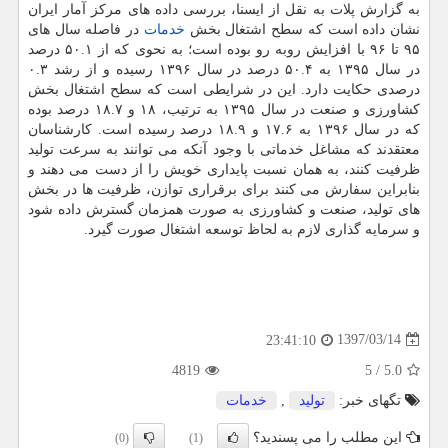
به گزارش پلات به نقل از ایسنا، بررسی داده های مركز آمار ایران
نشان داده است كه سطح اشتغال بخش
خدمات
در فاصله سال های
۹۵ تا ۹۶ با افزایش روبه رو بوده است؛ به نحوی كه از ۵۰.۱ درصد
در سال ۱۳۹۵ به ۵۰.۴ درصد در سال ۱۳۹۶ رسیده و از رشد ۰.۳
درصدی حكایت دارد. این در شرایطی است كه سطح اشتغال بخش
كشاورزی و صنعت در سال ۱۳۹۵ به ترتیب، ۱۸ و ۱۸.۷ درصد بوده
كه در سال ۱۳۹۶ به ۱۷.۶ و ۱۸.۹ درصد رسیده است. كارشناسان
معتقدند كه مشاغل خدماتی با وجود آنكه می توانند به سرعت تولید
ظرفیت كنند، به همان نسبت پایداری خویش را از دست می دهند و
بنابراین سفارش می كنند برای برقراری توازن، ظرفیت ها در بخش
های تولید، صنعت و كشاورزی به صورت همزمان گسترش داده شود
و سرمایه گذاری لازم به لحاظ توسعه اشتغال صورت گیرد.
1397/03/14
23:41:10
4819
5
/
5.0
تگهای خبر:
تولید
,
خدمات
این مطلب را می پسندید؟
(0)
(1)