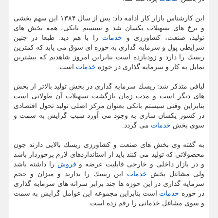
این كارشناس بازار كار ادامه داد: پس از سال ۱۳۸۴ این سهم بخشی
و نرخ های تسهیلات یكسان شد و سیستم بانكی، همه بخش های
تولید، صنعت، كشاورزی و
خدمات
را با هم دید. طبعا در چنین
شرایطی پول و سرمایه گذاری به حوزه ای سوق می یابد كه كمترین
ریسك را دارد و زودبازده است بنابراین امروز شاهدیم كه بیشترین
تمایل به كار و سرمایه گذاری در حوزه
خدمات
است.
لبافی متذكر شد: ریسك سرمایه گذاری در بخش تولید بالاتر از بخش
های دیگر است و مدت زمان بازگشت تسهیلات آن طولانی است
بنابراین وقتی سیستم بانكی بعنوان مركز اصلی تولید تحول اقتصادی
در كشور یكسان سازی به وجود می آورد سبب گرایش به سمت و
سوی بخش
خدمات
می گردد.
به گفته وی بخش های صنعت و كشاورزی ریسك بالایی دارند چون
محصولاتی كه تولید می كنند باید از استانداردهای لازم برخوردار باشد
و در بازار داخلی و خارجی قابلیت عرضه و
فروش
را داشته باشد
ولی مشاغل بخش
خدمات
این ریسك را ندارند و میزان و حجم
سرمایه گذاری در این حوزه ها چند برابر سرانه های سرمایه گذاری
در حوزه
خدمات
است بنابراین مجموعه این عوامل گرایش به سمت
و سوی مشاغل خدماتی را رقم زده است.