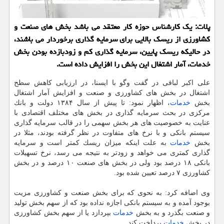
پلات: یك كارشناس حوزه كار معتقد می باشد بخش های صنعت و
كشاورزی از ریسك بالایی برای سرمایه گذاری برخوردار می باشند،
در حالیكه ریسك پایین، سرمایه گذاری كم و زودبازده بودن بخش
خدمات، آمار اشتغال این بخش را افزایش داده است.
علی اكبر لبافی در گفت وگو با ایسنا، در ارزیابی كاهش سطح
اشتغال در بخش های كشاورزی و صنعت و افزایش آمار اشتغال
بخش
خدمات
، اظهار نمود: تا پیش از سال ۱۳۸۴ دولت و بانك
مركزی در بحث سرمایه گذاری در بخش های مختلف اقتصادی با
عنایت به خصوصیت های هر بخش سهمی را در قالب سرمایه گذاری
سیستم بانكی و با نرخ های متفاوت در نظر گرفته بودند، مثلا در
بخش
خدمات
به علت اینكه میزان ریسك كمتر است و سرمایه
گذاری كمتری می خواهد و زودتر به نتیجه می رسد، نرخ تسهیلات
بانكی ۱۸ درصد بود ولی در بخش های صنعت ۱۰ درصد و در بخش
كشاورزی ۷ درصد تعیین شده بود.
وی اضافه كرد: به نحوی كه برای بخش صنعت و كشاورزی مزیت
بوجود آمده و به سیستم بانكی اجازه نداده بود كه از سهم بخش تولید
و صنعت بگذرد و به بخش
خدمات
بپردازد یا از سهم بخش كشاورزی
در بخش
خدمات
پرداخت كند.