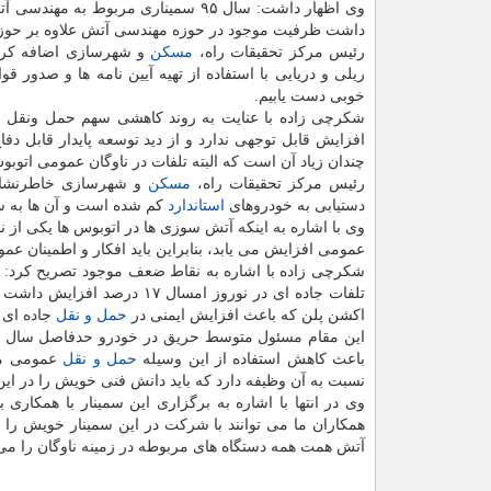
وی اظهار داشت: سال ۹۵ سمیناری مربو
داشت ظرفیت موجود در حوزه مهندسی آتش علاوه بر حوزه
رئیس مركز تحقیقات راه،
مسكن
و شهرسازی اضافه كرد:
ریلی و دریایی با استفاده از تهیه آیین نامه ها و صدور 
خوبی دست یابیم.
شكرچی زاده با عنایت به روند كاهشی سهم حمل ونقل 
افزایش قابل توجهی ندارد و از دید توسعه پایدار قابل د
چندان زیاد آن است كه البته تلفات در ناوگان عمومی اتوبو
رئیس مركز تحقیقات راه،
مسكن
و شهرسازی خاطرنشان 
دستیابی به خودروهای
استاندارد
كم شده است و آن ها به سخ
وی با اشاره به اینكه آتش سوزی ها در اتوبوس ها یكی از 
عمومی افزایش می یابد، بنابراین باید افكار و اطمینان عمو
شكرچی زاده با اشاره به نقاط ضعف موجود تصریح كرد: آن
تلفات جاده ای در نوروز امس
اكشن پلن كه باعث افزایش ایمنی در
حمل و نقل
جاده ای 
باعث كاهش استفاده از این وسیله
حمل و نقل
عمومی می 
نسبت به آن وظیفه دارد كه باید دانش فنی خویش را در این
وی در انتها با اشاره به برگزاری این سمینار با همكا
همكاران ما می توانند با شركت در این سمینار خویش را نس
آتش همت همه دستگاه های مربوطه در زمینه ناوگان را می