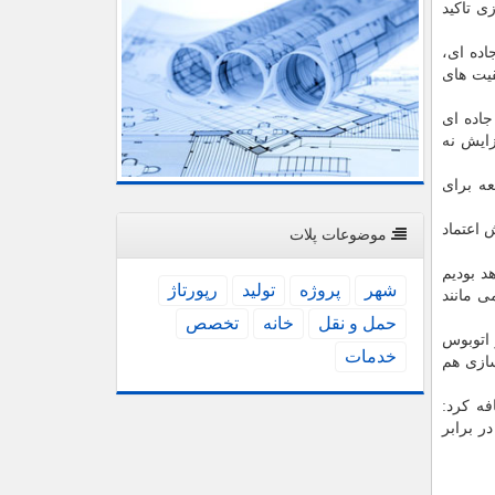
زی تاكید
ده ای،
قیت های
اده ای
زایش نه
ه برای
 اعتماد
موضوعات پلات
د بودیم
شهر
پروژه
تولید
رپورتاژ
امی مانند
حمل و نقل
خانه
تخصص
نی آتش در اتوبوس
خدمات
زی هم
فه كرد:
ر برابر