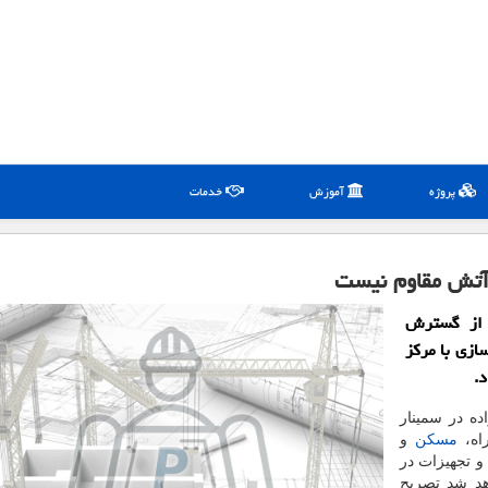
پروژه
آموزش
خدمات
 آتش مقاوم نیست
 از گسترش
زی با مركز
د.
ه در سمینار
راه،
مسكن
و
 تجهیزات ­در
هد شد تصریح