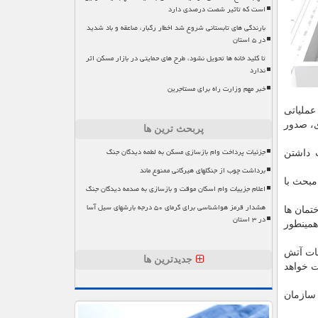
است که تاثیر شصت درصدی دارد
بارندگی های تابستانی شروع شد اخطار رگبار، صاعقه و باد شدید
در ۵ استان
تا کلید خانه ها تحویل نشود، طرح های حمایتی در بازار مسکن اثر
ندارد
خبر مهم وزارت راه برای مستاجرین
عملیاتی
، صدور
پربحث ترین ها
جزئیات پرداخت وام بازسازی مسکن به لطمه دیدگان جنگ
 داشتن
برداشت چوب از جنگلهای هیرکانی ممنوع ماند
مبحث با
اعلام جزییات وام اسکان موقت و بازسازی به صدمه دیدگان جنگ
هشدار قرمز هواشناسی برای گرمای ۵۰ درجه بارشهای سیل آسا
تمان ها
در ۳ استان
همینطور
ات آتش
جدیدترین ها
ت خواهد
سازمان