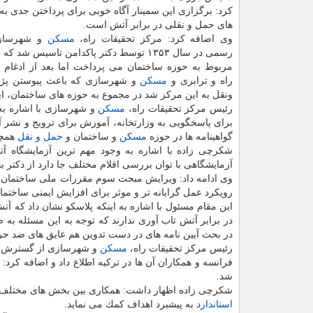
كرد: برگزاری این سمینار آگاه خوبی برای پرداختن جدی به 
های حمل و نقلی در برابر آتش است.
وی اضافه كرد: مركز تحقیقات راه،
مسكن
و شهرساز
رسمی در سال ۱۳۵۳ توسط دكتر پاكدامن تاسیس شد 
مربوط به حوزه ساختمان می پرداخت اما بعد از ادغام و
راه و ترابری و
مسكن
و شهرسازی كه باعث پیوستن پژ
ونقل به این مركز شد در مجموع به حوزه های ساختمان، ا
رئیس مركز تحقیقات راه،
مسكن
و شهرسازی با اشاره به 
برای پاسخگویی به وزارتخانه، آموزش برای ترویج و نشر آ
گواهینامه ها در حوزه
مسكن
و ساختمان و
حمل و نقل
همچو
شكرچی زاده با اشاره به وجود مهم ترین آزمایشگاه آ
آزمایشگاهی با توان بررسی اقلام مختلف جا دارد از دكتر ب
وی ادامه داد: ویرایش مبحث سوم مقررات ملی ساختمان 
رویكرد عمل گرایانه تر و موثر برای افزایش ایمنی ساختما
این مقام مسئول با اشاره به اینكه پلاسكو نشان داد كه 
در برابر آتش تاب آوری ندارند كه توجه به این مسئله به
در بحث آیین نامه های در دست تدوین هم عایق های ضد حریق م
رئیس مركز تحقیقات راه،
مسكن
و شهرسازی از گسترش ه
فرانسه و همكاران آن ها در تركیه اطلاع داد و اضافه كرد:
شد.
شكرچی زاده اظهار داشت: همكاری بین بخش های مختلف
استاندارد
به پیشبرد اهداف كمك می نماید.