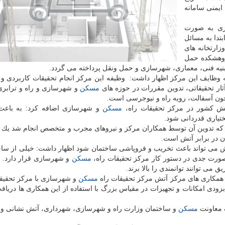
ایمنی سامانه
ی به صورت
كه ابتدا به مسائل
زارتخانه های
وهشكده حمل
بنیه فنی، معماری، شهرسازی و حمل ونقل پرداخته می گردد.
وظایف این مركز اظهار داشت: ­ وظیفه ­این مركز انجام تحقیقات كاربردی و 
ثار تحقیقاتی، تدوین مقررات در حوزه های
مسكن
و شهرسازی و راه و ترابری
ن آسفالت، رویه راه و نیوجرسی است.
تش كشور در مركز تحقیقات راه،
مسكن
و شهرسازی اضافه كرد: به باعث
ختیاری قدردانی شود.
كه تدوین آن توسط همكاران مركز و نیروهای مجرب و متخصص انجام شد یك 
ن در برابر آتش است.
آتش می تواند باعث تخریب و فروپاشی ساختمان شود اظهار داشت: خیلی از ساخ
 صورت جدی در دستور كار مركز تحقیقات راه،
مسكن
و شهرسازی قرار دارد. 
ی توانند توانمندی را بالا برند.
مكاری های مركز آتش مركز تحقیقات راه
مسكن
و شهرسازی با مركز تحقیق
 بزودی امكانات و تجهیزات در مقیاس بزرگ با استفاده از این همكاری ها دریاف
 معاونت
مسكن
و ساختمان وزارت راه و شهرسازی، شهرداری، آتش نشانی و 