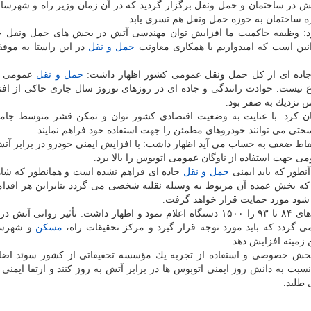
ط به مهندسی آتش در ساختمان و حمل ونقل برگزار گردید كه در آن زمان وزیر راه و شهرسا
 ساختمان به حوزه حمل ونقل هم تسری یابد.
 وظیفه حاكمیت ما افزایش توان مهندسی آتش در بخش های حمل ونقل جا
قوانین است كه امیدواریم با همكاری معاونت
حمل و نقل
در این راستا به موف
جاده ای از كل حمل ونقل عمومی كشور اظهار داشت:
حمل و نقل
عمومی ج
فاع نیست. حوادث رانندگی و جاده ای در روزهای نوروز سال جاری حاكی از اف
س نزدیك به صفر بود.
كرد: با عنایت به وضعیت اقتصادی كشور توان و تمكن قشر متوسط جامع
تی می توانند خودروهای مطمئن را جهت استفاده خود فراهم نمایند.
نقاط ضعف به حساب می آید اظهار داشت: با افزایش ایمنی خودرو در برابر آتش
می جهت استفاده از ناوگان عمومی اتوبوس را بالا برد.
طور كه باید ایمنی
حمل و نقل
جاده ای فراهم نشده است و همانطور كه شاه
ال ۱۷ درصد افزایش داشت كه بخش عمده آن مربوط به وسیله نقلیه شخصی می گردد بنابراین هر اقد
شود مورد حمایت قرار خواهد گرفت.
این مقام مسئول متوسط حریق در خودرو حدفاصل سال های ۸۴ تا ۹۳ را ۱۵۰۰ دستگاه اعلام نمود و اظهار داشت: تأثیر روا
گردد كه باید مورد توجه قرار گیرد و مركز تحقیقات راه،
مسكن
و شهرسا
 زمینه افزایش دهد.
ری بخش خصوصی و استفاده از تجربه یك مؤسسه تحقیقاتی از كشور سوئد اضا
بت به دانش روز ایمنی اتوبوس ها در برابر آتش به روز كنند و ارتقا ایمنی د
 طلبد.