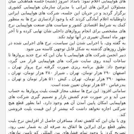
های هواپیمایی اعلام نمود: بامداد امروز (شنبه) جلسه هماهنگی میان
مسئولان ایرلاین های ایرانی با مدیران سازمان هواپیمایی كشوری
برگزار گردید و در جریان این جلسه، شركت های هواپیمایی ایرانی
داوطلبانه اعلام آمادگی كردند كه با وجود آزادسازی نرخ ها به منظور
كمك به شرایط اقتصادی كشور و سیاست های صنعت هواپیمایی نرخ
های مشخصی برای انجام پروازهای داخلی شان نهایی كرده و تا آخر
مهر ماه امسال تغییری در آنها تولید نكند.
به گفته وی، با اجرایی شدن این سیاست، نرخ های اجرایی شده در
طول روزهای گذشته به شكل قابل توجهی كاسته می شود.
دبیر انجمن شركت های هواپیمایی با بیان این كه نرخ جدید پروازها تا
ساعات آینده روی سایت شركت های هواپیمایی قرار می گیرد،
توضیح داد: طبق برنامه ریزی صورت گرفته نرخ پرواز تهران ـ
اصفهان ۲۹۰ هزار تومان، تهران ـ شیراز ۳۸۰ هزار تومان، تهران ـ
مشهد ۳۹۰ هزار تومان، تهران ـ كیش ۵۱۰ هزار تومان و تهران ـ
بندرعباس ۵۴۰ هزار تومان تعیین شده است.
سامانی افزود: این نرخ ها سقف مجاز قیمت بلیت پروازها به حساب
می آید و در صورت عدم كشش بازار و تصمیم گیری شركت های
هواپیمایی امكان پایین آمدن آن هم وجود دارد، اما بطور قطع هیچ
شركتی اجازه نخواهد داشت كه بیشتر از این قیمت بلیت فروشی
كند.
وی با بیان این كه كاهش تعداد مسافران حاصل از افزایش نرخ بلیت
بطور قطع برای ایرلاین ها اتفاق به صرفه ای به شمار نمی رود،
تصریح كرد: با وجود تمام فشارهای بین المللی كه تامین نیازهای