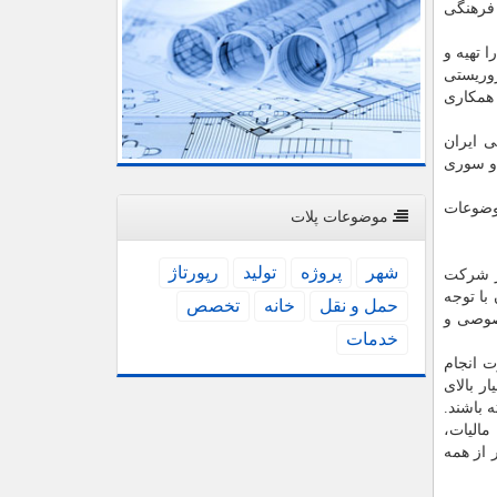
 فرهنگی
 تهیه و
روریستی
 همكاری
 ایران
ت ایرانی و سوری
موضوعات
موضوعات پلات
شهر
پروژه
تولید
رپورتاژ
ر شركت
با توجه
حمل و نقل
خانه
تخصص
صوصی و
خدمات
ت انجام
ر بالای
 باشند.
مالیات،
 از همه