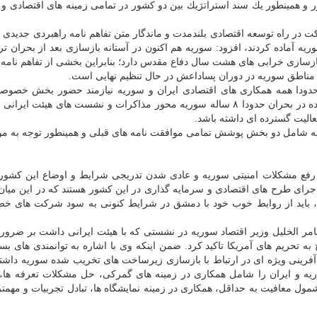
ور و همینطور یك سند استراتژیك بین دو كشور در تمامی زمینه های اقتصادی و
 در راه توسعه اقتصادی بلندمدت و ماندگار متن تفاهم نامه راهبردی جدیدی را
 آماده كردند، افزود: سوریه هم اكنون در آستانه بازسازی بعد از بحران ت
سازی خرابی های هشت سال دفاع مقدس دارد؛ بنابراین بخشی از تفاهم نامه
 مناطق سوریه در دوران پساداعش در حال تنظیم نهایی است.
حدودا همه همكاری های اقتصادی ایران و سوریه نیازمند حضور بخش خصوصی
است. بازسازی اماكن تاریخی و زیرساخت های تخریب شده در بحران حدودا ۸ ساله سوریه محور مذاكرات و نشست های هیئ
الیت گسترده ای داشته باشد.
سوریه شامل دو بخش پوشش تمامی موافقت نامه های قبلی و همینطور توجه به 
ا رفع مشكلات امنیتی سوریه و عادی شدن تدریجی شرایط و اوضاع این كشو
رای طرح های اقتصادی و سرمایه گذاری در این كشور هستند كه در این میان 
ه، باید از روابط خوب خود با دمشق در شرایط كنونی به سود شركت های خ
مر الخلیل وزیر اقتصاد سوریه در نشستی كه با هیئت ایرانی داشت بر ضرور
به تحریم های آمریكا تاكید كرد. ضمن اینكه وی با اشاره به توانمندی های بسیا
آفرینی ویژه ای در ارتباط با بازسازی زیرساخت های تخریب شده سوریه داشته
یه و ایران را شامل همكاری در زمینه های گمركی، حل مشكلات تعرفه ها، 
ل معافیت به حداقل، همكاری در زمینه نمایشگاه ها، تبادل تجربیات و مهمتر