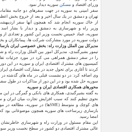
وزرای اقتصاد و
مسكن
سوریه دیدار نمود.
سفر امینی به سوریه در جهت سفرهای دو جانبه مقامات
تهران و دمشق در یك سال اخیر و بعد از خروج بخش اعظم
از خاك سوریه انجام شد كه همچون آنها سفر اردیبهشت
وزیر راه و شهرسازی به دمشق و دیدار با بشار اسد
سوریه، عماد خمیس نخست وزیر این كشور و تعدادی از وز
دولت سوریه در مورد مشاركت شركت ها، پیمانكاران و بخ
مدیركل بین الملل وزارت راه: بخش خصوصی ایران بازسا
تیمور بشیرگنبدی، مدیركل امور بین الملل وزارت راه و 
را در سفر دمشق همراهی می كرد در مورد جزئیات تفاه
كمیسیون های مشترك اقتصادی ایران و سوریه در این دور ا
كردند تا آغازی برای تحول جدید در مشاركت اقتصادی ایران
وی اضافه كرد: در دو نشست قبلی در ماه های گذشته در ت
سوریه حل شده بود و در این دور از مذاكرات در طول سفر 
محورهای همكاری اقتصادی ایران و سوریه
به گفته بشیرگنبدی، همكاری های بانكی و گمرگی در این مذ
نحوی تنظیم كنند كه سبب افزایش تجارت میان ایران و سو
های كوچك و متوسط (SMEها) در سور
بازسازی زیرساخت های سوریه همچون موضوعاتی بود كه در 
امضا رسید.
این مقام مسئول در وزارت راه و شهرسازی خاطرنشان 
عالی مشترك اقتصادی دو كشور در سطح نخست وزیر سوریه و