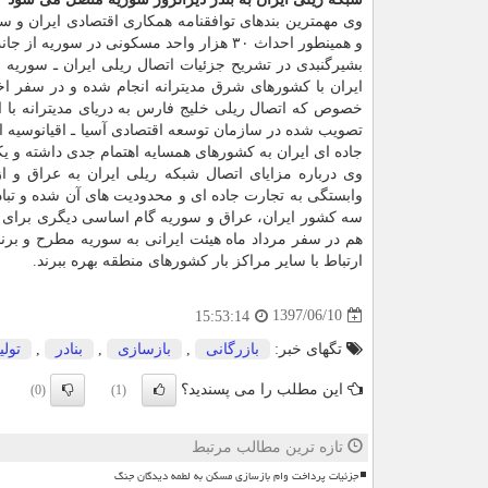
وی مهمترین بندهای توافقنامه همكاری اقتصادی ایران و
و همینطور احداث ۳۰ هزار واحد مسكونی در سوریه از جانب شركت های ایرانی ذكر كرد.
بشیرگنبدی در تشریح جزئیات اتصال ریلی ایران ـ سوریه 
ایران با كشورهای شرق مدیترانه انجام شده و در سفر ا
خصوص كه اتصال ریلی خلیج فارس به دریای مدیترانه با اس
تصویب شده در سازمان توسعه اقتصادی آسیا ـ اقیانوسیه ا
جاده ای ایران به كشورهای همسایه اهتمام جدی داشته و یك
وی درباره مزایای اتصال شبكه ریلی ایران به عراق و از
وابستگی به تجارت جاده ای و محدودیت های آن شده و تبا
سه كشور ایران، عراق و سوریه گام اساسی دیگری برای اتص
هم در سفر مرداد ماه هیئت ایرانی به سوریه مطرح و برن
ارتباط با سایر مراكز بار كشورهای منطقه بهره ببرند.
1397/06/10
15:53:14
تگهای خبر:
بازرگانی
,
بازسازی
,
بنادر
,
تولی
این مطلب را می پسندید؟
(0)
(1)
تازه ترین مطالب مرتبط
جزئیات پرداخت وام بازسازی مسکن به لطمه دیدگان جنگ