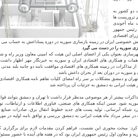
 دو كشور به
 تروریست ها
 ماه آخوندی
 رئیس جمهور
رای اقتصادی
ش خصوصی ایران در زمینه بازسازی سوریه در دوره پساداعش به حساب می آی
زی سوریه را در دست می گیرد
شهرسازی بعنوان یكی از اعضای اصلی این هیئت كه امینی معاون وزیر راه و 
مات و همكاری های اقتصادی ایران و سوریه به خبرنگار مهر اظهار داشت:
ز مذاكرات در زمینه همكاری های اقتصادی موافقت نامه دو جانبه بلند مدتی ر
 و سوریه در دوران بعد از بحران داعش باشد.
هران و دمشق مشكلات بر سر راه امضای كلیات تفاهم نامه همكاری اقتصادی 
هیئت ایرانی به دمشق به جزئیات آن پرداخته شد.
اكرات بیشتر از هر موضوعی مدنظر قرار داشت تا تهران و دمشق بتوانند قوانی
ریه شود. ضمن اینكه همكاری های صنعتی، فناوری اطلاعات و ارتباطات، تولی
یه، مطالعه در مورد شبكه آبرسانی، تولید پست های جدید خطوط انتقال برق، صادرات صنای
سفر مرداد ماه هیئت ایرانی به دمشق بررسی و توافق نامه اولیه در مورد 
كرد: مبحث محوری این نشست، فراهم كردن مقدمات لازم برای برگزاری ك
 معاون اول رئیس جمهوری ایران بود كه در هفته های آینده با حضور مسئول