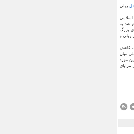
قل
ریلی
 اسلامی
م شد به
ای بزرگ
 ریلی و
ب كاهش
لی میان
ین مورد
 مزایای