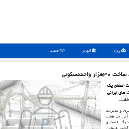
پروژه
آموزش
خدمات
واحدمسكونی
ات امضای یك
 های ایرانی
داشت.
یزی و مدیریت
 رأس یك هیئت
ترك اقتصادی
 كشور همچون