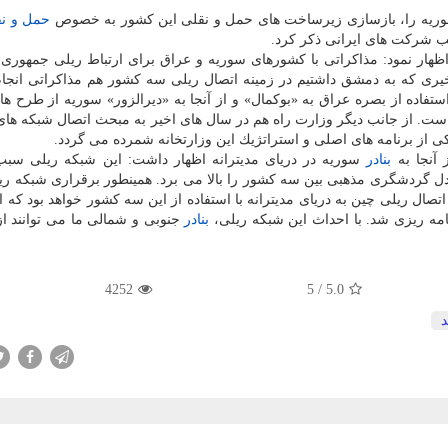
 سوریه را، بازسازی زیرساخت های حمل و نقلی این كشور به خصوص
حمل و ن
اظهار نمود: مذاكراتی با كشورهای سوریه و عراق برای ارتباط ریلی جمهوری
خیری كه به دمشق داشتیم در زمینه اتصال ریلی سه كشور هم مذاكراتی انجا
تفاده از بصره عراق به «بوكمال» و از آنجا به «دیرالزور» سوریه از طرح ه
ست. از جانب دیگر وزارت راه هم در سال های اخیر به مبحث اتصال شبكه های
ی از برنامه های اصلی و استراتژیك این وزارتخانه شمرده می گردد.
 آنجا به
بنادر
سوریه در دریای مدیترانه اظهار داشت: این شبكه ریلی سب
دل گردشگری مذهبی بین سه كشور را بالا می برد. همینطور برقراری شبكه ری
ال ریلی چین به دریای مدیترانه با استفاده از این سه كشور خواهد بود كه ا
امه ریزی شد. با احداث این شبكه ریلی،
بنادر
جنوبی و شمالی ما می توانند از
4252
5
/
5.0
د