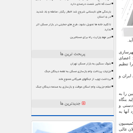
است که تاثیر شصت درصدی دارد
بارندگی های تابستانی شروع شد اخطار رگبار، صاعقه و باد شدید
در ۵ استان
تا کلید خانه ها تحویل نشود، طرح های حمایتی در بازار مسکن اثر
ندارد
خبر مهم وزارت راه برای مستاجرین
د.
شهرسازی
پربحث ترین ها
 اعضای
شوک سنگین به بازار مسکن تهران
ا تنظیم
جزئیات پرداخت وام بازسازی مسکن به لطمه دیدگان جنگ
ایران و
برداشت چوب از جنگلهای هیرکانی ممنوع ماند
اعلام جزییات وام اسکان موقت و بازسازی به صدمه دیدگان جنگ
ن را به
د بنگاه
جدیدترین ها
ع دستی و
آنها به
میسیون
ان عالی