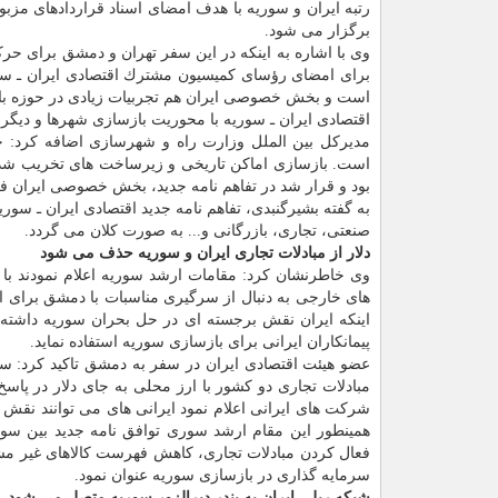
رتبه ایران و سوریه با هدف امضای اسناد قراردادهای مزب
برگزار می شود.
وی با اشاره به اینكه در این سفر تهران و دمشق برای حركت
برای امضای رؤسای كمیسیون مشترك اقتصادی ایران ـ سوریه
است و بخش خصوصی ایران هم تجربیات زیادی در حوزه باز
اقتصادی ایران ـ سوریه با محوریت بازسازی شهرها و دیگر
مدیركل بین الملل وزارت راه و شهرسازی اضافه كرد: 
بود و قرار شد در تفاهم نامه جدید، بخش خصوصی ایران فع
به گفته بشیرگنبدی، تفاهم نامه جدید اقتصادی ایران ـ 
صنعتی، تجاری، بازرگانی و... به صورت كلان می گردد.
دلار از مبادلات تجاری ایران و سوریه حذف می شود
وی خاطرنشان كرد: مقامات ارشد سوریه اعلام نمودند ب
های خارجی به دنبال از سرگیری مناسبات با دمشق برای اج
اینكه ایران نقش برجسته ای در حل بحران سوریه داشت
پیمانكاران ایرانی برای بازسازی سوریه استفاده نماید.
عضو هیئت اقتصادی ایران در سفر به دمشق تاكید كرد: سا
مبادلات تجاری دو كشور با ارز محلی به جای دلار در پاسخ 
شركت های ایرانی اعلام نمود ایرانی های می توانند نقش 
همینطور این مقام ارشد سوری توافق نامه جدید بین سور
فعال كردن مبادلات تجاری، كاهش فهرست كالاهای غیر مشمو
سرمایه گذاری در بازسازی سوریه عنوان نمود.
شبكه ریلی ایران به بندر دیرالزور سوریه متصل می شود