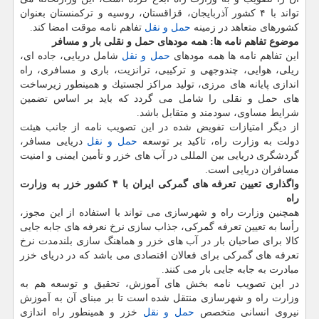
تواند با ۴ كشور آذربایجان، قزاقستان، روسیه و تركمنستان بعنوان
كشورهای متعاهد در زمینه
حمل و نقل
تفاهم نامه موقت امضا كند.
موضوع تفاهم نامه ها: همه مودهای حمل و نقلی بار و مسافر
این تفاهم نامه ها همه مودهای
حمل و نقل
شامل دریایی، جاده ای،
ریلی، هوایی، چندوجهی و تركیبی، ترانزیت، باری و مسافری، راه
اندازی پایانه های مرزی، تولید مراكز لجستیك و همینطور زیرساخت
های حمل و نقلی را شامل می گردد كه باید بر اساس تضمین
شرایط مساوی، سودمند و متقابل باشد.
از دیگر امتیازات تفویض شده در این تصویب نامه از جانب هیئت
دولت به وزارت راه، تاكید بر توسعه
حمل و نقل
دریایی مسافر،
گردشگری دریایی بین المللی در آب های خزر و تأمین ایمنی و امنیت
مسافران دریایی است.
واگذاری تعیین تعرفه های گمركی ایران با ۴ كشور خزر به وزارت
راه
همچنین وزارت راه و شهرسازی می تواند با استفاده از این مجوز،
رأسا به تعیین تعرفه گمركی، جذاب سازی نرخ نعرفه های جابه جایی
كالا برای صاحبان بار در آب های خزر و هماهنگ سازی بلندمدت نرخ
تعرفه های گمركی برای فعالان اقتصادی می باشد كه در دریای خزر
مبادرت به جابه جایی بار می كنند.
در این تصویب نامه بخش های آموزش، تحقیق و توسعه هم به
وزارت راه و شهرسازی منتقل شده است تا بر مبنای آن به آموزش
نیروی انسانی متخصص
حمل و نقل
خزر و همینطور راه اندازی