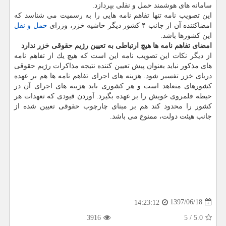
سامانه های هوشمند حمل و نقلی بپردازد.
این تصویب نامه تنها تفاهم نامه هایی را به رسمیت می شناسد كه
امضاكننده آن از جانب ۴ كشور دیگر حاشیه خزر، وزرای
حمل و نقل
این كشورها باشد.
امضای تفاهم نامه ها هیچ ارتباطی به تعیین رژیم حقوقی خزر ندارد
از دیگر نكات این تصویب نامه این است كه هیچ یك از تفاهم نامه
های مذكور نباید بعنوان پیش تعیین كننده نتیجه مذاكرات رژیم حقوقی
دریای خزر تفسیر شود. هزینه های اجرای تفاهم نامه ها هم بر عهده
كشورهای متعاهد است و هر كشوری باید هزینه های اجرای آن در
حیطه قلمروی خویش را بر عهده بگیرد. آوردن قیودی كه تعهدات هر
كشور را محدود كند هم بر مبنای چارچوب حقوقی تعیین شده از
جانب هیئت دولت، ممنوع می باشد.
1397/06/18
14:23:12
3916
5
/
5.0