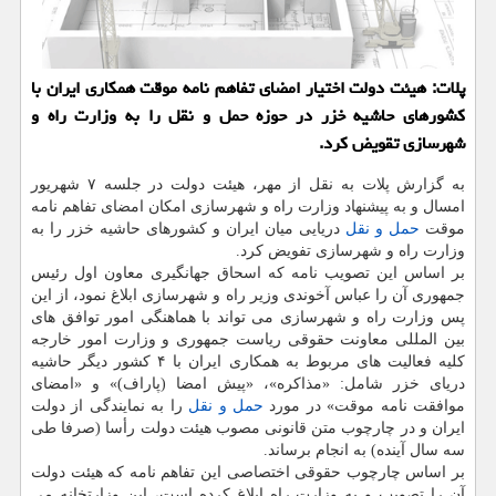
پلات: هیئت دولت اختیار امضای تفاهم نامه موقت همكاری ایران با
كشورهای حاشیه خزر در حوزه حمل و نقل را به وزارت راه و
شهرسازی تقویض كرد.
به گزارش پلات به نقل از مهر، هیئت دولت در جلسه ۷ شهریور
امسال و به پیشنهاد وزارت راه و شهرسازی امكان امضای تفاهم نامه
موقت
حمل و نقل
دریایی میان ایران و كشورهای حاشیه خزر را به
وزارت راه و شهرسازی تفویض كرد.
بر اساس این تصویب نامه كه اسحاق جهانگیری معاون اول رئیس
جمهوری آن را عباس آخوندی وزیر راه و شهرسازی ابلاغ نمود، از این
پس وزارت راه و شهرسازی می تواند با هماهنگی امور توافق های
بین المللی معاونت حقوقی ریاست جمهوری و وزارت امور خارجه
كلیه فعالیت های مربوط به همكاری ایران با ۴ كشور دیگر حاشیه
دریای خزر شامل: «مذاكره»، «پیش امضا (پاراف)» و «امضای
موافقت نامه موقت» در مورد
حمل و نقل
را به نمایندگی از دولت
ایران و در چارچوب متن قانونی مصوب هیئت دولت رأسا (صرفا طی
سه سال آینده) به انجام برساند.
بر اساس چارچوب حقوقی اختصاصی این تفاهم نامه كه هیئت دولت
آن را تصویب و به وزارت راه ابلاغ كرده است، این وزارتخانه می