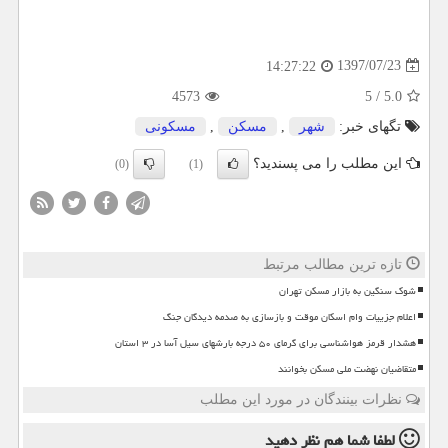
1397/07/23
14:27:22
4573
5
/
5.0
تگهای خبر:
شهر
,
مسكن
,
مسكونی
این مطلب را می پسندید؟
(0)
(1)
تازه ترین مطالب مرتبط
شوک سنگین به بازار مسکن تهران
اعلام جزییات وام اسکان موقت و بازسازی به صدمه دیدگان جنگ
هشدار قرمز هواشناسی برای گرمای ۵۰ درجه بارشهای سیل آسا در ۳ استان
متقاضیان نهضت ملی مسکن بخوانند
نظرات بینندگان در مورد این مطلب
لطفا شما هم
نظر دهید