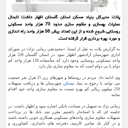
پلات: مدیركل بنیاد مسكن استان گلستان اظهار داشت: تابحال
عملیات بهسازی و مقاوم سازی حدود 70 هزار واحد مسكونی
روستایی شروع شده و از این تعداد بیش 56 هزار واحد راه اندازی
و مورد بهره برداری قرار گرفته است.
به گزارش پلات به نقل از ایسنا، «محمدتقی زمانی ‎نژاد» در شورای
اداری شهرستان آزادشهر اظهار نمود: در استان گلستان 228 هزار
واحد مسكونی روستایی وجود دارد كه متأسفانه 128 هزار واحد كم
دوام یا بی دوام است كه به مقاوم سازی نیاز دارد.
وی ادامه داد: مردم در روستاها و شهرهای زیر 25 هزار نفر جمعیت
می توانند با رجوع به بنیاد
مسكن
شهرستان ها و دریافت تسهیلات
250 میلیون ریالی كم بهره نسبت به مقاوم سازی واحد خود اقدام
نمایند.
زمانی نژاد به تسهیل در ضمانت بانكی اشاره نمود و اظهار داشت: در
جلسه ای كه با استاندار داشتیم مقرر شد بانك ها در پرداخت
تسهیلات مقاوم سازی واحدهای مسكونی همكاری خوبی داشته باشند
و در كنار یك ضامن كارمند، دفترچه های دامداری، كشاورزی و