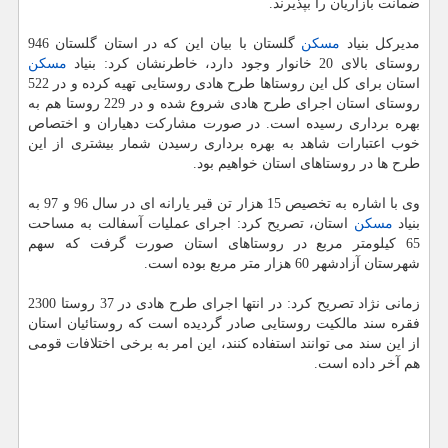
ضمانت بازاریان را بپذیرند.
مدیركل بنیاد
مسكن
گلستان با بیان این كه در استان گلستان 946
روستای بالای 20 خانوار وجود دارد، خاطرنشان كرد: بنیاد
مسكن
استان برای كل این روستاها طرح هادی روستایی تهیه كرده و در 522
روستای استان اجرای طرح هادی شروع شده و در 229 روستا هم به
بهره برداری رسیده است. در صورت مشاركت دهیاران و اختصاص
خوب اعتبارات شاهد به بهره برداری رسیدن شمار بیشتری از این
طرح ها در روستاهای استان خواهیم بود.
وی با اشاره به تخصیص 15 هزار تن قیر یارانه ای در سال 96 و 97 به
بنیاد
مسكن
استان، تصریح كرد: اجرای عملیات آسفالت به مساحت
65 كیلومتر مربع در روستاهای استان صورت گرفت كه سهم
شهرستان آزادشهر 60 هزار متر مربع بوده است.
زمانی نژاد تصریح كرد: در انتها اجرای طرح هادی در 37 روستا 2300
فقره سند مالكیت روستایی صادر گردیده است كه روستائیان استان
از این سند می توانند استفاده كنند، این امر به برخی اختلافات قومی
هم آخر داده است.