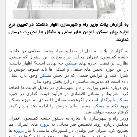
به گزارش پلات وزیر راه و شهرسازی اظهار داشت: در تعیین نرخ
اجاره بهای مسكن، انجمن های صنفی و تشكل ها مدیریت درستی
ندارند.
به گزارش پلات به نقل از صدا وسیما، محمد اسلامی در حاشیه
جلسه كمیسیون عمران مجلس در پاسخ به این سئوال كه مسئول
نظارت بر قیمت اجاره بهای
مسكن
چه نهادی است؟ اظهار داشت:
در این حوزه انجمن های صنفی و تشكل ها باید صنوف خویش را
كنترل كنند و افزایش قیمتی كه در بخش
مسكن
وجود دارد نشان
داده است كه مدیریت مناسبی در این بخش وجود ندارد.
وی درباره نقش وزارت راه و شهرسازی در تعدیل قیمت ها اضافه
كرد: شرایط و مسائل اقتصادی در فرآیند قیمت گذاری در حوزه
مسكن
تأثیرگذار است و اگرهجمه مسائل اقتصادی به حوزه
مسكن
ورود نكند و
مسكن
مسیر سالم خویش را ادامه دهد مردم كمتر
گرفتار صدمه خواهند شد.
وزیر راه و شهرسازی با اشاره به دستور جلسه كمیسیون عمران
مجلس درباره روند تخصیص قیر مجانی به
پروژه
های عمرانی هم
تصریح كرد: میزان قیر تولیدی در كشورمان تناسبی با نیاز
پروژه
ها
ندارد و تدبیری كه در مجلس در قالب بودجه سالیانه گنجانده شده