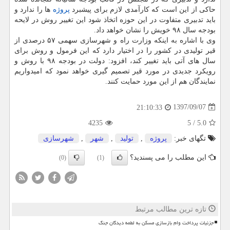
حاكی از این است كه كارآمدی لازم برای پیشبرد
پروژه
ها را ندارد و
باید تدبیری متفاوت در این حوزه اتخاذ شود این تغییر روش در لایحه
بودجه سال ۹۸ خویش را نشان خواهد داد.
وی با اشاره به اینكه وزارت راه و شهرسازی سهمی ۵۷ درصدی از
قیر تولیدی در كشور را در اختیار دارد كه این فرمول و روش برای
سال های آتی باید تغییر كند، افزود: دولت در بودجه ۹۸ با روش و
رویكرد جدیدی در مورد قیر تصمیم گیری خواهد نمود كه امیدواریم
نمایندگان هم از این مورد حمایت كنند.
1397/09/07
21:10:33
4235
5
/
5.0
تگهای خبر:
پروژه
,
تولید
,
شهر
,
شهرسازی
این مطلب را می پسندید؟
(0)
(1)
تازه ترین مطالب مرتبط
جزئیات پرداخت وام بازسازی مسکن به لطمه دیدگان جنگ