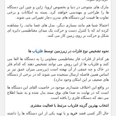
مارک های متنوعی در دنیا و بخصوص اروپا، ژاپن و چین این دستگاه
ها را طراحی و مهندسی خواهند کرد. بسته به امکانات و برخی
تفاوت ها قیمت این دستگاه های مدرن دچار تغییراتی می شوند.
احتمالا شما هم مانند بسیاری دیگر، مدل های عصا مانند، را مشاهده
کرده اید که با کنترل دست و حرکت یک میدان مغناطیسی دایره ای
شکل و حرکت بر روی زمین کار می کنند.
نحوه تشخیص نوع فلزات در زیرزمین توسط
فلزیاب
ها
هر کدام از فلزات فاز مغناطیسی متفاوتی را به دستگاه ها القا می
کنند و فلزیاب ها از این روش می توانند تشخیص دهند که کدام فلز
در خاک و چه عمقی از آن نهفته است (بررسی میزان عمق نیز بر
اساس همین فاصله ارسال سنجیده می شوند که در برخی از دستگاه
های ضعیف تر این امکان وجود ندارد).
در واقع این اختلاف شنیداری موجود در خاصیت القای این دستگاه ها
است که در نهایت به صدا های بوق ممتد بدل شده و به شما اطلاع
می دهد که دستگاه فلزی را یافته است.
انتخاب بهترین گزینه فلزیاب مرتبط با فعالیت مشتری
حال اگر کسی قصد
خرید
و یا تهیه یکی از این دستگاه ها را داشته