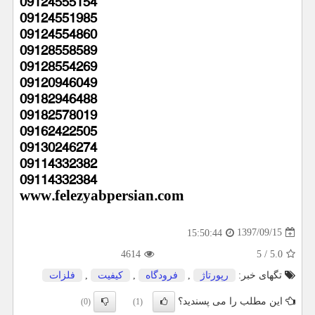
09124555154
09124551985
09124554860
09128558589
09128554269
09120946049
09182946488
09182578019
09162422505
09130246274
09114332382
09114332384
www.felezyabpersian.com
1397/09/15
15:50:44
4614
5
/
5.0
تگهای خبر:
رپورتاژ
,
فرودگاه
,
كیفیت
,
فلزات
این مطلب را می پسندید؟
(0)
(1)