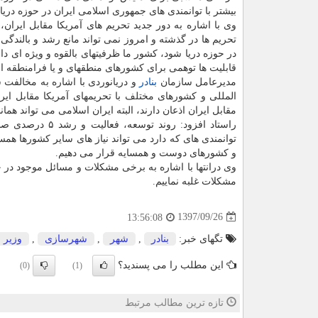
بیشتر با توانمندی های جمهوری اسلامی ایران در حوزه دری
وی با اشاره به دور جدید تحریم های آمریكا مقابل ایران،
تحریم ها در گذشته و امروز نمی تواند مانع رشد و بالندگی
در حوزه دریا شود، كشور ما ظرفیتهای بالقوه و ویژه ای دا
قابلیت ها توهمی برای كشورهای منطقهای و یا فرامنطقه 
مدیرعامل سازمان
بنادر
و دریانوردی با اشاره به مخالفت س
المللی و كشورهای مختلف با تحریمهای آمریكا مقابل ایرا
مقابل ایران اذعان دارند، البته ایران اسلامی می تواند هم
راستاد افزود: ر
توانمندی های كه دارد می تواند نیاز های سایر كشورها همسای
و كشورهای دوست و همسایه قرار می دهیم.
وی درانتها با اشاره به برخی مشكلات و مسائل موجود در ح
مشكلات غلبه نماییم.
1397/09/26
13:56:08
تگهای خبر:
بنادر
,
شهر
,
شهرسازی
,
وزیر 
این مطلب را می پسندید؟
(0)
(1)
تازه ترین مطالب مرتبط