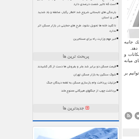
است که تاثیر شصت درصدی دارد
بارندگی های تابستانی شروع شد اخطار رگبار، صاعقه و باد شدید
در ۵ استان
تا کلید خانه ها تحویل نشود، طرح های حمایتی در بازار مسکن اثر
ندارد
خبر مهم وزارت راه برای مستاجرین
ك جانبه
دهد.
 امكانات و
پربحث ترین ها
ی میانه
قیمت مسکن دو برابر شد بخر و بفروش ها دست از کار کشیدند
انیم بر
شوک سنگین به بازار مسکن تهران
جزئیات پرداخت وام بازسازی مسکن به لطمه دیدگان جنگ
برداشت چوب از جنگلهای هیرکانی ممنوع ماند
جدیدترین ها