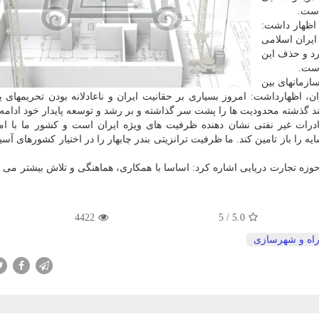
است.
 اظهار داشت:
 ایران اسلامی
رد و حذف این
است.
ازمانهای بین
ن، اظهارداشت: امروز بسیاری بر حقانیت ایران و ناعادلانه بودن تحریمهای ی
انند گذشته محدودیت ها را پشت سر گذاشته و بر رشد و توسعه پایدار خود ادامه 
وند توسعه، فعالیت و رشد ۵ درصدی صادرات غیر نفتی نشان دهنده ظرفیت های ویژه ایران است و كشور ما با
ه را باز تامین كند. ما ظرفیت ترانزیتی بندر چابهار را در اختیار كشورهای آسیا
وزه تجارت دریایی اشاره كرد: اساسا با همكاری، هماهنگی و تلاش بیشتر می تو
4422
5
/
5.0
راه و شهرسازی