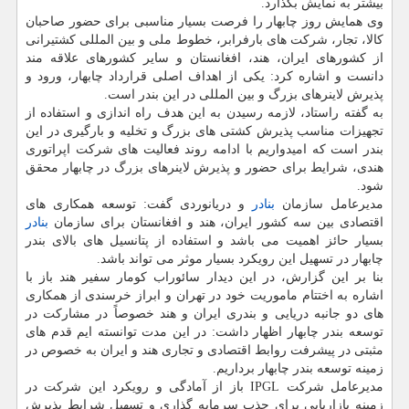
بیشتر به نمایش بگذارد.
وی همایش روز چابهار را فرصت بسیار مناسبی برای حضور صاحبان
كالا، تجار، شركت های بارفرابر، خطوط ملی و بین المللی كشتیرانی
از كشورهای ایران، هند، افغانستان و سایر كشورهای علاقه مند
دانست و اشاره كرد: یكی از اهداف اصلی قرارداد چابهار، ورود و
پذیرش لاینرهای بزرگ و بین المللی در این بندر است.
به گفته راستاد، لازمه رسیدن به این هدف راه اندازی و استفاده از
تجهیزات مناسب پذیرش كشتی های بزرگ و تخلیه و بارگیری در این
بندر است كه امیدواریم با ادامه روند فعالیت های شركت اپراتوری
هندی، شرایط برای حضور و پذیرش لاینرهای بزرگ در چابهار محقق
شود.
مدیرعامل سازمان
بنادر
و دریانوردی گفت: توسعه همكاری های
اقتصادی بین سه كشور ایران، هند و افغانستان برای سازمان
بنادر
بسیار حائز اهمیت می باشد و استفاده از پتانسیل های بالای بندر
چابهار در تسهیل این رویكرد بسیار موثر می تواند باشد.
بنا بر این گزارش، در این دیدار سائوراب كومار سفیر هند باز با
اشاره به اختتام ماموریت خود در تهران و ابراز خرسندی از همكاری
های دو جانبه دریایی و بندری ایران و هند خصوصاً در مشاركت در
توسعه بندر چابهار اظهار داشت: در این مدت توانسته ایم قدم های
مثبتی در پیشرفت روابط اقتصادی و تجاری هند و ایران به خصوص در
زمینه توسعه بندر چابهار برداریم.
مدیرعامل شركت IPGL باز از آمادگی و رویكرد این شركت در
زمینه بازاریابی برای جذب سرمایه گذاری و تسهیل شرایط پذیرش