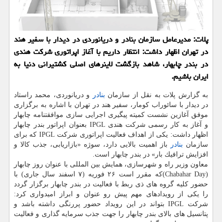
پلات: مدیرعامل سازمان بنادر و دریانوردی در دیدار با سفیر هند
در تهران اظهار داشت: انتظار داریم با آغاز اپراتوری شركت هندی
در بندر چابهار، شاهد بازگشت لاینرهای اصلی كشتیرانی دنیا به
ایران باشیم.
به گزارش پلات به نقل از سازمان
بنادر
و دریانوردی، محمد راستاد
در دیدار با سائوراب كومار، سفیر هند در تهران با اشاره به برگزاری
موفق آغازین نشست كمیته پیگیری اجرایی سازی موافقتنامه چابهار
و آغاز به كار رسمی شركت هندی IPGL بعنوان اپراتور بندر چابهار
اظهار داشت: یكی از اهداف فعالیت اپراتوری شركت IPGL كه برای
سازمان
بنادر
باز اهمیت بالایی دارد، سوژه «بازاریابی، جذب كالا و
افزایش ترافیك بار» در بندر چابهار است.
معاون وزیر راه و شهرسازی، همایش بین المللی با عنوان روز چابهار
(Chabahar Day)كه مقرر است ۲۶ فوریه (۷ اسفند سال جاری) با
حضور كلیه گروه های ذی ربط با فعالیت در بندر چابهار برگزار گردد
را یكی از رویدادهای مهم پیش رو عنوان و ابراز امیدواری كرد:
شركت IPGL بتواند در این رویداد حضور پررنگی داشته باشد و
پتانسیل های بالای بندر چابهار را جهت جذب سرمایه گذاری و فعالیت