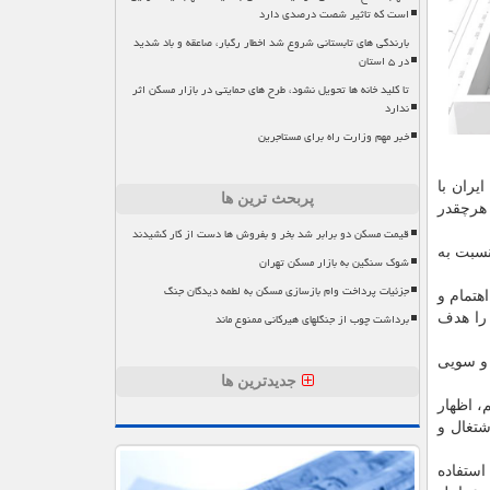
است که تاثیر شصت درصدی دارد
بارندگی های تابستانی شروع شد اخطار رگبار، صاعقه و باد شدید
در ۵ استان
تا کلید خانه ها تحویل نشود، طرح های حمایتی در بازار مسکن اثر
ندارد
خبر مهم وزارت راه برای مستاجرین
یران با
پربحث ترین ها
و هرچقدر
قیمت مسکن دو برابر شد بخر و بفروش ها دست از کار کشیدند
نسبت به
شوک سنگین به بازار مسکن تهران
جزئیات پرداخت وام بازسازی مسکن به لطمه دیدگان جنگ
هتمام و
برداشت چوب از جنگلهای هیرکانی ممنوع ماند
 را هدف
 و سویی
جدیدترین ها
، اظهار
شتغال و
استفاده