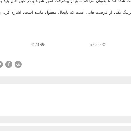
عث شده اند تا بعنوان مزاحم مانع از پیشرفت امور شوند و در عین حال باید ب
كرینگ یكی از فرصت هایی است كه تابحال مغفول مانده است، اشاره كرد: ب
4123
5
/
5.0