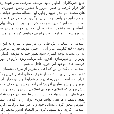
جمع خبرنگاران، اظهار نمود: توسعه ظرفیت بندر شهید رج
كار قرار گرفته و عصر امروز با حضور رئیس جمهوری و 
های مختلف در بندر شهید رجایی این مساله محقق خواهد ش
او همینطور در پاسخ به سوال دیگری در خصوص عدم ه
نفت به منظور تأمین سوخت كم سولفور شناورها، بیان 
رابطه و به منظور اصلاحیه ای كه در جهت میزان س
شناورهاست با وزارت نفت رایزنی خواهیم كرد و این مساله
شد.
اسلامی در سخنان اش طی این مراسم با اشاره به این كه 
وجود ۵۸۰۰ كیلومتر مرز آبی از چنین مؤلفه قدرتی ب
به این مساله توجه كمتری شود بطور حتم به مؤلفه اقتدا
وزیر راه و شهرسازی افزود: باید برنامه ریزی لازم در مور
فرصت های موجود این حوزه غافل نباشیم.
اسلامی با تاكید بر این كه اعمال تحریم از طرف دشمنان از 
تلاش خودرا برای استفاده از ظرفیت های اقتدارآفرین به ك
قرار داده است. امروزه تحریم در شرایط جدیدی قرار دارد
وزیر راه و شهرسازی افزود: این اقدام دشمنان خلاف حقوق 
پیش برویم كه اعتلای جمهوری اسلامی ایران را رقم بزند.
وی با بیان این پیشنهاد كه باید با ایجاد ظرفیت در جهت ش
نمود: دشمنان ما نمی توانند مردم ایران را در كلافی حب
آموزش محور كردن مسائل خود و باز در امتداد رقابتی كردن
اسلامی افزود: باید تسهیل گری در اقتصاد كشور مدنظر قرا