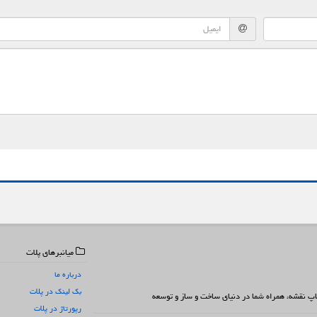
میانبرهای پلات
درباره ما
بک لینک در پلات
 چاپ نقشه، همراه شما در دنیای ساخت و ساز و توسعه
رپورتاژ در پلات