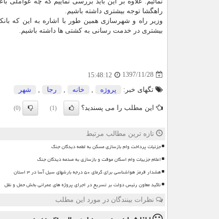
نمائیم. علاوه بر این باید بررسی نماییم كه چه عواملی با
راهگشا توجه بیشتری داشته باشیم.
وزیر راه و شهرسازی همین طور با اشاره به این كه بان
بیشتری در خدمت رسانی به كشتی ها داشته باشیم.
1397/11/28
15:48:12
تگهای خبر:
پروژه
,
خانه
,
رجا
,
شهر
این مطلب را می پسندید؟
(0)
(1)
تازه ترین مطالب مرتبط
جزئیات پرداخت وام بازسازی مسکن به لطمه دیدگان جنگ
اعلام جزییات وام اسکان موقت و بازسازی به صدمه دیدگان جنگ
هشدار قرمز هواشناسی برای گرمای ۵۰ درجه بارشهای سیل آسا در ۳ استان
تاکید معاون رئیس دولت بر تسریع در اجرای پروژه های عمرانی بخش حمل و نقل
نظرات بینندگان در مورد این مطلب