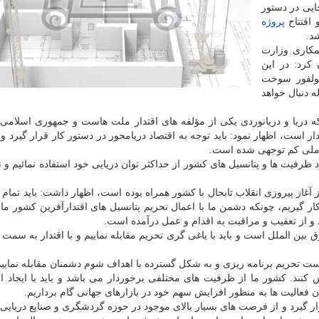
ایی در دستور
افتتاح
پروژه
د.
مكاری وزارت
كرد: در این
ولفور سوخت
 دنبال خواهد
دریا و دریانوردی یكی از مؤلفه های اقتدار ملت هاست و جمهوری اسلامی ا
رخوردار است، اظهار نمود: باید توجه به اقتصاد دریامحور در دستور كار قرار گیرد 
ر ملی كم توجهی شده است.
د ظرفیت ها و پتانسیل های كشور از حداكثر توان دریایی خود استفاده نمائیم و 
آغاز پیروزی انقلاب تابحال با كشور همراه بوده است، اظهار داشت: باید تمام ا
ار گیریم، چونكه دشمن ما با اعمال تحریم پتانسیل های اقتدارآفرین كشور ما
 و از تعقیب و مراقبت به اقدام و عمل درآمده است.
بین الملل است و باید با یاغی گری تحریم مقابله نماییم و با اقتدار به سمت
كست تحریم برنامه ریزی و به شكل گسترده با اهداف شوم دشمنان مقابله نماییم
س كنند. كشور ما از ظرفیت های مختلفی برخوردار می باشد و باید با ایجاد ا
 فعالیت ها به منظور افزایش سهم خود در بازارهای جهانی گام برداریم.
ر گیرد و از فرصت های بسیار بالای موجود در حوزه گردشگری و صنایع دریایی 