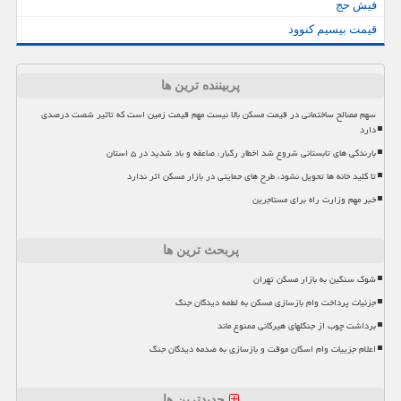
فیش حج
قیمت بیسیم کنوود
پربیننده ترین ها
سهم مصالح ساختمانی در قیمت مسکن بالا نیست مهم قیمت زمین است که تاثیر شصت درصدی
دارد
بارندگی های تابستانی شروع شد اخطار رگبار، صاعقه و باد شدید در ۵ استان
تا کلید خانه ها تحویل نشود، طرح های حمایتی در بازار مسکن اثر ندارد
خبر مهم وزارت راه برای مستاجرین
پربحث ترین ها
شوک سنگین به بازار مسکن تهران
جزئیات پرداخت وام بازسازی مسکن به لطمه دیدگان جنگ
برداشت چوب از جنگلهای هیرکانی ممنوع ماند
اعلام جزییات وام اسکان موقت و بازسازی به صدمه دیدگان جنگ
جدیدترین ها