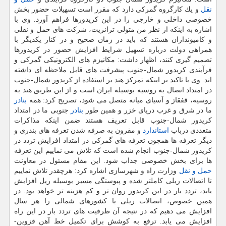
نقل
و یك كارگروه گمركی دارد كه مقرر است تسهیلات حضور بخش
خصوصی داخلی و خارجی را در این كریدورها فراهم آورد. وی با
اشاره به اینكه از نظر من متولی ترانزیت، شركت های حمل و نقلی
و كامیونداران هستند كه باید در زمان صحیح و در كنار یكدیگر با
همراهی دولت درباره تسهیل شرایط افزایش حضور در كریدورها
تصمیم گیری كنند، اظهار داشت: مكانیزم های الكترونیكی گمركی و
فرآیندی كریدور شمال-جنوب پیشرفت های قابل ملاحظه ای داشته
اند. وی با تاكید بر اینكه تمركز هند بر استفاده از كریدور شمال-جنوب
در امتداد اتصال به روسیه بوسیله ایران است و از این طریق هند به
روسیه، قفقاز و آسیای میانه متصل می شود، تصریح كرد: همه
بنادر
ما در شرق و غرب دریای خزر و همین طور
بنادر
جنوبی ما در امتداد
كریدور شمال-جنوب قابل تعریف هستند ضمن اینكه مذاكرات
متعددی درباب
استاندارد
و مقرون به صرفه شدن تعرفه های بندری و
دیگر تعرفه ها همچون تعرفه های گمركی در امتداد افزایش تردد در
كریدور شمال-جنوب انجام شده است كه تلاش می نماییم این تعرفه
ها برای بخش خصوصی جذاب شود. این مقام مسئول در معاونت
حمل و نقل
وزارت راه و شهرسازی اشاره كرد: هرچقدر تلاش نماییم
تا اتصالات ریلی كاملتر شده و پیوستگی مسیر بوسیله ریل افزایش
یابد، تردد بار در این كریدور روان تر و كم هزینه تر خواهد بود. در
همین خصوص، اتصالات ریلی با كشورهای شمالی را هر سال
افزایش می دهیم كه در نتیجه آن ظرفیت های تردد بار در این راه
افزایش می یابد. ترفع به كوشش برای تكمیل خط آهن قزوین-