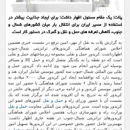
پلات: یك مقام مسئول اظهار داشت: برای ایجاد جذابیت بیشتر در
استفاده از مسیر ایران برای انتقال بار میان كشورهای شمال و
جنوب، كاهش تعرفه های حمل و نقل و گمرك در دستور كار است.
به گزارش پلات به نقل از مهر، امین ترفع در نشست خبری هفتمین
اجلاس شورای هماهنگی كریدورهای ترانزیتی شمال-جنوب
اظهارداشت: كریدور حمل و نقلی مجموعه زیرساختهای حمل و نقلی
است كه دو نقطه را به یكدیگر متصل كرده و حمل كالا و مسافر
بوسیله این كریدور انجام می شود. وی ادامه داد: كریدور حمل و
نقلی بین المللی شمال-جنوب سه كشور موسس شامل ایران، هند و
روسیه دارد كه توافقنامه ایجاد این كریدور سال ۲۰۰۰ میلادی به
امضا رسید و تابحال ۶ نشست شورای هماهنگی با حضور این سه
كشور موسس كریدور و در ادامه برخی دیگر از كشورهای حاضر در
كریدور كه به تدریج به آن افزوده شده اند برگزار شده كه یك
نشست آن با حضور وزرای راه و
حمل و نقل
كشورهای عضو این
كریدور بوده است. مدیر كریدورهای بین المللی معاونت
حمل و نقل
وزارت راه و شهرسازی درباب هفتمین اجلاس شورای هماهنگی
كریدورهای ترانزیتی شمال-جنوب در هفته جاری اظهار داشت:
مهمترین عامل حضور بخش خصوصی در این كریدورها تسهیل امور
است. مكانیزم كریدور شمال-جنوب دو كارگروه فرآیندی و
حمل و