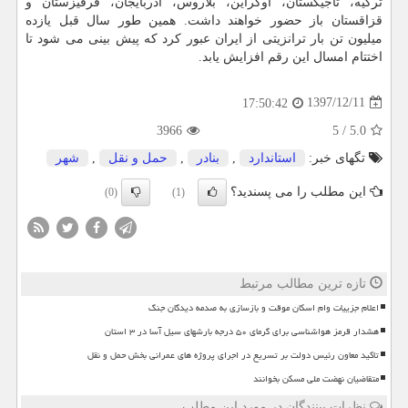
تركیه، تاجیكستان، اوكراین، بلاروس، آذربایجان، قرقیزستان و
قزاقستان باز حضور خواهند داشت. همین طور سال قبل یازده
میلیون تن بار ترانزیتی از ایران عبور كرد كه پیش بینی می شود تا
اختتام امسال این رقم افزایش یابد.
1397/12/11
17:50:42
3966
5
/
5.0
تگهای خبر:
استاندارد
,
بنادر
,
حمل و نقل
,
شهر
این مطلب را می پسندید؟
(0)
(1)
تازه ترین مطالب مرتبط
اعلام جزییات وام اسکان موقت و بازسازی به صدمه دیدگان جنگ
هشدار قرمز هواشناسی برای گرمای ۵۰ درجه بارشهای سیل آسا در ۳ استان
تاکید معاون رئیس دولت بر تسریع در اجرای پروژه های عمرانی بخش حمل و نقل
متقاضیان نهضت ملی مسکن بخوانند
نظرات بینندگان در مورد این مطلب