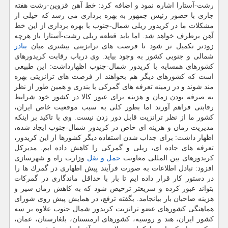
رشت-آستارا اشاره نمود و اضافه كرد: خط آهن قزوین-رشت هفته
جاری با حضور رئیس جمهور به بهره برداری می رسد كه خیلی از
مشكلات ما در كریدور ریلی شمال-جنوب با بهره برداری از این خط
آهن برطرف خواهد شد. اما باید قطعه ریلی رشت-آستارا باز هرچه
زودتر تكمیل تر شود تا فرصت های ترانزیتی بیشتری میان
بنادر
شمالی و جنوبی كشور به وجود بیاید. وی درباب رقابت كریدورهای
كشورهای همسایه با كریدور شمال-جنوب اظهارداشت: این طبیعی
است كه كشورهای دیگر هم بخواهند از فرصت های ترانزیتی بهره
مند شوند و در زمینه تعرفه های گمركی یا بندری و همین طور از نظر
به صرفه بودن زمان و هزینه برای عبور كالا در كشور خود شرایط
رقابتی فراهم آورند اما بطور كلی به سبب موقعیت خاص ایران،
كشور ما از نظر ترانزیت قابل دور زدن نیست. وی با تاكید بر اینكه
مدیریت زمان و هزینه ای خاص در كریدور شمال-جنوب ایجاد شده،
اظهار داشت: برای جذاب شدن استفاده دیگر كشورها از این كریدور،
تعرفه های جاده ای، ریلی و گمركی را كاهش داده ایم. مدیركل
كریدورهای بین المللی معاونت
حمل و نقل
وزارت راه و شهرسازی
افزود: تبادل اطلاعات به صورت فرآیند پیش اظهاری در گمرك ها را
در دستور كار قرار داده ایم تا بار با حداقل ماندگاری در گمركات
بتواند عبور كرده و سریعتر ترخیص شود كه به كاهش زمان سیر و
هزینه صاحبان بار بیانجامد. بگفته ترفع، در همایش پیش روی شورای
هماهنگی كشورهای عضو ترانزیت كریدور شمال جنوب علاوه بر سه
كشور ایران، هند و روسیه، كشورهای ارمنستان، بلغارستان، عمان،