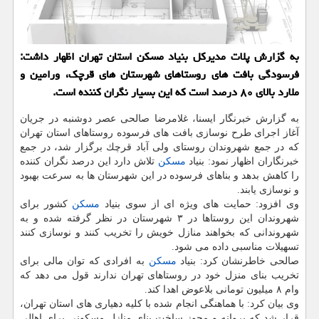
به گزارش پلات مدیركل بنیاد مسكن استان تهران اظهار داشت:
فرسودگی بافت های روستاهای شهرستان های قرچك، ورامین و
ملارد بالای ۸۰ درصد است كه این بسیار نگران كننده است.
به گزارش خبرنگار ایسنا، غلامرضا صالحی عصر دوشنبه در جریان
آغاز اجرای طرح نوسازی بافت های فرسوده روستاهای استان تهران
كه در جمع شهروندان روستای ولی آباد قرچك برگزار شد، در جمع
خبرنگاران اظهار نمود: بنیاد
مسكن
تلاش دارد این درصد نگران كننده
را كاهش بدهد و بناهای فرسوده در این شهرستان ها به سرعت بهبود
و نوسازی یابند.
وی افزود: حمایت های ویژه ای از سوی بنیاد
مسكن
كشور برای
شهروندان این روستاها در ۳ شهرستان در نظر گرفته شده و به
شهروندانی كه بخواهند منازل خویش را تخریب كنند و نوسازی كنند
تسهیلات مناسبی داده می شود.
صالحی خاطرنشان كرد: بنیاد
مسكن
به افرادی كه توان مالی برای
تخریب بنای منزل خود در روستاهای تهران ندارند قول می دهد كه
وام ۸ میلیون تومانی بلاعوض اهدا كند.
وی بیان كرد: با هماهنگی انجام شده با كلیه دهیاری های استان تهران،
قرار شد كه پروانه و مجوز ساخت بنای منازل مسكونی برای اهالی