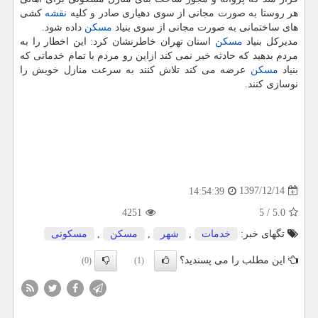
هر روستا به صورت مجانی از سوی دهیاری صادر و كلیه
نقشه
كشی
های ساختمانی به صورت مجانی از سوی بنیاد
مسكن
داده شود.
مدیركل بنیاد
مسكن
استان تهران خاطرنشان كرد: این اخطار را به
مردم بدهید كه حادثه خبر نمی كند ازاین رو مردم با تمام خدماتی كه
بنیاد
مسكن
عرضه می كند تلاش كنند به سرعت منازل خویش را
نوسازی كنند.
1397/12/14
14:54:39
4251
5
/
5.0
تگهای خبر:
خدمات
,
شهر
,
مسكن
,
مسكونی
این مطلب را می پسندید؟
(0)
(1)