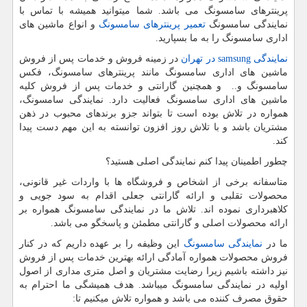
پرینترهای سامسونگ می باشد. شما میتوانید همیشه با تماس با
نمایندگی سامسونگ
تعمیر پرینترهای سامسونگ
و انواع ماشین های
اداری سامسونگ را به ما بسپارید.
نمایندگی
samsung
در تهران
در زمینه فروش و خدمات پس از فروش
ماشین های اداری سامسونگ مانند پرینترهای سامسونگ، فکس
سامسونگ و.. و همچنین گارانتی و خدمات پس از فروش کلیه
ماشین های اداری سامسونگ فعالیت دارد. نمایندگی سامسونگ،
همواره در تلاش بوده است تا بتواند جزو برندهای محبوب در ذهن
مشتریان باشد و با تلاش روز افزون توانسته به این مهم دست پیدا
کند.
چطور اطمینان پیدا کنم نمایندگی اصلی هستید؟
متاسفانه برخی از اشخاص و فروشگاه ها با واردات غیر قانونی،
محصولات تقلبی و ارائه گارانتی جعلی اقدام به سود جویی و
کلاهبرداری نموده اند. تلاش ما در نمایندگی سامسونگ همواره بر
ارائه محصولات اصلی و گارانتی مطمئن و پاسخگو می باشد.
ما در
نمایندگی سامسونگ
این وظیفه را بر عهده داریم که در کنار
فروش محصولات همواره آمادگی ارائه بهترین خدمات پس از فروش
نیز داشته باشیم زیرا رضایت مشتریان و اصل متری مداری از اصول
اولیه در نمایندگی سامسونگ میباشد. هدف همیشگی ما احترام به
حقوق مصرف کننده می باشد و همواره تلاش میکنیم تا: