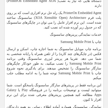
دستگاه هایی که نیاز به نصب(
PrinterOn Embedded Agent XOA
)
دارند
PrinterOn Embedded Agent
یک راه حل نرم افزاری است که بر روی
پلت فرم
XOA Xtensible Open) Architecture
) سامسونگ ساخته
شده است. این نرم افزار عامل را می توان در چاپگرهای سامسونگ
که در جدول زیر آورده شده اند نصب کنید.
خدمات نمایندگی پرینرهای سامسونگ
چاپ با
Samsung Mobile Print
برنامه چاپ موبایل سامسونگ به شما اجازه چاپ، اسکن و ارسال
فکس (در چاپگرهای چند کاره) را از تلفن همراه یا رایانه شخصی به
شما می دهد. تقریبا هر پرینتر لیزری سامسونگ وقتی برنامه
Samsung Mobile Print
را نصب میکنید، به طور خودکار چاپگرهای
سازگار سامسونگ را تشخیص میدهند. برای یادگیری نحوه شروع
چاپ با
Samsung Mobile Print
توجه شما را به ادامه مطلب جلب
میکنم.
این برنامه فقط در پرینترهای سازگار سامسونگ پاسخگو است. شما
میتوانید لیست و توضیحات برنامه را در فروشگاه
Play
یا
Galaxy
Apps
مطالعه کنید همچنین پرینترهای معرفی شده برای این نرم
افزار تا کنون.
نمایندگی سامسونگ همواره آماده اطلاع رسانی به همه دارندگان