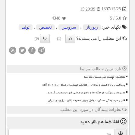
1397/12/25
15:29:39
4348
5
/
5.0
تگهای خبر:
رپورتاژ
,
سرویس
,
تخصص
,
تولید
این مطلب را می پسندید؟
(0)
(1)
تازه ترین مطالب مرتبط
متقاضیان نهضت ملی مسکن بخوانند
پرداخت ۲۷۰۰ میلیارد تومان از مطالبات مهندسان مشاور راه و راه آهن
مدیرعامل شرکت فرودگاه ها و ناوبری هوایی ایران منصوب گردید
فقر و فرسودگی مسکن، عوامل پنهان مصرف بالای انرژی در ایران
نظرات بینندگان در مورد این مطلب
لطفا شما هم
نظر دهید