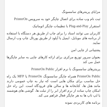
مزایای پرینترهای سامسونگ
ثبت نام وب ساده برای اتصال چاپگر خود به سرویس
PrinterOn
استقرار
Plug-and-Play
با تنظیمات چاپگر اتوماتیک
کاربران می توانند اسناد را برای چاپ از طریق هر دستگاه با استفاده
از برنامه های موبایل، ایمیل یا آپلود از طریق پورتال چاپ وب ارسال
نمایند.
پشتیبانی از چاپی امن
بعنوان سرور توزیع مرکزی برای ارائه کارهای چاپی به سایر چاپگرها
عمل می کند
پرینترهای سامسونگ با نرم افزار
PrinterOn Public
PrinterOn Public
همراه چاپگر سامسونگ
PrinterOn
یا
MFP
یک راه
حل مناسب برای مکان هایی است که نیاز به چاپ عمومی دارند
مانند هتل ها، کتابخانه ها و سالن های فرودگاه است. این راه حل
امکان چاپ ساده از نرم افزار ابر را از تبلت ها، گوشی های هوشمند
یا لپ تاپ ها به هر چاپگر فعال فراهم می کند.
برنامه های کاربردی نمونه