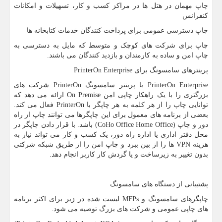
چاپ مهمان در هتل ها در مراکز کسب و کار، تسهیلات و امکانات
کنفرانس
چاپ دسترسی عمومی برای پرداخت کنندگان خدمات کتابخانه ها
چاپ برای شرکت های کوچک و متوسط ​​که مایل به دسترسی به
چاپ امن و ساده به کارمندان و بازدید کنندگان می باشند.
پرینترهای سامسونگ برای
PrinterOn Enterprise
PrinterOn Enterprise
با پرینتر سامسونگ
PrinterOn
شرکت های
بزرگتری را با یک راهکار چاپی امن
On Premise
ارائه می دهد که
توانایی چاپ را از هر کلمه به هر چاپگر با
PrinterOn
فعال می کند.
بعضی از برنامه های معمول برای این چاپگرها می توانند چاپ از راه
دور و چاپ (
CoHo Office Home Office
) باشد. با قرار دادن چاپگر در
محل دفتر اداری یا اداره راه دور، یک کسب و کار می تواند نیاز به
هزینه
VPN
ها را از بین ببرد و چاپ امن را از طریق شبکه شرکتی
بدون تغییر به زیرساخت و یا گردش کار کاربر انجام دهد.
پشتیبانی از دستگاه های سامسونگ
چاپگرهای سامسونگ و
MFPs
لیست شده در زیر برای اکثر برنامه
های چاپی عمومی و شرکت های بزرگ توصیه می شود.