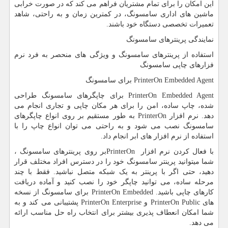
این امکان را برای تمام مشتریان فراهم می کند که در صورت خرابی
ماشین های اداری سامسونگ، در کمترین زمان و به راحتی، شاهد
تعمیرات تخصصی دستگاه خود باشند.
نمایندگی پرینترهای سامسونگ
استفاده از پرینترهای سامسونگ و ویژگی های منحصر به فرد نرم
فزارهای چاپی سامسونگ
PrinterOn Embedded Agent
برای سامسونگ
PrinterOn Embedded Agent
برای چاپگرهای سامسونگ طراحی
شده، چاپ ساده، امن را برای هر مکان چاپی و تجاری انجام می
دهد. نرم افزار
PrinterOn
به طور مستقیم بر روی انواع چاپگرهای
سامسونگ نصب می شود و به راحتی می توان انواع چاپ را با
استفاده از نرم افزار های ابر انجام داد.
با فعال کردن نرم افزار
PrinterOn
بر روی پرینترهای سامسونگ ،
شما میتوانید پرینتر سامسونگ خود را در دسترس افراد مختلف قرار
دهید، حتی اگر با پرینتر به یک شبکه متصل نباشید. فقط با چند
مرحله ساده، می توانید چاپگر خود را نصب کنید و آماده دریافت
کارهای چاپی باشید.
PrinterOn Embedded
برای سامسونگ از نسخه
های
PrinterOn Public
و
PrinterOn Enterprise
پشتیبانی می کند و به
شما امکان انعطاف پذیری بیشتر برای انتخاب راه حل مناسب ارائه
می دهد.