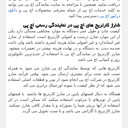
دریافت نمایید. همچنین با مراجعه به سایت نمایندگی اچ پی می توانید
به کلیه خدمات اچ پی از جمله معرفی محصولات اچ پی و
دانلود
درایور اچ پی
دسترسی پیدا کنید.
شارژ کارتریج های اچ پی در نمایندگی رسمی اچ پی
کیفیت چاپ و طول عمر دستگاه به موارد مختلفی بستگی دارد یکی
از این موارد شارژ درست و اصولی کارتریج است. استفاده از شارژ
غیر استاندارد و غیر اصولی شاید هزینه کمتری داشته باشد ولی باعث
صدمه دیدن به دستگاه و در نهایت هزینه بیشتر در تعمیرات میشود.
شارژ کارتریج در نمایندگی اچ پی با استفاده از جدیدترین تکنولوژی
روز و کمپانی اچ می باشد.
کارتریج هایی که توسط نمایندگی اچ پی شارژ می شود به همراه
تست تایید شده برای مشتری ارسال می شود. وقتی فرآیند شارژ
کارتریج در شرکت اچ پی انجام شود از تونر و قطعات اصلی استفاده
می شود که از نظر کیفیت با نمونه اورجینال برابری می کند.
هیچگاه به دنبال قیمتهای پایین در شارژ کارتریج ها نباشید. با قیمتهای
پایین از تونرهای نا مرغوب استفاده میکنند که ممکن است در اثر
استفاده از آنها پرینتر شما را بسوزاند و یا مقدار کافی شارژ نمیکنند.
شارژ کارتریج با گارانتی می باشد و با تست تحویل می گردد.