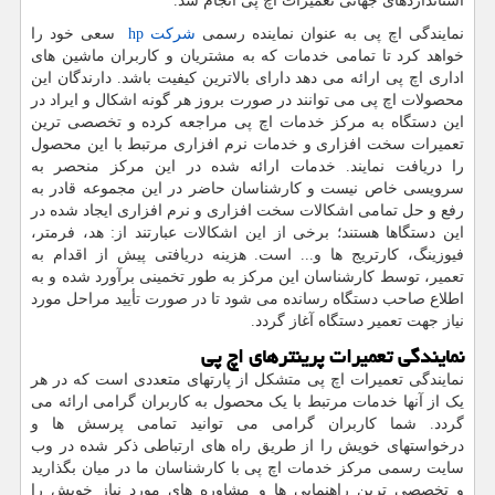
استانداردهای جهانی تعمیرات اچ پی انجام شد.
نمایندگی اچ پی به عنوان نماینده رسمی
شرکت
hp
سعی خود را
خواهد کرد تا تمامی خدمات که به مشتریان و کاربران ماشین های
اداری اچ پی ارائه می دهد دارای بالاترین کیفیت باشد. دارندگان این
محصولات اچ پی می توانند در صورت بروز هر گونه اشکال و ایراد در
این دستگاه به مرکز خدمات اچ پی مراجعه کرده و تخصصی ترین
تعمیرات سخت افزاری و خدمات نرم افزاری مرتبط با این محصول
را دریافت نمایند. خدمات ارائه شده در این مرکز منحصر به
سرویسی خاص نیست و کارشناسان حاضر در این مجموعه قادر به
رفع و حل تمامی اشکالات سخت افزاری و نرم افزاری ایجاد شده در
این دستگاها هستند؛ برخی از این اشکالات عبارتند از: هد، فرمتر،
فیوزینگ، کارتریج ها و... است. هزینه دریافتی پیش از اقدام به
تعمیر، توسط کارشناسان این مرکز به طور تخمینی برآورد شده و به
اطلاع صاحب دستگاه رسانده می شود تا در صورت تأیید مراحل مورد
نیاز جهت تعمیر دستگاه آغاز گردد.
نمایندگی تعمیرات پرینترهای اچ پی
نمایندگی تعمیرات اچ پی متشکل از پارتهای متعددی است که در هر
یک از آنها خدمات مرتبط با یک محصول به کاربران گرامی ارائه می
گردد. شما کاربران گرامی می توانید تمامی پرسش ها و
درخواستهای خویش را از طریق راه های ارتباطی ذکر شده در وب
سایت رسمی مرکز خدمات اچ پی با کارشناسان ما در میان بگذارید
و تخصصی ترین راهنمایی ها و مشاوره های مورد نیاز خویش را