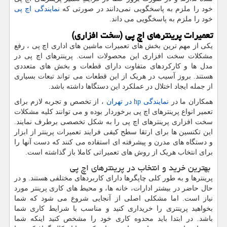
خود را ملزم به پاسخگویی نمی‌دانند در صورتی که
نمایندگی اچ پی
خود را ملزم به پاسخگویی می داند.
تعمیرات پرینترهای اچ پی (سخت افزاری)
یکی از مهم ترین بخش های تعمیرات ماشین های اداری اچ پی ، رفع
مشکلات سخت افزاری این محصولات است. پرینترهای اچ پی در
مدل ها و کارکردهای متفاوت دارای قطعات و بخش های متعددی
هستند. بروز آسیب در هریک از این قطعات می تواند تبعات بسیاری
از جمله ایجاد اختلال در عملکرد این دستگاها داشته باشد.
همکاران ما در
نمایندگی
hp
در تهران
، از تخصص و تجربه لازم برای
تعمیر انواع پرینترهای اچ پی برخوردار بوده و می توانند کلیه مشکلات
سخت افزاری پرینترهای اچ پی را به شکل تخصصی برطرف نمایند.
این تکنسین ها برای ارتقا سطح کیفی فرایند تعمیرات پرینتر از ابزار
و دستگاه های مدرن و پیشرفته ای استفاده می کنند که دست آنها را
برای انتخاب هریک از روش های تعمیراتی کاملا باز گذاشته است.
بهترین خرید و انتخاب در پرینترهای اچ پی
پرینترها و به طور کلی چاپگرها دارای کاربردهای مختلفی هستند. و در
حال حاضر در بیشتر ادارات، خانه ها، و محیط های کاری پرینتر مورد
نیاز است. اما مشکلی اصلی از آنجایی شروع می شود که شما
بخواهید پرینتری را خریداری کنید و مناسب با شرایط کاری شما
باشد. در ابتدا باید محدوه کاری خود را مشخص کنید اینکه شما