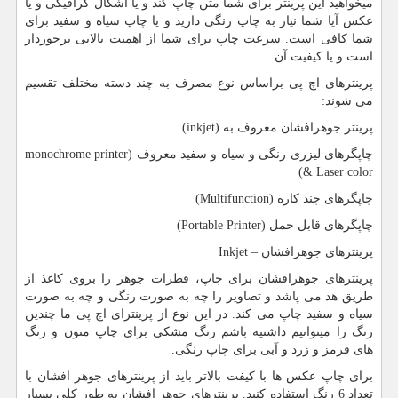
میخواهید این پرینتر برای شما متن چاپ کند و یا اشکال گرافیکی و یا
عکس آیا شما نیاز به چاپ رنگی دارید و یا چاپ سیاه و سفید برای
شما کافی است. سرعت چاپ برای شما از اهمیت بالایی برخوردار
است و یا کیفیت آن.
پرینترهای اچ پی براساس نوع مصرف به چند دسته مختلف تقسیم
می شوند:
پرینتر جوهرافشان معروف به (
inkjet
)
چاپگرهای لیزری رنگی و سیاه و سفید معروف (
monochrome printer
)
& Laser color
چاپگرهای چند کاره (
Multifunction
)
چاپگرهای قابل حمل (
Portable Printer
)
پرینترهای جوهرافشان –
Inkjet
پرینترهای جوهرافشان برای چاپ، قطرات جوهر را بروی کاغذ از
طریق هد می پاشد و تصاویر را چه به صورت رنگی و چه به صورت
سیاه و سفید چاپ می کند. در این نوع از پرینترای اچ پی ما چندین
رنگ را میتوانیم داشتیه باشم رنگ مشکی برای چاپ متون و رنگ
های قرمز و زرد و آبی برای چاپ رنگی.
برای چاپ عکس ها با کیفت بالاتر باید از پرینترهای جوهر افشان با
تعداد 6 رنگ استفاده کنید. پرینترهای جوهر افشان به طور کلی بسیار