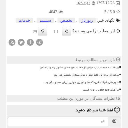
1397/12/26
16:53:43
4047
5
/
5.0
تگهای خبر:
رپورتاژ
,
تخصص
,
سیستم
,
خدمات
این مطلب را می پسندید؟
(0)
(1)
تازه ترین مطالب مرتبط
پرداخت ۲۷۰۰ میلیارد تومان از مطالبات مهندسان مشاور راه و راه آهن
برنامه ای برای واردات خودرو های سواری شخصی نداریم
مدیرعامل شرکت فرودگاه ها و ناوبری هوایی ایران منصوب گردید
ترافیک جاده چالوس روان است
نظرات بینندگان در مورد این مطلب
لطفا شما هم
نظر دهید