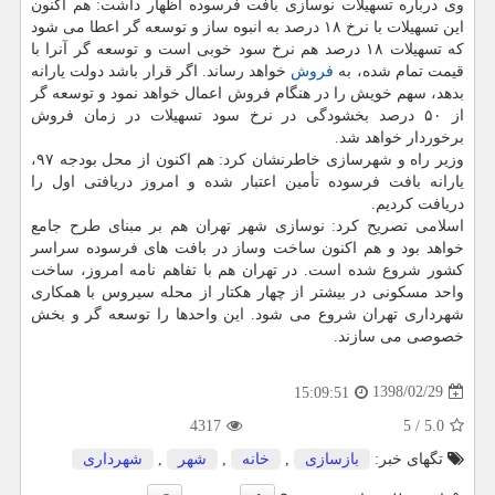
وی درباره تسهیلات نوسازی بافت فرسوده اظهار داشت: هم اكنون
این تسهیلات با نرخ ۱۸ درصد به انبوه ساز و توسعه گر اعطا می شود
كه تسهیلات ۱۸ درصد هم نرخ سود خوبی است و توسعه گر آنرا با
قیمت تمام شده، به
فروش
خواهد رساند. اگر قرار باشد دولت یارانه
بدهد، سهم خویش را در هنگام فروش اعمال خواهد نمود و توسعه گر
از ۵۰ درصد بخشودگی در نرخ سود تسهیلات در زمان فروش
برخوردار خواهد شد.
وزیر راه و شهرسازی خاطرنشان كرد: هم اكنون از محل بودجه ۹۷،
یارانه بافت فرسوده تأمین اعتبار شده و امروز دریافتی اول را
دریافت كردیم.
اسلامی تصریح كرد: نوسازی شهر تهران هم بر مبنای طرح جامع
خواهد بود و هم اكنون ساخت وساز در بافت های فرسوده سراسر
كشور شروع شده است. در تهران هم با تفاهم نامه امروز، ساخت
واحد مسكونی در بیشتر از چهار هكتار از محله سیروس با همكاری
شهرداری تهران شروع می شود. این واحدها را توسعه گر و بخش
خصوصی می سازند.
1398/02/29
15:09:51
4317
5
/
5.0
تگهای خبر:
بازسازی
,
خانه
,
شهر
,
شهرداری