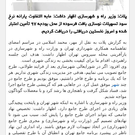
پلات: وزیر راه و شهرسازی اظهار داشت: مابه التفاوت یارانه نرخ
سود تسهیلات نوسازی بافت فرسوده از محل بودجه ۹۷ تأمین اعتبار
شده و امروز نخستین دریافتی را دریافت كردیم.
به گزارش پلات به نقل از مهر، محمد اسلامی در مراسم امضای
تفاهمنامه همكاری شهرداری تهران و وزارت راه و شهرسازی در
بازآفرینی محله سیروس تهران اظهار داشت: هدف این جلسه
راهبردی، اقدام ما برای كیفیت بخشی به زندگی شهری است.
وی افزود: اگر در شورایعالی شهرسازی بعد از فرایند طولانی، طرح
جامع تصویب می نماییم، هدفی جز مدیریت زندگی شهری نداریم. هر
جا كه یك برنامه و طرح فاخر داشتیم، موفق بودیم و طرح جامع در
چند
شهر
موفق عمل كرد. در جاهایی هم كه گزینشی طرح جامع اجرا
شد، فساد شكل گرفت و ناهنجاری ها رشد كرد و با معضلات گوناگون
مواجه شدیم.
وزیر راه و شهرسازی با اشاره به اینكه شهر تهران و پایتخت پیچیدگی
های زیادی در اجرای طرح جامع دارد، اظهار داشت: تخصیص نهاد
جامعی كه بتواند اجرای طرح جامع را پایش كند، سبب می شود تا
نهادهای تصمیم گیر (وزارت راه و شهرسازی) و مجری طرح جامع
(شهرداری) در اتخاذ تمهیدات لازم موفق باشند. راه اندازی این نهاد
ناظر در پیشبرد برنامه جامع تهران و انطباق آن با طرح تفصیلی و