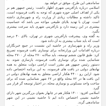
ساماندهی این طرح، موفق تر خواهد بود.
اسلامی درباره بازآفرینی شهری اظهار داشت: رئیس جمهور هم بر
یكی از اهداف اصلی حوزه شهری كه توجه به بافت فرسوده است،
تاكید داشته و مطالبات زیادی از وزارت راه و شهرسازی داشته
است. تهران با تهدید بلایای طبیعی مواجه می باشد كه حساسیت
بیشتری در این زمینه دارد و بازآفرینی شهری باید سرعت بیشتری
بگیرد.
به گفته وی، پیشرفت بازآفرینی شهری در تهران، بالای ۴۰ درصد
است كه باید شتاب بیشتری به آن داده شود.
وزیر راه و شهرسازی در حاشیه این نشست در جمع خبرنگاران
درباره اقدامات این وزارتخانه برای نوسازی بافت فرسوده تصریح
كرد: طبق قانون ششم توسعه، باید سالانه ۲۷۰ محله از ۲۷۰۰ محله
شناسایی شده برای نوسازی بافت فرسوده، بازسازی شوند. به
دستور رئیس جمهور هم مقرر است اراضی دولت متعلق به همه
نهادهای دولتی در بافت های فرسوده، به این برنامه اختصاص داده
شود. ازاین رو ۴۴۰۰ هكتار اراضی متعلق به همه نهادهای دولتی در
این بافت ها در ۷۲ محله واقع در ۶۷ شهر شناسایی شده كه برای
ساخت واحد مسكونی و نوسازی محله، در اختیار توسعه گر قرار می
گیرد.
اسلامی افزود: ۱۴۰۰ هكتار هم در چابهار بعنوان بزرگترین شهر دارای
حاشیه نشینی اختصاص داده ایم تا حاشیه نشینی در این شهر
ساماندهی گردد.