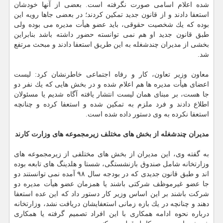
شده اعلام اسامی صورت نگرفته است. بعضی از آنها خودشان
استعفا دادند و از قانون جدید تمكین كردند؛ در بعضی جاها رویه این
بوده كه یك شخصیت حقوقی، باید عضو هیأت مدیره می بوده ولی
طبق قانون جدید او هم نمی توانسته حضور داشته باشد بنابراین
بخشی از مدیران چندشغله به این طریق استعفا دادند و مبحث مرتفع
شد.
معاون وزیر تعاون، كار و رفاه اجتماعی خاطرنشان كرد: لیست
اعضای هیأت مدیره ها هم اعلام شده و در بخش هایی كه یك نفر دو
جا هست، بر مبنای همان لیست انتشار یافته آگاه شدیم یا مسئولان
اطلاع دادند و فرد ملزم به تمكین شده و استعفا كرده و چنانچه
استعفا نكرده به وی دستور داده شده است.
مدیران چندشغله از بخش های مختلف زیرمجموعه های وزارت كارند
به گفته وی، این مدیران از بخش های مختلفی از زیرمجموعه های
وزارتخانه شامل صندوق بازنشستگی، شستا و هلدینگ های تابعه بوده
اند و طبق قانون جدیدی كه در بودجه سال ۹۸ آمده نمی توانستند دو
جا عضو غیرموظف شركتی باشند یا همزمان عضو هیأت مدیره دو
شركت باشند بر این اساس وزیر كار دستور داد كه این عده استعفا
دهند و چنانچه در یك بازه زمانی استعفایشان دریافت نشد، وزارتخانه
درباره نحوه ادامه همكاری با این افراد تصمیم گرفته یا همكاری