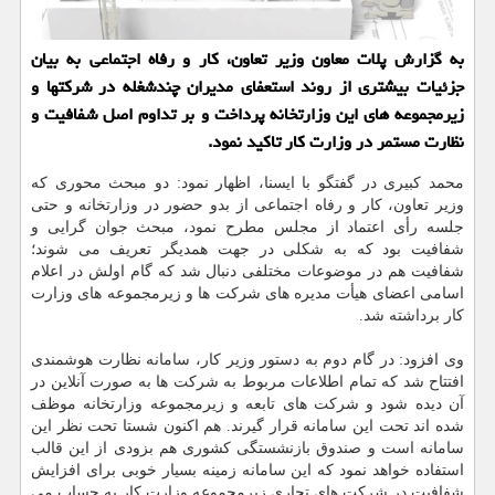
به گزارش پلات معاون وزیر تعاون، كار و رفاه اجتماعی به بیان
جزئیات بیشتری از روند استعفای مدیران چندشغله در شركتها و
زیرمجموعه های این وزارتخانه پرداخت و بر تداوم اصل شفافیت و
نظارت مستمر در وزارت كار تاكید نمود.
محمد كبیری در گفتگو با ایسنا، اظهار نمود: دو مبحث محوری كه
وزیر تعاون، كار و رفاه اجتماعی از بدو حضور در وزارتخانه و حتی
جلسه رأی اعتماد از مجلس مطرح نمود، مبحث جوان گرایی و
شفافیت بود كه به شكلی در جهت همدیگر تعریف می شوند؛
شفافیت هم در موضوعات مختلفی دنبال شد كه گام اولش در اعلام
اسامی اعضای هیأت مدیره های شركت ها و زیرمجموعه های وزارت
كار برداشته شد.
وی افزود: در گام دوم به دستور وزیر كار، سامانه نظارت هوشمندی
افتتاح شد كه تمام اطلاعات مربوط به شركت ها به صورت آنلاین در
آن دیده شود و شركت های تابعه و زیرمجموعه وزارتخانه موظف
شده اند تحت این سامانه قرار گیرند. هم اكنون شستا تحت نظر این
سامانه است و صندوق بازنشستگی كشوری هم بزودی از این قالب
استفاده خواهد نمود كه این سامانه زمینه بسیار خوبی برای افزایش
شفافیت در شركت های تجاری زیرمجموعه وزارت كار به حساب می