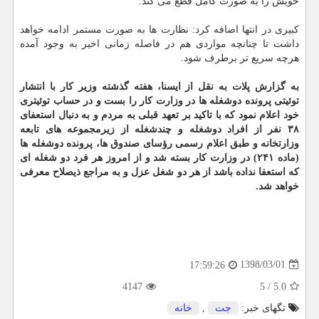
خویش را به صورت كامل قطع می كند.
كبیری در انتها اضافه كرد: نظارت ها به صورت مستمر ادامه خواهد
داشت تا چنانچه مواردی هم در فاصله زمانی اخیر به وجود آمده
هرچه سریع تر برطرف شود.
به گزارش پلات به نقل از ایسنا، هفته گذشته وزیر كار با انتشار
توئیتی پرونده دوشغله ها در وزارت كار را بست و در حساب توئیتری
خود اعلام نمود كه با تاكید بر تعهد قبلی به مردم و به دنبال استعفای
۳۸ نفر از افراد دوشغله و چندشغله از زیرمجموعه های تابعه
وزارتخانه و طبق اعلام رسمی رؤسای صندوق ها، پرونده دوشغله ها
(ماده ۲۴۱) در وزارت كار بسته شد و از امروز هر فرد دو شغله ای
كه استعفا نداده باشد از هر دو شغل عزل و به مراجع ذیصلاح معرفی
خواهد شد.
1398/03/01
17:59:26
4147
5
/
5.0
تگهای خبر:
جت
,
خانه