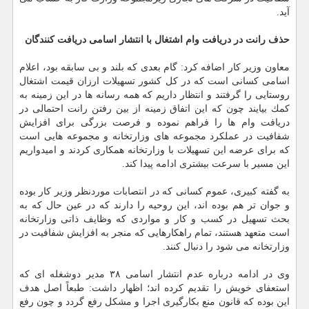
آید.
حذف رانت در دریافت وام اشتغال با انتشار اسامی دریافت كنندگان
معاون وزیر كار اضافه كرد: گام بعدی كه بلند و بی سابقه بود، اعلام
اسامی كسانی است كه در كل كشور تسهیلات ارزان قیمت اشتغال
روستایی را گرفتند و انتظار داریم كه همه رسانه ها در این زمینه به
كمك بیایند چون كه این اتفاق زمینه از بین رفتن رانت احتمالی در
دریافت وام ها را فراهم نموده و فرصت بزرگی برای افزایش
شفافیت در عملكرد مجموعه های وزارتخانه و مجموعه هایی است
كه برای عرضه این تسهیلات با وزارتخانه همكاری كردند و امیدواریم
این مسیر با سرعت بیشتری ادامه پیدا كند.
به گفته كبیری، عموم كسانی كه در انتصابات موردنظر وزیر كار بوده
و جوان تر هم بوده اند، این روحیه را دارند كه در عین حال كه به
بحث تسهیل در كسب و كار و مواردی كه وظایف ذاتی وزارتخانه
است متعهد هستند، تمام راهكارهایی كه منجر به افزایش شفافیت در
وزارتخانه می شود را دنبال كنند.
وی در ادامه درباره عدم انتشار اسامی ۳۸ مدیر دوشغله ای كه
استعفای خویش را تقدیم كرده اند؛ اظهار داشت: طبعاً اصل هدف
این بوده كه قانون منع بكارگیری اجرا و مشكل رفع گردد و چون رفع