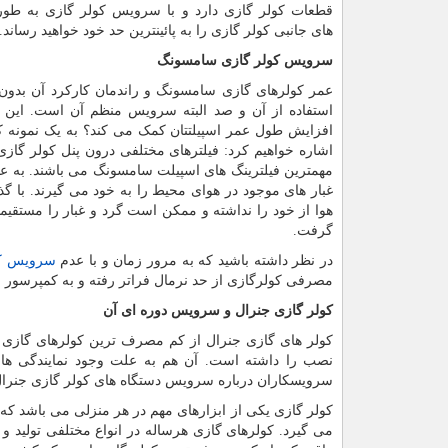
قطعات کولر گازی دارد و با سرویس کولر گازی به طور
های جانبی کولر گازی را به پائینترین حد خود خواهید رساند.
سرویس کولر گازی سامسونگ
عمر کولرهای گازی سامسونگ و راندمان کارکرد آن بدون
استفاده از آن و صد البته سرویس منظم آن است. این ا
افزایش طول عمر اسپیلتتان کمک می کند؟ به یک نمونه ک
اشاره خواهیم کرد: فیلترهای مختلفی درون پنل کولر گازی س
مهمترین فیلترینگ های اسپیلت سامسونگ می باشند. به عنوا
غبار های موجود در هوای محیط را به خود می گیرند. با 
هوا از خود را نداشته و ممکن است گرد و غبار را مستقیما
گرفت.
در نظر داشته باشید که به مرور زمان و با عدم
سرویس ک
مصرفی کولرگازی از حد نرمال فراتر رفته و به کمپرسور 
کولر گازی جنرال و سرویس دوره ای آن
کولر های گازی جنرال از کم مصرف ترین کولرهای گازی مو
نصب را داشته است. آن هم به علت وجود نمایندگی های
سرویسکاران درباره سرویس دستگاه های کولر گازی جنرا
کولر گازی یکی از ابزارهای مهم در هر منزلی می باشد که ب
می گیرد. کولرهای گازی هرساله در انواع مختلفی تولید و