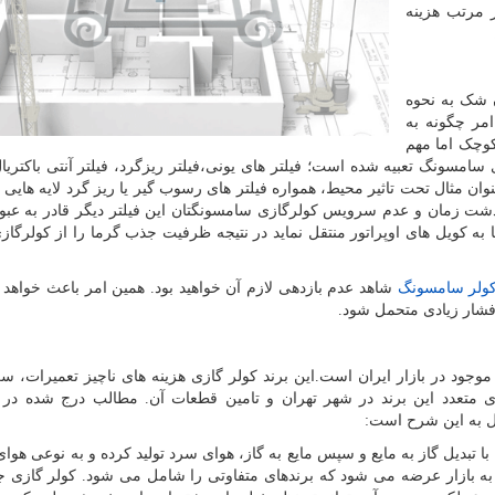
 مرتب هزینه
 شک به نحوه
مر چگونه به
وچک اما مهم
امسونگ تعبیه شده است؛ فیلتر های یونی،فیلتر ریزگرد، فیلتر آنتی باکتریال 
ن مثال تحت تاثیر محیط، همواره فیلتر های رسوب گیر یا ریز گرد لایه هایی ا
گذشت زمان و عدم سرویس کولرگازی سامسونگتان این فیلتر دیگر قادر به عبو
 به کویل های اوپراتور منتقل نماید در نتیجه ظرفیت جذب گرما را از کولرگاز
ولر سامسونگ
شاهد عدم بازدهی لازم آن خواهید بود. همین امر باعث خواهد
فشار زیادی متحمل شود.
جود در بازار ایران است.این برند کولر گازی هزینه های ناچیز تعمیرات، 
 متعدد این برند در شهر تهران و تامین قطعات آن. مطالب درج شده در 
ل به این شرح است
:
ا تبدیل گاز به مایع و سپس مایع به گاز، هوای سرد تولید کرده و به نوعی هوای
 به بازار عرضه می شود که برندهای متفاوتی را شامل می شود. کولر گازی ج