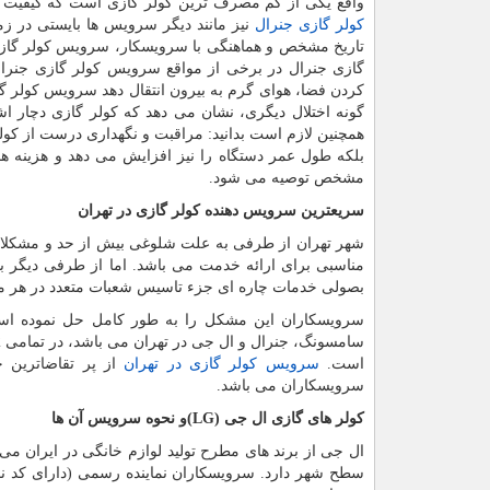
واقع یکی از کم مصرف ترین کولر گازی است که کیفیت و
کولر گازی جنرال
نیز مانند دیگر سرویس ها بایستی در زما
تاریخ مشخص و هماهنگی با سرویسکار، سرویس کولر گازی جن
گازی جنرال در برخی از مواقع سرویس کولر گازی جنرا
کردن فضا، هوای گرم به بیرون انتقال دهد سرویس کولر گا
گونه اختلال دیگری، نشان می دهد که کولر گازی دچار ا
همچنین لازم است بدانید: مراقبت و نگهداری درست از کو
بلکه طول عمر دستگاه را نیز افزایش می دهد و هزینه 
مشخص توصیه می شود.
سریعترین سرویس دهنده کولر گازی در تهران
شهر تهران از طرفی به علت شلوغی بیش از حد و مشکلات 
مناسبی برای ارائه خدمت می باشد. اما از طرفی دیگر با
بصولی خدمات چاره ای جزء تاسیس شعبات متعدد در هر 
سرویسکاران این مشکل را به طور کامل حل نموده است
است.
سرویس کولر گازی در تهران
از پر تقاضاترین
سرویسکاران می باشد.
کولر های گازی ال جی
(LG)
و نحوه سرویس آن ها
ال جی از برند های مطرح تولید لوازم خانگی در ایران می
سطح شهر دارد. سرویسکاران نماینده رسمی (دارای کد 