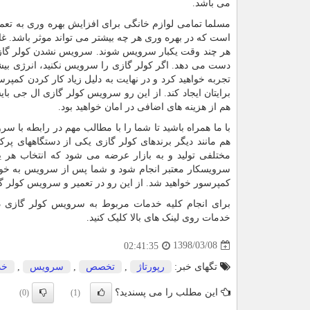
می باشد.
مسلما تمامی لوازم خانگی برای افزایش بهره وری به تعمی
است که در بهره وری هر چه بیشتر می تواند موثر باشد. غا
هر چند وقت یکبار سرویس شوند. سرویس نشدن کولر گازی ب
دست می دهد. اگر کولر گازی را سرویس نکنید، انرژی بی
تجربه خواهید کرد و در نهایت به دلیل زیاد کار کردن کمپر
برایتان ایجاد کند. از این رو سرویس کولر گازی ال جی ب
هم از هزینه های اضافی در امان خواهید بود.
با ما همراه باشید تا شما را با مطالب مهم در رابطه با 
هم مانند دیگر برندهای کولر گازی یکی از دستگاههای پرکا
مختلفی تولید و به بازار عرضه می شود که انتخاب ه
سرویسکار معتبر انجام شود و شما پس از سرویس به خو
کمپرسور خواهید شد. از این رو در تعمیر و سرویس کولر گ
برای انجام کلیه خدمات مربوط به سرویس کولر گازی د
خدمات روی لینک های بالا کلیک کنید.
1398/03/08
02:41:35
تگهای خبر:
رپورتاژ
,
تخصص
,
سرویس
,
خد
این مطلب را می پسندید؟
(0)
(1)