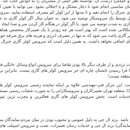
 عملکرد درست آن، توانسته نظر خیلی از مشتریان را به خودش جلب کند.
س
ن مناسبی انجام شود تا دچار مشکل و یا اختلالی نشود. می توانید با تعیین 
رال را انجام دهید و تا مدتها از این کولر کم مصرف استفاده نمایید. سرو
ل توسط یک سرویسکار توصیه می شود. به عنوان مثال اگر کولر گازی به ج
زی به شدت توصیه می شود. یا اگر کولر در هنگام کار کردن سر و صدا ایجاد ک
شکالاتی شده است که بهتر است هر چه زودتر با یک تعمیرکار متخصص هماهن
لر گازی باعث می شود که نه تنها در مصرف انرژی و هزینه های برق صرفه جو
های اضافی نخواهد داشت. به همین دلیل است که سرویس کولر گازی جنرال 
ترددی و از طرف دیگر بالا بودن تقاضا برای سرویس انواع وسائل خانگی،ف
 فرا رسیدن تابستان چاره ای جز سرویس کولر های گازی نیست. بنابراین برا
منطقه نیست
!
. این مرکز فنی-مهندسی علاوه بر اینکه نماینده رسمی سرویس کولر ها
سامسونگ، جنرال و ال جی در تهران می باشد، در تمامی 22 منطقه تهران تعمیرکاران و سرویسکارانی را به صورت شعبات رسمی
 خدمات است. بخش سرویس کولر های گازی فعالترین و مجرب ترین تی
 باشد. برند ال جی به دلیل عمومی و محبوب بودن در میان مردم،نمایندگان بس
نمایندگی) برند ال جی و خدمات رسان تعمیرات، نصب و سرویس اسپیلت های