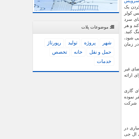
رویس
کردن یک
یس کولر
ای سرد
ند و هر
موضوعات پلات
گ کنید.
یی شود،
شهر
پروژه
تولید
رپورتاژ
در زمان
حمل و نقل
خانه
تخصص
خدمات
ضای غیر
ی ارائه
ی گازی
 مستقر نموده
م شرکت
یاری در
 ال جی