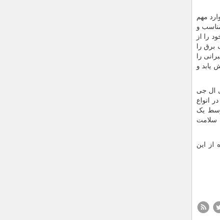
ارد مهم
مناسب و
د را از
 برق را
رانی را
 یابد و
ی ال جی
ر انواع
وسط یک
 سلامت
 از این