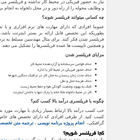
نیاز به حضور فیزیکی در محیط کار نداشته و فریلنسر می تو
و وظایف محوله را از راه دور و در محل دلخواه به انجام بر
چه کسانی میتوانند فریلنسر شوند؟
عموما افرادی که دارای مهارت های نرم افزاری و یا 
بطوریکه این تخصص قابل ارائه بر بستر اینترنت باشد، 
فریلنسر شدن فکر کنند. برای مثال مهندسین مسلط به نرم
و همچنین تایپیست ها عمده فریلنسرها را تشکیل می دهند.
مزایای فریلنسر شدن
حذف قوانین سرسختانه و آزاردهنده محیط کار
حذف حضور فیزیکی در محیط کار یا اداره
حذف مدت زمان رسیدن به محل کار در ترافیک سنگین شهرها
حذف هزینه حمل و نقل
کمک به بهبود وضعیت آلودگی هوا و حفظ محیط زیست
کار در محیط دلخواه مثلا خانه یا پارک تنها با داشتن اینترنت
چگونه با فریلنسری درآمد بالا کسب کنم؟
خب کسب درآمد بالا ارتباط بسیار زیادی با مهارت مورد نظر ش
کسب کنید. از طرفی افرادی که دارای نخصص های خاص ن
گرافیکی،
انجام پروژه برنامه نویسی
،
ترجمه متن تخصصی 
کجا فریلنسر شویم؟
یک دو سه پروژه به عنوان یکی از بزرگترین
سایت پروژه و