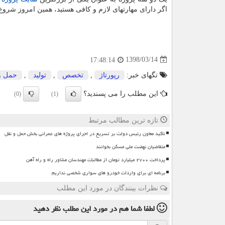
اگر دارای مهارتهای لازم و کافی هستید، همین امروز شروع 
1398/03/14
17:48:14
تگهای خبر:
رپورتاژ
,
تخصص
,
تولید
,
حمل و
این مطلب را می پسندید؟
(0)
(1)
تازه ترین مطالب مرتبط
تاکید معاون رئیس دولت بر تسریع در اجرای پروژه های عمرانی بخش حمل و نقل
متقاضیان نهضت ملی مسکن بخوانند
پرداخت ۲۷۰۰ میلیارد تومان از مطالبات مهندسان مشاور راه و راه آهن
برنامه ای برای واردات خودرو های سواری شخصی نداریم
نظرات بینندگان در مورد این مطلب
لطفا شما هم
در مورد این مطلب
نظر دهید