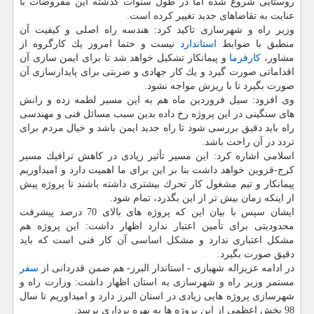
روستایی شروع شده اما در طول سنوات گذشته این مفروضات با
عنایت به تقاضاهای جدید تغییر كرده است.
وزیر راه و شهرسازی تاكید كرد: هندسه راه اصلی و كیفیت آن
منطبق با ضوابط
استاندارد
نیست و حتما امروز یك كارگروه از
مشاور،
كارفرما
و پیمانكار تشكیل خواهد شد تا برای ایمن سازی آن
اقداماتی صورت گیرد و یك كار جهادی و ضربتی برای پایدارسازی آن
صورت بگیرد تا با ریزش مواجه نشود.
وی افزود: سیل فروردین ماه هم به این مسیر لطمه زده و رانش
های سنگینی در این پروژه رخ داده بدین سبب مسائل فنی و مهندسی
راه باید دقیق بررسی شود تا راه جدید ایمن باشد و خیال مردم برای
تردد در آن راحت باشد.
اسلامی اشاره كرد: این مسیر تأثیر زیادی در كاهش ترافیك مسیر
كرج-قزوین خواهد داشت بنا بر این برای ما اهمیت دارد و امیداوریم
پیمانكار و تیم مشغول كار تحرك بیشتری داشته باشند تا پروژه پیش
از اینكه زمان بیش تر از این بگذرد، تمام شود.
ایشان سپس با بیان این كه پروژه های بالای 70 درصد پیشرفت
محدودیتی برای تأمین اعتبار ندارد اظهار داشت: این پروژه هم
مشكل اعتباری ندارد و مشكل اساسی آن كار فنی است كه باید
دقیق صورت بگیرد.
در ادامه عزیزاله شهبازی - استاندار البرز- هم ضمن قدردانی از
سفر
مستمر وزیر راه و شهرسازی به استان اظهار داشت: وزارت راه و
شهرسازی پروژه هایی زیادی در استان البرز دارد و امیداوریم تا سال
98 بخش اعظمی از این پروژه ها به بهره برداری برسد.