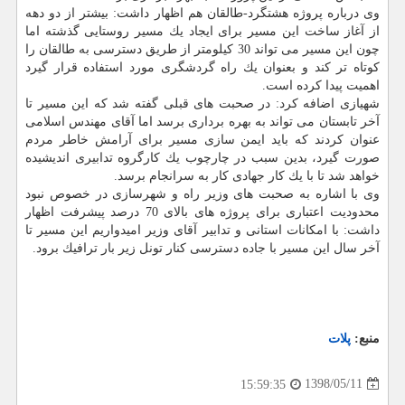
وی درباره پروژه هشتگرد-طالقان هم اظهار داشت: بیشتر از دو دهه
از آغاز ساخت این مسیر برای ایجاد یك مسیر روستایی گذشته اما
چون این مسیر می تواند 30 كیلومتر از طریق دسترسی به طالقان را
كوتاه تر كند و بعنوان یك راه گردشگری مورد استفاده قرار گیرد
اهمیت پیدا كرده است.
شهیازی اضافه كرد: در صحبت های قبلی گفته شد كه این مسیر تا
آخر تابستان می تواند به بهره برداری برسد اما آقای مهندس اسلامی
عنوان كردند كه باید ایمن سازی مسیر برای آرامش خاطر مردم
صورت گیرد، بدین سبب در چارچوب یك كارگروه تدابیری اندیشیده
خواهد شد تا با یك كار جهادی كار به سرانجام برسد.
وی با اشاره به صحبت های وزیر راه و شهرسازی در خصوص نبود
محدودیت اعتباری برای پروژه های بالای 70 درصد پیشرفت اظهار
داشت: با امكانات استانی و تدابیر آقای وزیر امیدواریم این مسیر تا
آخر سال این مسیر با جاده دسترسی كنار تونل زیر بار ترافیك برود.
منبع:
پلات
1398/05/11
15:59:35