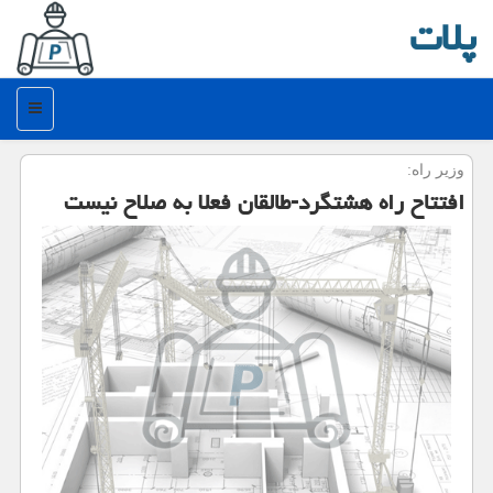
پلات
منو
وزیر راه:
افتتاح راه هشتگرد-طالقان فعلا به صلاح نیست