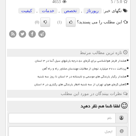
4653
5
/
5.0
تگهای خبر:
رپورتاژ
,
تخصص
,
خدمات
,
كیفیت
این مطلب را می پسندید؟
(0)
(1)
تازه ترین مطالب مرتبط
هشدار قرمز هواشناسی برای گرمای ۵۰ درجه بارشهای سیل آسا در ۳ استان
پرداخت ۲۷۰۰ میلیارد تومان از مطالبات مهندسان مشاور راه و راه آهن
هشدار رگبار بارندگی های موسمی و تابستانه در ۴ استان تا روز سه شنبه
کاهش گرمای هوای تهران از سه شنبه اخطار بارندگی های رگباری در ۴ استان
نظرات بینندگان در مورد این مطلب
لطفا شما هم
نظر دهید