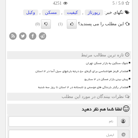
4251
5
/
5.0
تگهای خبر:
رپورتاژ
,
كیفیت
,
مسكن
,
وكیل
این مطلب را می پسندید؟
(0)
(1)
تازه ترین مطالب مرتبط
شوک سنگین به بازار مسکن تهران
هشدار قرمز هواشناسی برای گرمای ۵۰ درجه بارشهای سیل آسا در ۳ استان
پیش بینی بازار مسکن در ۳ سناریو
هشدار رگبار بارندگی های موسمی و تابستانه در ۴ استان تا روز سه شنبه
نظرات بینندگان در مورد این مطلب
لطفا شما هم
نظر دهید