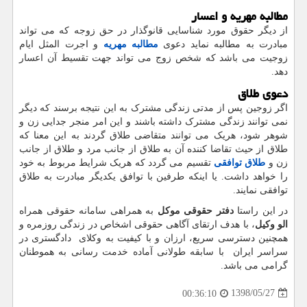
مطالبه مهریه و اعسار
از دیگر حقوق مورد شناسایی قانوگذار در حق زوجه که می تواند
مبادرت به مطالبه نماید دعوی
مطالبه مهریه
و اجرت المثل ایام
زوجیت می باشد که شخص زوج می تواند جهت تقسیط آن اعسار
دهد.
دعوی طلاق
اگر زوجین پس از مدتی زندگی مشترک به این نتیجه برسند که دیگر
نمی توانند زندگی مشترک داشته باشند و این امر منجر جدایی زن و
شوهر شود، هریک می توانند متقاضی طلاق گردند به این معنا که
طلاق از حیث تقاضا کننده آن به طلاق از جانب مرد و طلاق از جانب
زن و
طلاق توافقی
تقسیم می گردد که هریک شرایط مربوط به خود
را خواهد داشت. یا اینکه طرفین با توافق یکدیگر مبادرت به طلاق
توافقی نمایند.
در این راستا
دفتر حقوقی موکل
به همراهی سامانه حقوقی همراه
الو وکیل
، با هدف ارتقای آگاهی حقوقی اشخاص در زندگی روزمره و
همچنین دسترسی سریع، ارزان و با کیفیت به وکلای دادگستری در
سراسر ایران با سابقه طولانی آماده خدمت رسانی به هموطنان
گرامی می باشد.
1398/05/27
00:36:10