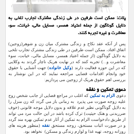
پلات: ممكن است طرفین در طی زندگی مشترك تجارب تلخی به
دلایل گوناگون از جمله اعتیاد همسر، مسایل مالی، خیانت، سوء
معاشرت و غیره تجربه كنند.
پس از آنکه عقد نکاح و زندگی مشترک میان زن و شوهر(زوجین)
اتفاق افتاد، ممکن است طرفین در طی زندگی مشترک تجارب تلخی
به دلایل گوناگون (از جمله اعتیاد همسر، مسایل مالی، خیانت، سوء
معاشرت و...) تجربه کنند که در نهایت هریک ناچار گردند به وکلایی
که در این حوزه فعالیت دارند (
وکیل خانواده
) جهت آشنایی با حقوق
خود وانجام اقدامات قضایی مراجعه نمایند که در این نوشتار به
بررسی اهم حقوق هریک از زوجین می پردازیم:
دعوی تمکین و نفقه
دعوی
الزام به تمکین
که اغلب در مراجع قضایی از جانب شخص زوج
علیه زوجه صورت می پذیرد به زمانی باز می گردد که زن منزل را
به دلایل گوناگونی نظیر عدم علاقه و بدون دلایل موجه قانونی (خوف
ضرربدنی و هتک حیثیت) ترک کرده باشد در این حالت مرد می تواند
از طریق دادخواست الزام به تمکین از آثار عدم تمکین بهره مند گردد
و در صورت اثبات مستحق، زوجه مستحق
نفقه
(منظور هزینه های
روزانه زوجه، تهیه غذا و لوازم زندگی و مسکن) نخواهد بود.