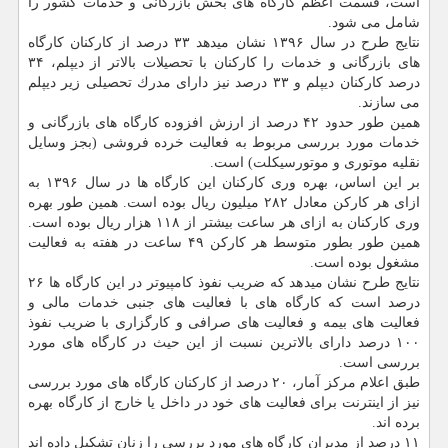
است، قسمت اعظم كارگاه های بخش بازرگانی و خدمات كشور را
شامل می شود.
نتایج طرح در سال ۱۳۹۶ نشان میدهد ۳۳ درصد از كاركنان كارگاه
های بازرگانی و خدمات را كاركنان با تحصیلات بالاتر از دیپلم، ۳۴
درصد كاركنان دیپلم و ۳۳ درصد نیز دارای مدرك تحصیلی زیر دیپلم
می سازند.
همین طور حدود ۴۲ درصد از ارزش افزوده كارگاه های بازرگانی و
خدمات مورد بررسی مربوط به فعالیت خرده فروشی (بجز وسایل
نقلیه موتوری و موتورسیكلت) است.
بر این اساس، بهره وری كاركنان این كارگاه ها در سال ۱۳۹۶ به
ازای هر كاركن معادل ۲۸۲ میلیون ریال بوده است. همین طور بهره
وری كاركنان به ازای هر ساعت بیشتر از ۱۱۸ هزار ریال بوده است.
همین طور بطور متوسط هر كاركن ۴۹ ساعت در هفته به فعالیت
مشغول بوده است.
نتایج طرح نشان میدهد كه ضریب نفوذ كامپیوتر در این كارگاه ها ۲۶
درصد است كه كارگاه های با فعالیت های جنبی خدمات مالی و
فعالیت های بیمه و فعالیت های صرافی و كارگزاری با ضریب نفوذ
۱۰۰ درصد دارای بالاترین نسبت از این حیث در كارگاه های مورد
بررسی است.
طبق اعلام مركز آمار، ۲۰ درصد از كاركنان كارگاه های مورد بررسی
نیز از اینترنت برای فعالیت های خود در داخل یا خارج از كارگاه بهره
برده اند.
۱۱ درصد از مدیران كارگاه های مورد بررسی را زنان تشكیل داده اند