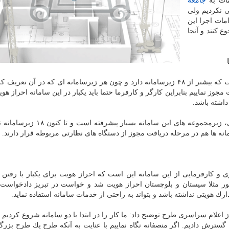
مات به
جامعه
ی نكردیم ولی
امات اجرا این
ع كنند و آنجا
وی اضافه كرد: سامانه جامع روابط كار یك طرح ملی است كه بیشتر از ۴۸ زیرسامانه دارد و چون هر زیرسامانه ای كه در آن ت
وز نماییم بنابراین كارگر و كارفرما حتما باید یكبار در این سامانه احراز هو
داشته باشد.
به گفته معاون روابط كار وزیر تعاون، كار و رفاه اجتماعی، زیرمجموعه های این سام
ه ها هم در مرحله دریافت مجوز از دستگاه های نظارتی مربوطه قرار دارند.
و كارفرمایی از این سامانه این است كه احراز هویت برای یكبار با رفتن ب
ور مثلا سیستان و بلوچستان احراز هویت شد و خواست در تبریز دادخواست
رك هویتی نداشته باشد و بتواند به راحتی از خدمات سامانه استفاده نماید.
 اعلام سراسری طرح توضیح داد: ما كار را در ابتدا با دو سامانه شروع كردیم و
ا گسترش دادیم. اگر منصفانه نگاه نماییم با عنایت به آنكه طرح یك طرح بزر