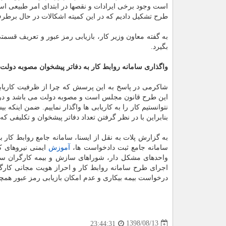
است وجود برخی ایرادات و نقصها در ابتدای امر طبیعی ا
طرح تشكیل دادیم كه در این كمیته اشكالات در حال بر
به گفته معاون وزیر كار، بازیابی رمز عبور و تعریف قسمت
بگیرد.
واگذاری سامانه روابط كار به دفاتر پیشخوان مصوبه دول
شاكرمی در پاسخ به این پرسش كه چرا از ظرفیت كاریابیها
این طرح قانون مجلس است و مصوبه دولت می باشد و در مصو
بنابراین با در نظر گرفتن تعداد دفاتر پیشخوان و تكلیفی كه
به گزارش پلات به نقل از ایسنا، سامانه جامع روابط كار
سامانه جامع ثبت دادخواست ها،
آموزش
ایمنی نیروهای كا
واحدهای مشكل دار، شوراهای سازش و بیمه كارگران ساخ
اجرای طرح سامانه روابط كار و احراز هویت مجانی كارگر
درخواست بیمه بیكاری و عدم امكان بازیابی رمز عبور همچو
1398/08/13
23:44:31