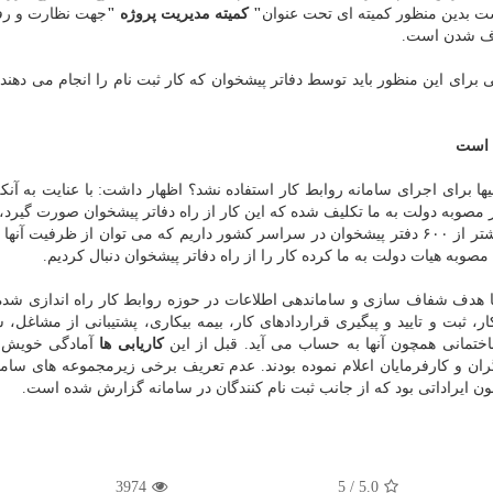
ست بدین منظور كمیته ای تحت عنوان
" كمیته مدیریت پروژه "
جهت نظارت و رفع
طرف شدن است.
ی برای این منظور باید توسط دفاتر پیشخوان كه كار ثبت نام را انجام می دهن
ت است
 برای اجرای سامانه روابط كار استفاده نشد؟ اظهار داشت: با عنایت به آنك
به دولت به ما تكلیف شده كه این كار از راه دفاتر پیشخوان صورت گیرد، ب
نتوانستیم كار را به كاریابی ها واگذار نماییم. ضمن اینكه بیشتر از ۶۰۰ دفتر پیشخوان در سراسر كشور داریم كه می توان از ظرفی
 مصوبه هیات دولت به ما كرده كار را از راه دفاتر پیشخوان دنبال كردیم.
 با هدف شفاف سازی و ساماندهی اطلاعات در حوزه روابط كار راه اندازی شده
ر، ثبت و تایید و پیگیری قراردادهای كار، بیمه بیكاری، پشتیبانی از مشاغل، 
تمانی همچون آنها به حساب می آید. قبل از این
كاریابی ها
آمادگی خویش ر
ان و كارفرمایان اعلام نموده بودند. عدم تعریف برخی زیرمجموعه های ساما
ن ایراداتی بود كه از جانب ثبت نام كنندگان در سامانه گزارش شده است.
3974
5
/
5.0