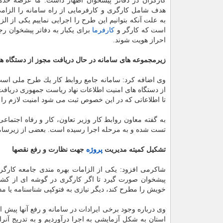
كارگران در دفاتر پیشخوان اظهار داشت: ما عرضه خد
هدف شامل كارگری و كارفرمایی از راه سامانه را الزام
به علت آنكه بتوانیم این طرح را اجرایی نماییم یكی از الز
است كه كارگر و
كارفرما
برای یكبار به دفاتر پیشخوان رجو
احراز هویت شوند.
زیرمجموعه های سامانه در حال دریافت مجوز از دستگاه ها
از دستگاه های امنیت اطلاعات نهاد ریاست جمهوری دریافت مج
تا اطلاعاتی كه در این خصوص ثبت می شود امنیت لازم را 
تست شده و به مرحله اجرا رسیده است. بعضی از زیرسامان
تشكیل كمیته مدیریت
پروژه
جهت نظارت و رفع نقصها
شاكرمی افزود: یكی از الزامات بهره مندی جامعه كارگری 
پیشخوان صورت گیرد تا اگر كارگری در گوشه ای از كش
خویش را مطرح كند، دیگر نیازی به فتوكپی شناسنامه یا مدا
وی درباره وجود برخی ایرادات در سامانه و رفع آنها پیش از
استان به شكل آزمایشی به اجرا درآوردیم و به تدریج آنر