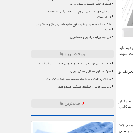
است که تاثیر شصت درصدی دارد
بارندگی های تابستانی شروع شد اخطار رگبار، صاعقه و باد شدید
در ۵ استان
تا کلید خانه ها تحویل نشود، طرح های حمایتی در بازار مسکن اثر
ندارد
خبر مهم وزارت راه برای مستاجرین
عریف كردیم باید
یت شوند
پربحث ترین ها
قیمت مسکن دو برابر شد بخر و بفروش ها دست از کار کشیدند
شوک سنگین به بازار مسکن تهران
انه بسیار پیشرفته است و تا كنون ۱۸ زیرسامانه تعریف و
جزئیات پرداخت وام بازسازی مسکن به لطمه دیدگان جنگ
برداشت چوب از جنگلهای هیرکانی ممنوع ماند
ه دفاتر
جدیدترین ها
 شكایت
 در چند
گ و ملی