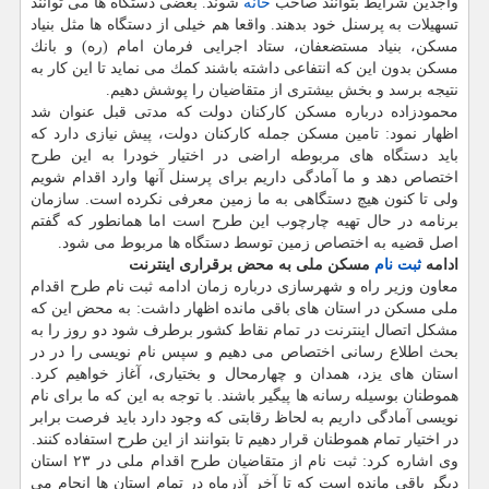
واجدین شرایط بتوانند صاحب
خانه
شوند. بعضی دستگاه ها می توانند
تسهیلات به پرسنل خود بدهند. واقعا هم خیلی از دستگاه ها مثل بنیاد
مسكن، بنیاد مستضعفان، ستاد اجرایی فرمان امام (ره) و بانك
مسكن بدون این كه انتفاعی داشته باشند كمك می نماید تا این كار به
نتیجه برسد و بخش بیشتری از متقاضیان را پوشش دهیم.
محمودزاده درباره مسكن كاركنان دولت كه مدتی قبل عنوان شد
اظهار نمود: تامین مسكن جمله كاركنان دولت، پیش نیازی دارد كه
باید دستگاه های مربوطه اراضی در اختیار خودرا به این طرح
اختصاص دهد و ما آمادگی داریم برای پرسنل آنها وارد اقدام شویم
ولی تا كنون هیچ دستگاهی به ما زمین معرفی نكرده است. سازمان
برنامه در حال تهیه چارچوب این طرح است اما همانطور كه گفتم
اصل قضیه به اختصاص زمین توسط دستگاه ها مربوط می شود.
ادامه
ثبت نام
مسكن ملی به محض برقراری اینترنت
معاون وزیر راه و شهرسازی درباره زمان ادامه ثبت نام طرح اقدام
ملی مسكن در استان های باقی مانده اظهار داشت: به محض این كه
مشكل اتصال اینترنت در تمام نقاط كشور برطرف شود دو روز را به
بحث اطلاع رسانی اختصاص می دهیم و سپس نام نویسی را در در
استان های یزد، همدان و چهارمحال و بختیاری، آغاز خواهیم كرد.
هموطنان بوسیله رسانه ها پیگیر باشند. با توجه به این كه ما برای نام
نویسی آمادگی داریم به لحاظ رقابتی كه وجود دارد باید فرصت برابر
در اختیار تمام هموطنان قرار دهیم تا بتوانند از این طرح استفاده كنند.
وی اشاره كرد: ثبت نام از متقاضیان طرح اقدام ملی در ۲۳ استان
دیگر باقی مانده است كه تا آخر آذرماه در تمام استان ها انجام می