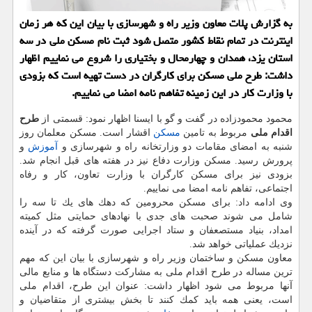
به گزارش پلات معاون وزیر راه و شهرسازی با بیان این كه هر زمان
اینترنت در تمام نقاط كشور متصل شود ثبت نام مسكن ملی در سه
استان یزد، همدان و چهارمحال و بختیاری را شروع می نماییم اظهار
داشت: طرح ملی مسكن برای كارگران در دست تهیه است كه بزودی
با وزارت كار در این زمینه تفاهم نامه امضا می نماییم.
محمود محمودزاده در گفت و گو با ایسنا اظهار نمود: قسمتی از
طرح
اقدام ملی
مربوط به تامین
مسكن
اقشار است. مسكن معلمان روز
شنبه به امضای مقامات دو وزارتخانه راه و شهرسازی و
آموزش
و
پرورش رسید. مسكن وزارت دفاع نیز در هفته های قبل انجام شد.
بزودی نیز برای مسكن كارگران با وزارت تعاون، كار و رفاه
اجتماعی، تفاهم نامه امضا می نماییم.
وی ادامه داد: برای مسكن محرومین كه دهك های یك تا سه را
شامل می شوند صحبت های جدی با نهادهای حمایتی مثل كمیته
امداد، بنیاد مستصعفان و ستاد اجرایی صورت گرفته كه در آینده
نزدیك عملیاتی خواهد شد.
معاون مسكن و ساختمان وزیر راه و شهرسازی با بیان این كه مهم
ترین مساله در طرح اقدام ملی به مشاركت دستگاه ها و منابع مالی
آنها مربوط می شود اظهار داشت: عنوان این طرح، اقدام ملی
است، یعنی همه باید كمك كنند تا بخش بیشتری از متقاضیان و