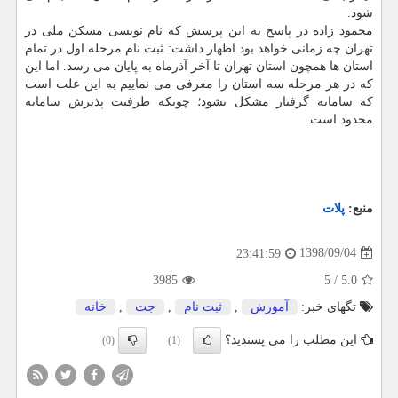
شود.
محمود زاده در پاسخ به این پرسش كه نام نویسی مسكن ملی در
تهران چه زمانی خواهد بود اظهار داشت: ثبت نام مرحله اول در تمام
استان ها همچون استان تهران تا آخر آذرماه به پایان می رسد. اما این
كه در هر مرحله سه استان را معرفی می نماییم به این علت است
كه سامانه گرفتار مشكل نشود؛ چونكه ظرفیت پذیرش سامانه
محدود است.
منبع:
پلات
1398/09/04
23:41:59
3985
5
/
5.0
تگهای خبر:
آموزش
,
ثبت نام
,
جت
,
خانه
این مطلب را می پسندید؟
(0)
(1)