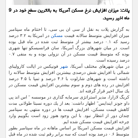
پلات: میزان افزایش نرخ مسكن آمریكا به بالاترین سطح خود در 9
ماه اخیر رسید.
به گزارش پلات به نقل از سی ان بی سی، تا اختتام ماه سپتامبر
میزان افزایش متوسط سالانه قیمت
مسكن
در امریكا به ۳.۲ درصد
رسید كه ۰.۱ درصد بیشتر از متوسط ثبت شده در ماه قبل بوده
است. در میان شهرهای بزرگ آمریكا، سان فرانسیسكو تنها شهری
بوده كه متوسط قیمت مسكن در آن نزولی بوده و به منفی ۰.۷
درصد رسیده است.
در میان شهرهای مختلف آمریكا،
شهر
فونیكس در ایالت كارولینای
شمالی با افزایش شش درصدی بیشترین افزایش متوسط سالانه را
داشته است و شهرهای شارلوت با ۴.۶ درصد و تمپا با ۴.۵ درصد
افزایش در رده های دوم و سوم بیشترین افزایش قیمت مسكن در
یك سال اخیر قرار گرفته اند.
كریگ لازارا، مدیر استراتژی سرمایه گذاری در موسسه " اس اند پی
داو جونز ایندایس" اظهار داشت: بعد از یك دوره نسبتا طولانی مدت
كاهش قیمت مسكن، افزایش قیمت ها در دوره منتهی به سپتامبر
چندان دور از انتظار نبود. با این وجود هنوز زود است بگوییم وارد
چرخه افزایش قیمت مسكن شده ایم.
افزایش قیمت مسكن امریكا بر اساس ماهانه در ماه سپتامبر بطور
متوسط ۰.۶ درصد بوده است كه سه برابر رقم ثبت شده در ماه قبل