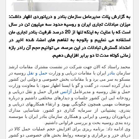
به گزارش پلات مدیرعامل سازمان بنادر و دریانوردی اظهار داشت:
میزان مبادلات تجاری ایران و روسیه حدود سه میلیون تن در سال
است كه با عنایت به اینكه تنها از 20 درصد ظرفیت بنادر تجاری مان
استفاده می نماییم و باتوجه به تفاهم های امضاء شده اخیر در
امتداد گسترش تبادلات در این عرصه، می توانیم حجم آن رادر بازه
زمانی كوتاه مدت تا دو برابر افزایش دهیم.
محمد راستاد كه الان جهت شركت در نشست مشترك مقامات ارشد
سازمان
بنادر
ایران با مقامات دریایی و وزارت
حمل و نقل
روسیه در
مسكو به سر می برد و با مقامات بخش خصوصی و دولتی این كشور
دیدار كرده است، در گفت و گو با ایسنا اظهار نمود: با معاونت وزارت
حمل و نقل روسیه و مدیرعامل
آژانس
فدرال حمل و نقل دریایی و
رودخانه ایی این كشور جلسات و دیدارهای مختلفی داشتیم و درباره
موضعات مهمی همچون چگونگی بهبود و ارتقاء همكاریهای دریایی و
بندری، پشتیبانی از سرمایه گذاری دو كشور، شناسایی مدارك
دریانوردان روسی و ایرانی و همكاری سازمان بنادر ایران با موسسه
رده بندی روسیه بحث و بررسی فراوانی داشتیم.
وی ادامه داد: برنامه ریزی برای افزایش حجم عملیات حمل كالا در
دریای خزر و برقراری و توسعه روابط بخش های خصوصی دو كشور