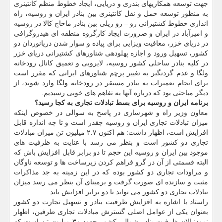
جهت توسعه همكاریهای بندری و دریایی، ایجاد خطوط منظم كانتینری
به منظور توسعه حمل و نقل كانتینری بین بنادر ایران و روسیه، راه
اندازی خطوط كشتیرانی رو – رو ریلی بین بنادر ماخاچ كالا در روسیه
و امیرآباد در ایران و ضرورت ایجاد كارگروه منطقه ای هیدروگرافی
در دریای خزر، معافیت ویزایی برای پیاده و سوار شدن دریانوردان دو
كشور، تسهیل ورود و اجازه پهلودهی شناورهای كشتیرانی دریای خزر
در كلیه بنادر ساحلی كشور روسیه، لایروبی و تعمیق كانال رودخانه
ولگا و عدم گردنگیر به تغییر پرچم شناورهای ایرانی كه مقرر است
برای انجام تعمیرات به بنادر مستقر در رودخانه ولگا وارد شوند، از
دیگر مباحثی بود كه درباره آنها به تفاهم های خوبی رسیدیم.
برنامه ایران و روسیه برای بسط تبادلات تجاری به كجا رسید؟
معاون وزیر راه و شهرسازی در پاسخ به سوالی در خصوص اینكه
میزان تبادلات تجاری ایران و روسیه چقدر است و تا چه اندازه قابل
افزایش است، اظهار داشت: هم اكنون ۲.۷ میلیون تن میزان مبادلات
تجاری دو كشور است و بنظر می رسد با عنایت به ظرفیت های
موجود بین ایران و روسیه این حجم تا دو برابر قابل افزایش باش كه
البته قسمتی از آن در گرو فراهم كردن زیرساخت ها و توسعه ناوگان
و مراودات تجاری دو كشور بوده كه در این زمینه به جد مذاكرات
مثبت و سازنده ای صورت گرفت و برمبنای آن بنظر می رسد میزان
تبادلات تجاری دو كشور می تواند تا دو برابر افزایش یابد.
راستاد با اشاره به افزایش ظرفیت بنادر و تسهیل تجارت دو كشور
بعنوان یكی از عوامل اصلی گسترش مبادلات تجاری طرفین، اظهار
نمود: الان ظرفیت بنادر شمالی كشور حدود ۳۰ میلیون تن است كه