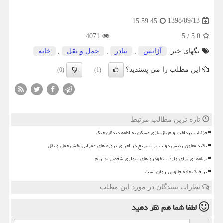
1398/09/13
15:59:45
4071
5
/
5.0
تگهای خبر:
آژانس
,
بنادر
,
حمل و نقل
,
خانه
این مطلب را می پسندید؟
(0)
(1)
تازه ترین مطالب مرتبط
جزئیات پرداخت وام بازسازی مسکن به لطمه دیدگان جنگ
تاکید معاون رئیس دولت بر تسریع در اجرای پروژه های عمرانی بخش حمل و نقل
برنامه ای برای واردات خودرو های سواری شخصی نداریم
ترافیک جاده چالوس روان است
نظرات بینندگان در مورد این مطلب
لطفا شما هم
نظر دهید