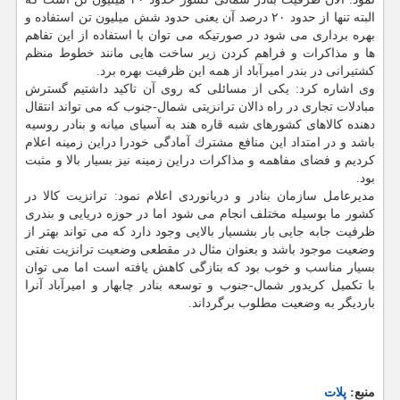
البته تنها از حدود ۲۰ درصد آن یعنی حدود شش میلیون تن استفاده و
بهره برداری می شود در صورتیكه می توان با استفاده از این تفاهم
ها و مذاكرات و فراهم كردن زیر ساخت هایی مانند خطوط منظم
كشتیرانی در بندر امیرآباد از همه این ظرفیت بهره برد.
وی اشاره كرد: یكی از مسائلی كه روی آن تاكید داشتیم گسترش
مبادلات تجاری در راه دالان ترانزیتی شمال-جنوب كه می تواند انتقال
دهنده كالاهای كشورهای شبه قاره هند به آسیای میانه و بنادر روسیه
باشد و در امتداد این منافع مشترك آمادگی خودرا دراین زمینه اعلام
كردیم و فضای مفاهمه و مذاكرات دراین زمینه نیز بسیار بالا و مثبت
بود.
مدیرعامل سازمان بنادر و دریانوردی اعلام نمود: ترانزیت كالا در
كشور ما بوسیله مختلف انجام می شود اما در حوزه دریایی و بندری
ظرفیت جابه جایی بار بشسیار بالایی وجود دارد كه می تواند بهتر از
وضعیت موجود باشد و بعنوان مثال در مقطعی وضعیت ترانزیت نفتی
بسیار مناسب و خوب بود كه بتازگی كاهش یافته است اما می توان
با تكمیل كریدور شمال-جنوب و توسعه بنادر چابهار و امیرآباد آنرا
باردیگر به وضعیت مطلوب برگرداند.
منبع:
پلات