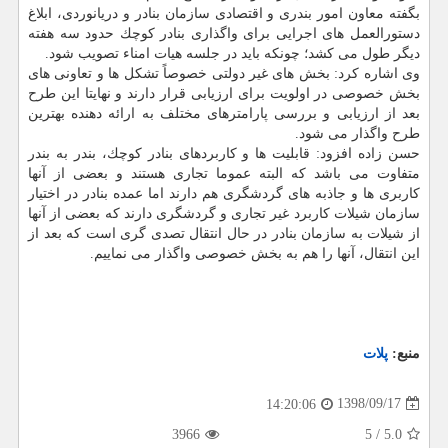
بگفته معاون امور بندری و اقتصادی سازمان بنادر و دریانوردی، ابلاغ
دستورالعمل های اجرایی برای واگذاری بنادر كوچك حدود سه هفته
دیگر طول می كشد؛ چونكه باید در جلسه هیات امناء تصویب شود.
وی اشاره كرد: بخش های غیر دولتی خصوصاً تشكل ها و تعاونی های
بخش خصوصی در اولویت برای ارزیابی قرار دارند و نهایتا این طرح
بعد از ارزیابی و بررسی پارامترهای مختلف به ارائه دهنده بهترین
طرح واگذار می شود.
حسن زاده افزود: قابلیت ها و كاربردهای بنادر كوچك، بندر به بندر
متفاوت می باشد كه البته عموما تجاری هستند و بعضی از آنها
كاربری ها و جاذبه های گردشگری هم دارند اما عمده بنادر در اختیار
سازمان شیلات كاربرد غیر تجاری و گردشگری دارند كه بعضی از آنها
از شیلات به سازمان بنادر در حال انتقال تصدی گری است كه بعد از
این انتقال، آنها را هم به بخش خصوصی واگذار می نماییم.
منبع:
پلات
1398/09/17
14:20:06
3966
5
/
5.0