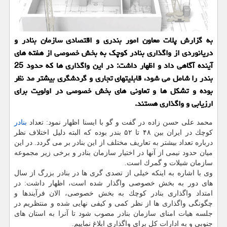
به گزارش پلات معاون امور بندری و اقتصادی سازمان بنادر و
دریانوردی از واگذاری بنادر كوچك به بخش خصوصی از هفته های
آینده آگاهی داد و اظهار داشت: در این واگذاری ها كه حدود 25
بندر را شامل می شود، قابلیتهای تجاری و گردشگری بیشتر مد نظر
بوده و تشكل ها و تعاونی های بخش خصوصی در اولویت برای
ارزیابی و واگذاری هستند.
محمد علی حسن زاده در گفت و گو با ایسنا اظهار نمود: تعداد
بنادر
كوچك در ایران بین ۴۸ تا ۵۲ بندر بوده كه البته دلیل اختلاف نظر
درباره تعداد بیشتر به تعاریف مختلف از این بنادر بر می گردد. در این
میان حدود نیمی از آنها در اختیار سازمان بنادر و برخی زیر مجموعه
سازمان شیلات و گمرك است.
وی با اشاره به اینكه خیلی از تصدی گری ها در بنادر بزرگ از سال
های دور به بخش خصوصی واگذار شده است، اظهار داشت: در
امتداد واگذاری بنادر كوچك به بخش خصوصی، الان فرآیندها و
چگونگی واگذاری ها از نظر كمی و كیفی نهایی شده و منتظریم در
جلسه هیات امنای سازمان بنادر مصوب شود تا آنرا به استان های
جنوبی و به ادارات كل برای واگذاری ابلاغ نماییم.