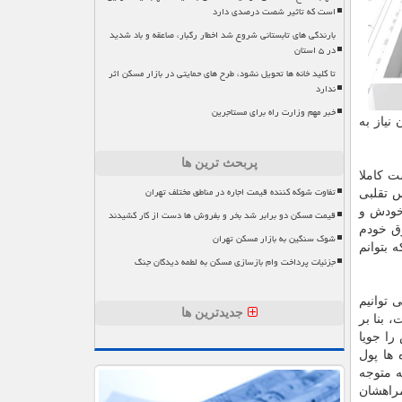
است که تاثیر شصت درصدی دارد
بارندگی های تابستانی شروع شد اخطار رگبار، صاعقه و باد شدید
در ۵ استان
تا کلید خانه ها تحویل نشود، طرح های حمایتی در بازار مسکن اثر
ندارد
خبر مهم وزارت راه برای مستاجرین
له است. وقتی فراخوان نیاز به
پربحث ترین ها
ت كاملا
تفاوت شوکه کننده قیمت اجاره در مناطق مختلف تهران
س تقلبی
 خودش و
قیمت مسکن دو برابر شد بخر و بفروش ها دست از کار کشیدند
وق خودم
شوک سنگین به بازار مسکن تهران
 بتوانم
جزئیات پرداخت وام بازسازی مسکن به لطمه دیدگان جنگ
 توانیم
جدیدترین ها
 بنا بر
را جویا
 ها پول
ه متوجه
مراهشان