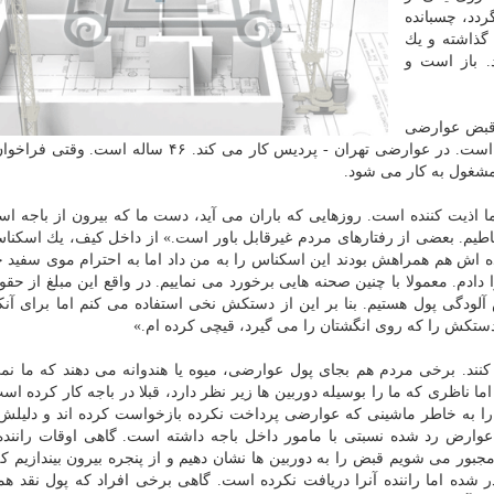
ردد، چسبانده
گذاشته و یك
. باز است و
 قبض عوارضی
را تحویلش می دهد. هشت سالی می شود كه كارش این است. در عوارضی تهران - پردیس كار می كند. ۴۶ سا
 مشغول به كار می شود.
ذیت كننده است. روزهایی كه باران می آید، دست ما كه بیرون از باجه اس
طیم. بعضی از رفتارهای مردم غیرقابل باور است.» از داخل كیف، یك اسكنا
ده اش هم همراهش بودند این اسكناس را به من داد اما به احترام موی سفید
دم. معمولا با چنین صحنه هایی برخورد می نماییم. در واقع این مبلغ از حق
ودگی پول هستیم. بنا بر این از دستكش نخی استفاده می كنم اما برای آنكه
 دستكش را كه روی انگشتان را می گیرد، قیچی كرده ام.»
نند. برخی مردم هم بجای پول عوارضی، میوه یا هندوانه می دهند كه ما نمی
ناظری كه ما را بوسیله دوربین ها زیر نظر دارد، قبلا در باجه كار كرده است،
را به خاطر ماشینی كه عوارضی پرداخت نكرده بازخواست كرده اند و دلیلش 
عوارض رد شده نسبتی با مامور داخل باجه داشته است. گاهی اوقات راننده
جبور می شویم قبض را به دوربین ها نشان دهیم و از پنجره بیرون بیندازیم ك
شده اما راننده آنرا دریافت نكرده است. گاهی برخی افراد كه پول نقد ه