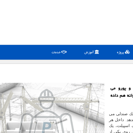
پروژه
آموزش
خدمات
 و یورو می
انه هم داده
۱۲ ساعت پشت یك صندلی می
هد. داخل هر
 اسپیلت، یك
. روی یكی از