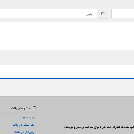
میانبرهای پلات
درباره ما
بک لینک در پلات
 چاپ نقشه، همراه شما در دنیای ساخت و ساز و توسعه
رپورتاژ در پلات