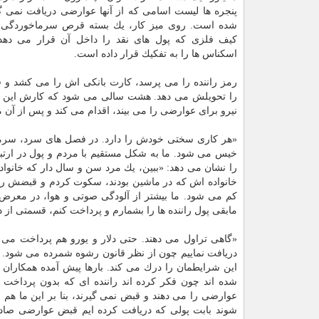
پنجره ها لیست اسامی كه از آنها عوارضی دریافت نمی گ
شده است. روی میز كار، یك بسته قرص سرماخوردگی 
كیف فلزی كه پول های نقد را داخل آن قرار می دهد
اسكناس ها را به تفكیك قرار داده است.
رمز راننده را می پرسد، كارت بانكی اش را می كشد و
نیرو برای عوارضی را می بیند، اقدام می كند و پس از آن
«هر كاری سختی خودش را دارد. در فصل های سرد، سرما ا
خیس می شود. ما به شكل مستقیم با مردم و پول در ارتبا
را نشان می دهد: «ببین، یك مرد سن و سال دار كه خانوا
خانواده اش كه در ماشین بودند، سكوت كردم و قبضش را دا
كم می شود. ما بیشتر از آلودگی صوتی و هوا، در معرض آل
مابقی پول راننده ها را بشمارم و پرداخت كنم، قسمتی از
«گاهی تراول می دهند. حتی دلار و یورو هم پرداخت می ك
دریافت نماییم چون از نظر قانون رشوه شمرده می شود. اما 
این شرایطمان را درك می كند. بارها پیش آمده همكاران 
شده اند چون فكر كرده اند راننده ای كه بدون پرداخت 
عوارضی را می دهند و قبض نمی گیرند، بنا بر این ما هم م
شوند بابت پولی كه دریافت كرده ایم قبض عوارضی صادر 