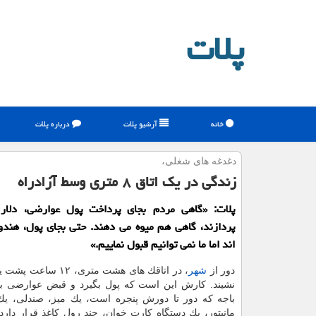
پلات
خانه
آرشیو پلات
درباره پلات
دغدغه های شغلی،
زندگی در یك اتاق ۸ متری وسط آزادراه
پلات: «گاهی مردم بجای پرداخت پول عوارضی، دلار
پردازند، گاهی هم میوه می دهند. حتی بجای پول، هندو
اند اما ما نمی توانیم قبول نماییم.»
دور از
شهر
، در اتاقك های هشت متری، 
نشیند. كارش این است كه پول بگیرد و قبض عوارضی بد
باجه كه دور تا دورش پنجره است، یك میز، صندلی، یك
مانیتور، یك دستگاه كارت خوان، چند رول كاغذ قرار دارد