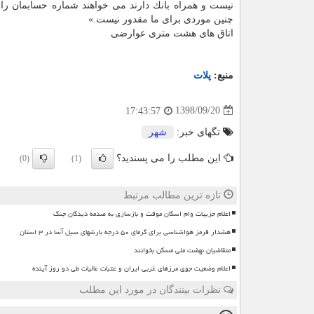
نیست و همراه بانك دارند می خواهند شماره حسابمان را به 
چنین موردی برای ما مقدور نیست.»
اتاق های هشت متری عوارضی
منبع:
پلات
1398/09/20
17:43:57
تگهای خبر:
شهر
این مطلب را می پسندید؟
(0)
(1)
تازه ترین مطالب مرتبط
اعلام جزییات وام اسکان موقت و بازسازی به صدمه دیدگان جنگ
هشدار قرمز هواشناسی برای گرمای ۵۰ درجه بارشهای سیل آسا در ۳ استان
متقاضیان نهضت ملی مسکن بخوانند
اعلام وضعیت جوی مرزهای غربی ایران و عتبات عالیات طی دو روز آینده
نظرات بینندگان در مورد این مطلب