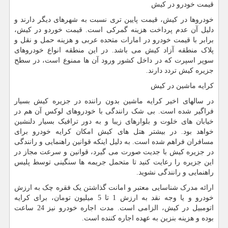
قیمت خودرو در کیش
خودروها در کیش، قیمت پایین تری نسبت به شهرهای دیگر دارند و
دلیل آن عدم پرداخت هزینه گمرکی است. قیمت خوردو در کیش،
برابر با قیمت خودرو در امارات متحده عربی و هزینه حمل و نقل و
پلاک منطقه آزاد کیش می باشد. در این منطقه انواع خودروهای
سوپر اسپرت که در داخل کشور ورود آن ها ممنوع است، در سطح
جزیره کیش تردد دارند.
کرایه ماشین در کیش
در سالهای اخیر کرایه ماشین بدون راننده در جزیره کیش بسیار
فراگیر شده است. بی شک رانندگی با خودروهای لوکس آن هم در
خیابان های خلوت و بلوارهای زیبا و به دور ترافیک بسیار دلنشین
خواهد بود. در بیشتر هتل های کیش امکان کرایه خودرو برای
مسافران فراهم شده است. به دلیل اینکه قوانین راهنمایی و رانندگی
در جزیره کیش با جدیت صورت می گیرد، قوانین و سرعت مجاز در
این جزیره را رعایت کنید تا متحمل جریمه ها سنگینی توسط پلیس
راهنمایی و رانندگی نشوید.
ارائه مدرک شناسایی معتبر و امانت گذاشتن یک فقره چک به ارزش
خودرو و یا وجه نقد به ارزش 1 تا 5 میلیون تومان، برای کرایه
اتومبیل در کیش، الزامی است. مدت اجاره خودرو نیز 24 ساعت
بوده و هزینه بنزین به عهده اجاره کننده است.