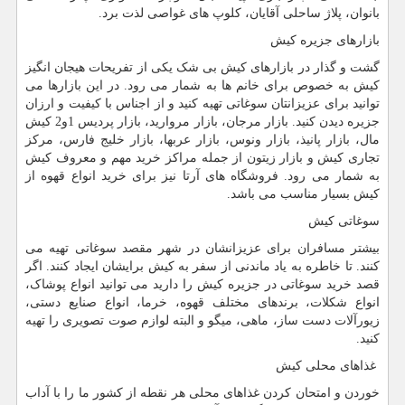
بانوان، پلاژ ساحلی آقایان، کلوپ های غواصی لذت برد.
بازارهای جزیره کیش
گشت و گذار در بازارهای کیش بی شک یکی از تفریحات هیجان انگیز
کیش به خصوص برای خانم ها به شمار می رود. در این بازارها می
توانید برای عزیزانتان سوغاتی تهیه کنید و از اجناس با کیفیت و ارزان
جزیره دیدن کنید. بازار مرجان، بازار مروارید، بازار پردیس 1و2 کیش
مال، بازار پانیذ، بازار ونوس، بازار عربها، بازار خلیج فارس، مرکز
تجاری کیش و بازار زیتون از جمله مراکز خرید مهم و معروف کیش
به شمار می رود. فروشگاه های آرتا نیز برای خرید انواع قهوه از
کیش بسیار مناسب می باشد.
سوغاتی کیش
بیشتر مسافران برای عزیزانشان در شهر مقصد سوغاتی تهیه می
کنند. تا خاطره به یاد ماندنی از سفر به کیش برایشان ایجاد کنند. اگر
قصد خرید سوغاتی در جزیره کیش را دارید می توانید انواع پوشاک،
انواع شکلات، برندهای مختلف قهوه، خرما، انواع صنایع دستی،
زیورآلات دست ساز، ماهی، میگو و البته لوازم صوت تصویری را تهیه
کنید.
غذاهای محلی کیش
خوردن و امتحان کردن غذاهای محلی هر نقطه از کشور ما را با آداب