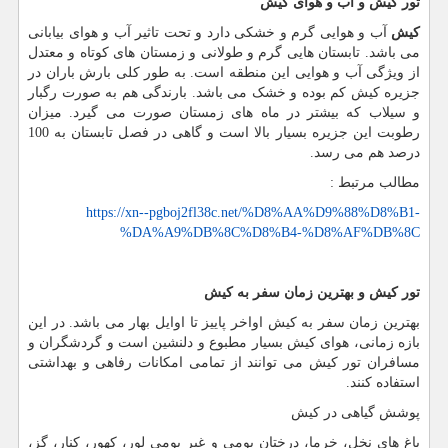
تور کیش و آب و هوای کیش
کیش
آب و هوایی گرم و خشکی دارد و تحت تاثیر آب و هوای بیابانی
می باشد. تابستان هایی گرم و طولانی و زمستان های کوتاه و معتدل
از ویژگی آب و هوایی این منطقه است. به طور کلی بارش باران در
جزیره کیش کم بوده و خشک می باشد. بارندگی هم به صورت رگبار
و سیلاب که بیشتر در ماه های زمستان صورت می گیرد. میزان
رطوبت این جزیره بسیار بالا است و گاهی در فصل تابستان به 100
درصد هم می رسد.
مطالب مرتبط :
https://xn--pgboj2fl38c.net/%D8%AA%D9%88%D8%B1-
%DA%A9%DB%8C%D8%B4-%D8%AF%DB%8C
تور کیش و بهترین زمان سفر به کیش
بهترین زمان سفر به کیش اواخر پاییز تا اوایل بهار می باشد. در این
بازه زمانی، هوای کیش بسیار مطبوع و دلنشین است و گردشگران و
مسافران تور کیش می توانند از تمامی امکانات رفاهی و بهداشتی
استفاده کنند.
پوشش گیاهی در کیش
باغ های نخل، خرما، درختان بومی و غیر بومی لور، کهور، کنار، گز،