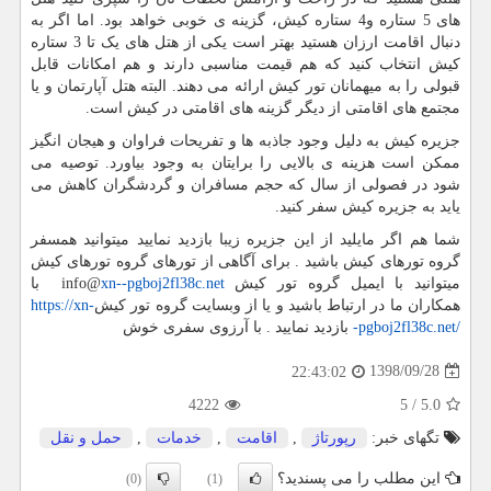
های 5 ستاره و4 ستاره کیش، گزینه ی خوبی خواهد بود. اما اگر به
دنبال اقامت ارزان هستید بهتر است یکی از هتل های یک تا 3 ستاره
کیش انتخاب کنید که هم قیمت مناسبی دارند و هم امکانات قابل
قبولی را به میهمانان تور کیش ارائه می دهند. البته هتل آپارتمان و یا
مجتمع های اقامتی از دیگر گزینه های اقامتی در کیش است.
جزیره کیش به دلیل وجود جاذبه ها و تفریحات فراوان و هیجان انگیز
ممکن است هزینه ی بالایی را برایتان به وجود بیاورد. توصیه می
شود در فصولی از سال که حجم مسافران و گردشگران کاهش می
یاید به جزیره کیش سفر کنید.
شما هم اگر مایلید از این جزیره زیبا بازدید نمایید میتوانید همسفر
گروه تورهای کیش باشید . برای آگاهی از تورهای گروه تورهای کیش
میتوانید با ایمیل گروه تور کیش
xn--pgboj2fl38c.net
info@
با
همکاران ما در ارتباط باشید و یا از وبسایت گروه تور کیش
https://xn-
-pgboj2fl38c.net/
بازدید نمایید . با آرزوی سفری خوش
1398/09/28
22:43:02
4222
5
/
5.0
تگهای خبر:
رپورتاژ
,
اقامت
,
خدمات
,
حمل و نقل
این مطلب را می پسندید؟
(0)
(1)