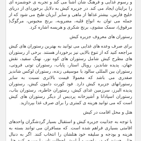
و رسوم غذایی و فرهنگ شان آشنا می کند و تجربه ی خوشمزه ای
را برایتان ایجاد می کند. در جزیره کیش به دلایل برخوردای از دریای
خلیج فارس، بیشتر غذاها از ماهی و سایر آبزیان طبخ می شود که از
جمله می توان به انواع قلیه، مضروبه، برنج مجبوس، مرگوگ(
مرقوق)، سمک مشوی، برنج شکری و هریسه اشاره کرد.
رستوران های معروف جزیره کیش
برای صرف وعده های غذایی می توانید به بهترین رستوران های کیش
مراجعه کنید که از تنوع بالایی نیز برخوردار هستند. برخی از رستوران
های مطرح کیش شامل رستوران های کوه نور، نهنگ سفید، نقش
جهان، پدیده شاندیز، رویال استار، پایاب، رستوران توتی فروتی،
رستوران بین المللی سالود با موسیقی زنده، رستوران لوکس شاندیز
صفدری می باشد که معمولا قیمت بالاتری نسبت به سایر
رستورانهای جزیره کیش دارد. فود کورت دامون کیش، رستوران
پدیده البرز، سرزمین غذای کیش، رستوران خاطره، رستوران بناب،
رستوران اسپادانا و آشپزخانه پردیس از دیگر رستوران های کیش
است که می توانید هزینه ی کمتری را برای صرف غذا بپردازید.
هتل و محل اقامت در کیش
با توجه به جذابیت جزیره کیش و استقبال بسیار گردشگران واحدهای
اقامتی بسیاری فراهم شده است. که مسافران می توانند بسته به
هزینه و بودجه و سلیقه خود هتلشان را انتخاب کنند. اگر به دنبال
هتلی هستید که در راحت و آرامش لحظات تان را سپری کنید هتل