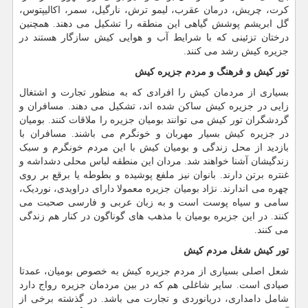
کرت، چریش، درمان عقرب، لیمو ترش، نارگیل، سمر، اکالیپتوس،
گل ابریشم پوشش گیاهی این منطقه را تشکیل می دهند. همچنین
درختان تزئینی که با شرایط آب و هوایی کیش سازگار هستند در
جزیره کیش رشد می کنند.
تور کیش و فرهنگ و مردم جزیره کیش
بسیاری از مردمان کیش را افرادی که به منظور تجارت و اشتغال
زایی در جزیره کیش ساکن شده اند، تشکیل می دهند. مسافران و
گردشگران تور کیش می توانند بومیان جزیره را ملاقات کنند. بومیان
در جزیره کیش بسیار مهربان و خونگرم می باشند. مسافران با
بازدید از محل زندگی و بومیان کیش با این مردم خونگرم و سبک
زندگیشان آشنا خواهند شد. مردان این منطقه لباس محلی دشداشه و
غنتره برتن دارند. بانوان نیز ملفع پوشیده و بطوطه یا برقع بر روی
چهره می اندارند. نژاد بومیان جزیره معمولا دارای دراویدی، نوردیک،
سامی و سیاه پوست است و به زبان عربی و فارسی صحبت می
کنند. در این جزیره بومیان با مذهب های گوناگون در کنار هم زندگی
می کنند.
تور کیش شغل مردم کیش
شعل اصلی بسیاری از مردم جزیره کیش به خصوص بومیان، عمدتا
صیادی است. سایر شاغلی هم که در بین مردمان جزیره رواج دارد
شامل دامداری، دریانوردی و تجارت می باشد. در گذشته برخی از