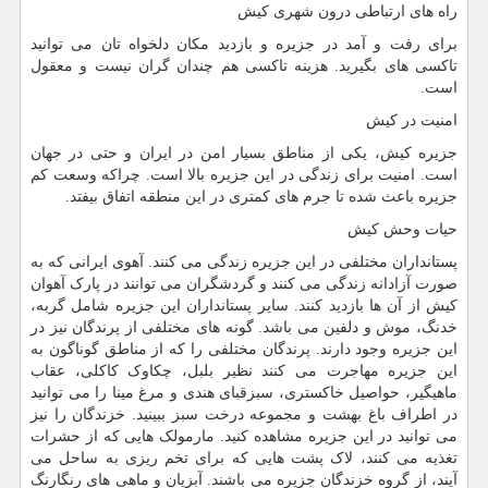
راه های ارتباطی درون شهری کیش
برای رفت و آمد در جزیره و بازدید مکان دلخواه تان می توانید
تاکسی های بگیرید. هزینه تاکسی هم چندان گران نیست و معقول
است.
امنیت در کیش
جزیره کیش، یکی از مناطق بسیار امن در ایران و حتی در جهان
است. امنیت برای زندگی در این جزیره بالا است. چراکه وسعت کم
جزیره باعث شده تا جرم های کمتری در این منطقه اتفاق بیفتد.
حیات وحش کیش
پستانداران مختلفی در این جزیره زندگی می کنند. آهوی ایرانی که به
صورت آزادانه زندگی می کنند و گردشگران می توانند در پارک آهوان
کیش از آن ها بازدید کنند. سایر پستانداران این جزیره شامل گربه،
خدنگ، موش و دلفین می باشد. گونه های مختلفی از پرندگان نیز در
این جزیره وجود دارند. پرندگان مختلفی را که از مناطق گوناگون به
این جزیره مهاجرت می کنند نظیر بلبل، چکاوک کاکلی، عقاب
ماهیگیر، حواصیل خاکستری، سبزقبای هندی و مرغ مینا را می توانید
در اطراف باغ بهشت و مجموعه درخت سبز ببینید. خزندگان را نیز
می توانید در این جزیره مشاهده کنید. مارمولک هایی که از حشرات
تغذیه می کنند، لاک پشت هایی که برای تخم ریزی به ساحل می
آیند، از گروه خزندگان جزیره می باشند. آبزیان و ماهی های رنگارنگ