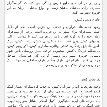
و زیبایی در آب های خلیج فارس زندگی می کنند که گردشگران
بسیاری برای تماشای ماهیان زینتی و انواع مختلف آبزیان به این
جزیره سفر می کنند.
جاهای دیدنی کیش
وجود جاذبه های فراوان و دیدنی این جزیره است. یکی از دلایل
اصلی مسافران برای سفر به این جزیره است. برخی از مسافران
زمان خود را به گونه ای برنامه ریزی می کنند تا بتوانند از اکثر
دیدنیهای کیش دیدن کنند. اسکله تفریحی کیش، پایاب کیش، پارک
دلفین ها، باغ پرندگان، کشتی یونانی، سافاری کیش، آکواریوم کیش،
نمایشگاه خزندگان کیش، مجموعه درخت سبز، روستای باغو، شهر
باستانی حریره، شهر زیر زمینی کاریز، گذر هنرمندان، ساحل
مرجانی کیش، باغ ایرانی، پارک هنگام، پارک ساحلی میرمهنا، پارک
مرجان برخی از اماکن دیدنی جزیره می باشد.
تفریحات کیش
وجود تفریحات آب و غیر آبی کیش به جذب گردشگران بسیار کمک
کرده است. در این جزیره می توان از انجام فعالیت هایی نظیر
مجموعه بولینگ مریم، پیست کارتینگ جزیره، کلوب تفریحات دریایی،
سه چرخه های آبی، ماهیگیری، کیبل اسکی، شاتل سواری، تیوپ،
جت اسکی، چتر بازی، پینت بال، دوچرخه سواری، پلاژ ساحلی