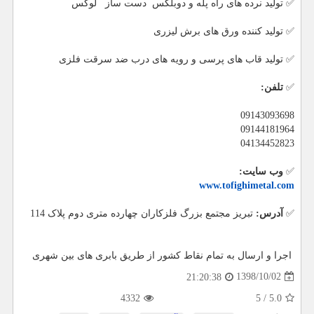
✅ تولید نرده های راه پله و دوبلکس دست ساز لوکس
✅ تولید کننده ورق های برش لیزری
✅ تولید قاب های پرسی و رویه های درب ضد سرقت فلزی
✅
تلفن:
09143093698
09144181964
04134452823
✅
وب سایت:
www.tofighimetal.com
✅
آدرس:
تبریز مجتمع بزرگ فلزکاران چهارده متری دوم پلاک 114
اجرا و ارسال به تمام نقاط کشور از طریق بابری های بین شهری
1398/10/02
21:20:38
4332
5
/
5.0