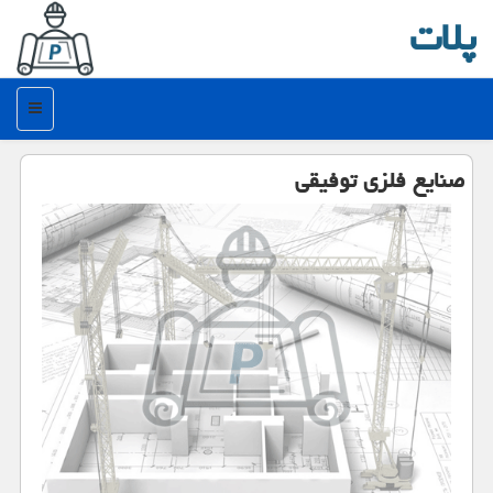
پلات
منو
صنایع فلزی توفیقی