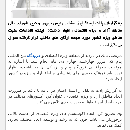
به گزارش پلات ایسنا/البرز مشاور رئیس جمهور و دبیر شورای عالی
مناطق آزاد و ویژه اقتصادی اظهار داشت: اینكه اقدامات مثبت
مناطق ویژه كشور مورد هجمه ارگان های داخلی قرار گرفته سوال
برانگیز است.
مرتضی بانك در بازدید از منطقه ویژه اقتصادی و
فرودگاه
بین المللی
پیام كه امروز چهارشنبه چهارم دی ماه انجام شد، با اشاره به
موقعیت جغرافیایی فرودگاه پیام و نزدیكی آن به پایتخت، اظهار
نمود: باید فرهنگ جدیدی برای شناسایی مناطق آزاد و ویژه در كشور
ایجاد شود.
به گزارش پلات به نقل از ایسنا، ایشان در ادامه با تاكید بر ضرورت
ایجاد مناطق آزاد و ویژه اقتصادی، عنوان كرد: كشورهای مختلف در
جهت ایجاد این فضاها به صورت جدی تلاش می كنند.
وی تصریح كرد: ایجاد اكوسیستم های ویژه اقتصادی از اهمیت بالایی
برخوردار می باشد چون كه به رشد و توسعه ابعاد مختلف تجاری
كمك می نماید.