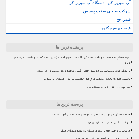
آب شیرین کن - دستگاه آب شیرین کن
شرکت صنعتی سخت پوشش
فیش حج
قیمت بیسیم کنوود
پربیننده ترین ها
سهم مصالح ساختمانی در قیمت مسکن بالا نیست مهم قیمت زمین است که تاثیر شصت درصدی
دارد
بارندگی های تابستانی شروع شد اخطار رگبار، صاعقه و باد شدید در ۵ استان
تا کلید خانه ها تحویل نشود، طرح های حمایتی در بازار مسکن اثر ندارد
خبر مهم وزارت راه برای مستاجرین
پربحث ترین ها
قیمت مسکن دو برابر شد بخر و بفروش ها دست از کار کشیدند
شوک سنگین به بازار مسکن تهران
جزئیات پرداخت وام بازسازی مسکن به لطمه دیدگان جنگ
برداشت چوب از جنگلهای هیرکانی ممنوع ماند