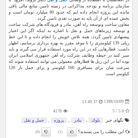
سازمان برنامه و بودجه مذاكراتی در زمینه تامین منابع مالی باقی
مانده این پروژه انجام داده ایم كه حدود 80 میلیارد تومان است و
بخش عمده ای از آن باید به صورت نقدی تامین گردد.
معاون ساخت وتوسعه راه آهن، بنادر و فرودگاه های شركت ساخت
و توسعه زیربناهای حمل و نقل با اشاره به اینكه اگر این اعتبار
پیشنهادی تامین گردد، همه تلاش خویش را انجام داده و تا این خط
ریلی 139 كیلومتری را تا موعد مقرر به بهره برداری برسانیم، اظهار
داشت: قطارهایی كه در این راه مورد استفاده قرار می گیرند و باید
سیر كنند در حیطه وظایف شركت راه آهن جمهوری اسلامی ایران
بوده اما در این ریل ها قطارهای معمولی می توانند استفاده شوند كه
سرعت شان برای مسافری 160 كیلومتر و برای حمل بار 120
كیلومتر است.
1398/10/09
13:49:37
4178
5
/
5.0
تگهای خبر:
بلوك
,
بنادر
,
پروژه
,
حمل و نقل
این مطلب را می پسندید؟
(0)
(1)