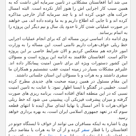
می شد اما افغانستان مشكلاتی در تامین سرمایه اش داشت كه به
همین سبب كار اجرایی اش را هنوز آغاز نكرده است. البته امسال
حركت های خوبی كرده اند و با چند سرمایه گذار خارجی مذاكره
كرده اند و تا جایی كه اطلاع داریم و به ما وعده داده اند، می خواهند
در صورت عملیاتی شدن كار تا حدود یك سال و نیم دیگر این پروژه را
به اتمام برسانند.
وی ادامه داد: اساسی ترین مساله ای كه برای انجام عملیات اجرایی
خط ریلی خواف-هرات داریم ناامنی است. این مساله را به وزارت
امور خارجه هم منعكس كردیم و الان شرایط خاصی بر این پروژه
حاكم است. افغانستان علاقمند به ادامه این پروژه است و مسؤلان
این كشور دستورات ویژه ای برای تامین امنیت پیمانكار داده اند.
علیرغم مشكلات بسیار در زمینه امنیت عقب ننشستیم و همكاران ما
سفری داشتند و به هرات و با مسؤلان این استان جلساتی داشتند.
این مقام مسئول در همین زمینه صحبت های جدیدی مطرح كرده
است. خطیبی در گفتگو با ایسنا اظهار نمود: با عنایت به تامین امنیت
نسبی كه در این منطقه اتفاق افتاده است، برنامه ریزی های صورت
گرفته و میزان پیشرفت فیزیكی آن، پیشبینی می شود كه خط ریلی
خواف-هرات تا آخر امسال یا نهایتا ابتدای سال آینده تا انتهای قطعه
سوم كه در تعهد جمهوری اسلامی ایران است، به بهره برداری خواهد
رسید.
وی با اشاره به اینكه مسافران می توانند از خواف تا ایستگاه جونو در
افغانستان را با قطار
سفر
كرده و از آن جا به هرات یا مقاصد دیگر
در افغانستان با استفاده از وسائل
حمل و نقل
دیگر بروند، افزود: با