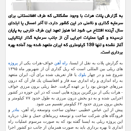
به گزارش پلات هرات با وجود مشكلاتی كه طرف افغانستانی برای
سرمایه گذاری و ناامنی در این كشور دارد، تا آخر امسال یا ابتدای
سال آینده افتتاح می شود اما هنوز تعهد این طرف خارجی به پایان
نرسیده و گویا عملیات اجرایی آن از جانب سرمایه گذار ایتالیایی
آغاز نشده و تنها 139 كیلومتری كه ایران متعهد شده بود آماده بهره
برداری است.
به گزارش پلات به نقل از ایسنا،
راه آهن
خواف-هرات یكی از
پروژه
های ریلی بین المللی است كه ریل گذاری آن از شهریور ماه ۱۳۹۵
شروع شد و در چهار
بلوك
یا فاز تعریف شده برای آن، ایران متعهد
به راه اندازی و راه اندازی سه فاز و افغانستان یك فاز آن كه درون
مرزهای خودش بود را بر عهده گرفت. خط ریلی برون مرزی خواف
- هرات یكی از بزرگترین پروژه هایی است كه در این حوزه در كشور
اجرایی شده و به دو بخش درون مرزی به طول حدود ۷۷ كیلومتر و
بخش برون مرزی حدود ۶۲ كیلومتر تقسیم می شود.
پیش از این عباس خطیبی -معاون ساخت وتوسعه راه آهن،
بنادر
و
فرودگاه های شركت ساخت و توسعه زیربناهای حمل و نقل- درباره
این پروژه ریلی به ایسنا گفته بود كه به صورت مرسوم عملیات راه
اندازی تا بهره برداری باید به صورت همزمان از جانب دو كشور اجرا