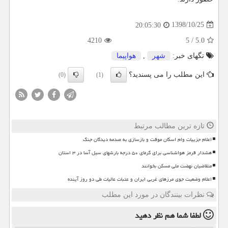
1398/10/25
20:05:30
4210
5
/
5.0
تگهای خبر:
شهر
,
هواپیما
این مطلب را می پسندید؟
(0)
(1)
تازه ترین مطالب مرتبط
اعلام جزییات وام اسکان موقت و بازسازی به صدمه دیدگان جنگ
هشدار قرمز هواشناسی برای گرمای ۵۰ درجه بارشهای سیل آسا در ۳ استان
متقاضیان نهضت ملی مسکن بخوانند
اعلام وضعیت جوی مرزهای غربی ایران و عتبات عالیات طی دو روز آینده
نظرات بینندگان در مورد این مطلب
لطفا شما هم
نظر دهید