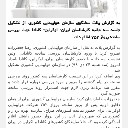
به گزارش پلات سخنگوی سازمان هواپیمایی كشوری، از تشكیل
جلسه سه جانبه كارشناسان ایران- اوكراین- كانادا جهت بررسی
سانحه پرواز ۷۵۲ اطلاع داد.
به گزارش پلات به نقل از سازمان هواپیمایی كشوری، رضا جعفرزاده
تصریح كرد: با ورود كارشناسان بررسی سانحه كانادایی اولین
نشست سه جانبه با حضور كارشناسان ایران- اوكراین- كانادا بامداد
امروز (سه شنبه ۲۴ دی ۹۸) در سازمان هواپیمایی كشوری تشكیل
شد.
وی اضافه كرد: در این نشست كارشناسان سه كشور روند بررسی
سانحه در ایام گذشته را مرور و مورد بررسی دوباره قرار دادند و
مقرر شد برنامه ریزی لازم جهت استمرار روند بررسی سانحه
صورت گیرد.
جعفرزاده خاطرنشان كرد: سازمان هواپیمایی كشوری ایران از همان
دقایق اولیه پس از بروز سانحه پرواز ۷۵۲ شركت هواپیمایی
اوكراینی برای حضور نماینده كشورهای طراح، سازنده، بهره بردار و
كشورهایی كه شهروندان آنان در این پرواز حضور داشتند اعلام
آمادگی كرده بود كه حالا نمایندگان كشورهای كانادا و اكراین در ایران
حضور دارند.