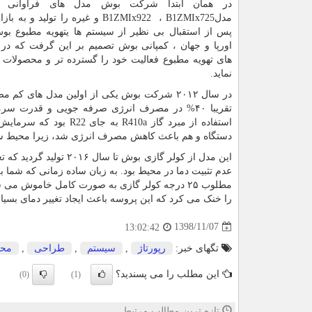
در همان ابتدا شرکت بوش مدل های فراوانی ر
مدل
B1ZMIx725
،
B1ZMIx922
و غیره را تولید و به باز
پس از استقبال بی نظیر از سیستم ها یتهویه مطبوع ب
اورپا و جهان ، کمپانی بوش تصمیم بر این گرفت که در 
های تهویه مطبوع فعالیت خود را گسترده تر و محصولات به
نماید.
در سال ۲۰۱۲ شرکت بوش یکی از اولین مدل های کم مصرف
تقریبا ۴۰% در مصرف انرژی صرفه جویی و قدرت س
استفاده از مبرد گاز
R410a
به جای
R22
بود که سرمایش 
دستگاه و هم باعث کاهش مصرف انرژی شد، زیرا محیط س
این مدل از کولر گازی بوش تا سال ۲۰۱۶ تولید گردید که تغییرات زیادی در آن نیز ایجاد شد. یکی از بزرگترین عیب های مدل ۶۰۲
مطلوب ۲۵ درجه کولر گازی به صورت کامل خاموش 
را خنک می کرد که این پروسه باعث ایجاد تغییر دمای بسی
1398/11/07
13:02:42
تگهای خبر:
رپورتاژ
,
سیستم
,
طراحی
,
محص
این مطلب را می پسندید؟
(0)
(1)
تازه ترین مطالب مرتبط