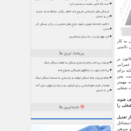
است که تاثیر شصت درصدی دارد
بارندگی های تابستانی شروع شد اخطار رگبار، صاعقه و باد شدید
در ۵ استان
تا کلید خانه ها تحویل نشود، طرح های حمایتی در بازار مسکن اثر
ندارد
خبر مهم وزارت راه برای مستاجرین
 به كار
ین سبب همچنان ناامنی
پربحث ترین ها
یب قانون كار در سال ۱۳۶۹ و تكلیف قانون بر
جزئیات پرداخت وام بازسازی مسکن به لطمه دیدگان جنگ
وژه های عمرانی
برداشت چوب از جنگلهای هیرکانی ممنوع ماند
ید برای
است. پس
اعلام جزییات وام اسکان موقت و بازسازی به صدمه دیدگان جنگ
ه مهمتر
هشدار قرمز هواشناسی برای گرمای ۵۰ درجه بارشهای سیل آسا
یت شغلی
در ۳ استان
یین تكلیف شوند
شغلی را
جدیدترین ها
ز تعدیل
«مشاغل
و مبرهن