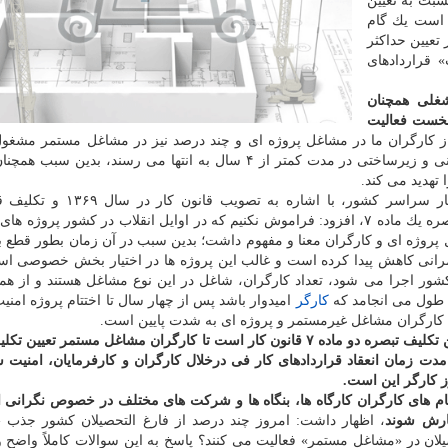
سبت به تعیین
 اقدام نموده است یك گام
تعیین حداكثر
 قراردادهای
غلی همچنان
ای مانند سدسازی را در ۴ سال نخست فعالیت
 از كارگران ما در مشاغل پروژه ای و چند درصد نیز در مشاغل مستمر مشغول
هستند. ضمن اینكه بخش قابل توجهی از پروژه های عمرانی و زیرساختی در مدت كمتر از ۴ سال به انتها می رسند، بد
تهدید می كند.
كانون عالی شوراهای اسلامی كار سراسر كشور، با اشاره به تصو
ساماندهی امنیت شغلی كارگران مشاغل غیرمستمر در تبصره یك ماده ۷، افزود: فراموش نكنیم كه در اوایل انقلاب در كشور پر
روژه ای و كارگران معنا و مفهوم داشت؛ بدین سبب در آن زمان بطور قطع با
مرانی كاهش پیدا كرده است و غالب این پروژه ها در اختیار بخش خصوصی 
ور اجرا می شود، تعداد كارگران، شاغل در این نوع مشاغل هستند و از هم
كارگر
امیدوار باشد پس از چهار سال تا اختتام پروژه امن
كارگران مشاغل غیرمستمر و پروژه ای به شدت پایین است.
آنچه كه برای كارگران مهمست تعیین تكلیف تبصره دو ماده ۷ قانون كار است تا كارگران مشاغل مستمر تع
ت زمان انعقاد قراردادهای كار فی درخلال كارگران و كارفرمایان، امنیت 
ز كارگر این است.
یام های كارگران كارگاه ها، بنگاه ها و شركت های مختلف در خصوص نگرانی ا
رش شوند
، اظهار داشت: امروز چند درصد از فارغ التحصیلان كشور جذب 
لان در «مشاغل مستمر» فعالیت می كنند؟ پاسخ به این سوالات كاملاً واضح 