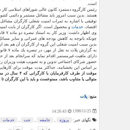
است.
رئیس كارگروه دستمزد كانون عالی شوراهای اسلامی كار سر
هستند. بدین سبب امروز باید مشاغل مستمر و دائمی كشور 
توفیقی با اشاره به ثمرات امنیت شغلی كارگران مشاغل مس
اقتصاد،
خدمات
و محصول است. اگر كارگران از بابت امنیت
وی اظه
چونكه باتوجه به كاهش بودجه های عمرانی و سایر مسائ
بدین سبب امنیت شغلی این گروه از كارگران آن هم بعد از 
به گزار
حضور شركای اجتماعی تدوین و به تصویب هیئت وزیران رس
بر اساس این بخشنامه، حداكثر مدت موقت برای كارهایی كه «ماهیت آنها 
موقت از طرف كا
متوالی یا متناوب باشد، ممنوعست و باید با این كارگران تا 
منبع:
پلات
1398/11/25
14:26:43
تگهای خبر:
پروژه
,
جامعه
,
جت
,
خدمات