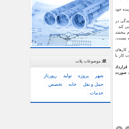
نده خود
ندگی در
ی كند.
مفهوم ببخشد
 نیست،
ت در كارهای
 وزارت كار با
موضوعات پلات
قرارداد
ه به صورت
شهر
پروژه
تولید
رپورتاژ
حمل و نقل
خانه
تخصص
خدمات