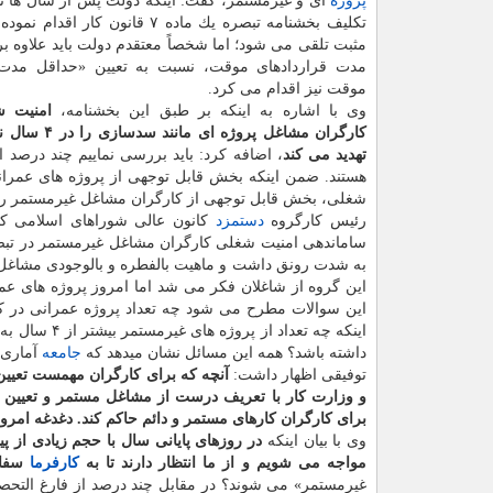
پروژه
ای و غیرمستمر، گفت: اینكه دولت پس از سال ها ن
تكلیف بخشنامه تبصره یك ماده ۷ قانون كار
مثبت تلقی می شود؛ اما شخصاً معتقدم دولت باید علاوه بر 
مدت قراردادهای موقت، نسبت به تعیین «حداقل مدت»
موقت نیز اقدام می كرد.
وی با اشاره به اینكه بر طبق این بخشنامه،
امنیت ش
كارگران مشاغل پروژه 
تهدید می كند
، اضافه كرد: باید بررسی نماییم چند درصد
شغلی، بخش قابل توجهی از كارگران مشاغل غیرمستمر را 
رئیس كارگروه
دستمزد
به شدت رونق داشت و ماهیت بالفطره و بالوجودی مشاغل پ
این گروه از شاغلان فكر می شد اما امروز پروژه های ع
این سوالات مطرح می شود چه تعداد پروژه عمرانی در كش
اینكه چه تعداد از پروژه های غیرمستمر بیشتر از ۴ سال به طول می انجامد كه
داشته باشد؟ همه این مسائل نشان میدهد كه
جامعه
آماری 
توفیقی اظهار داشت:
و وزارت كار با تعریف درست از مشاغل مستمر و تعیین مد
برای كارگران كارهای مستمر و دائم حاكم كند. دغدغه امرو
وی با بیان اینكه
در روزهای پایانی سال با حجم زیادی از پ
مواجه می شویم و از ما انتظار دارند تا به
كارفرما
سفا
غیرمستمر» می شوند؟ در مقابل چند درصد از فارغ التحصی