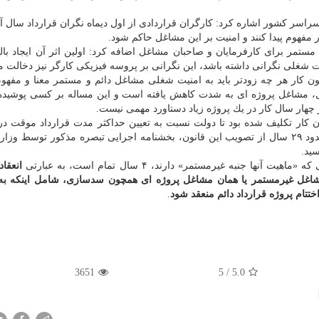
اسر كشور اشاره كرد: كارگران قراردادی از اول دیماه نگران قرارداد سال آی
مفهوم پیدا كنند و امنیت بر این مشاغل حاكم شود.
تمر برای كارفرمایان و صاحبان مشاغل اضافه كرد: اولین اثر آن ایجاد بال
 شغلی نگرانی داشته باشد، این نگرانی بر پروسه فیزیكی كارگر نیز دخالت م
ار داشت: وزیر كار به استناد تبصره دو ماده ۷ قانون كار هر چه زودتر باید به امنیت شغلی مشاغل دائم و مستمر معنا و 
ل، مشاغل پروژه ای به شدت كاهش یافته است و این مساله بر كسی پوشیده
چهار سال كار در یك پروژه زیاد دستاورد مهمی نیست.
ش پلات به نقل از مهر، در تبصره یك ماده ۷ قانون كار تكلیف شده بود تا دولت نسبت به تعیین حداكثر مدت قرارداد موق
دارای ماهیت غیرمستمر اقدام نماید كه سرانجام بعد از حدود ۲۹ سال از تصویب این قانون، بخشنامه اجرایی تبصره مذكور توسط
ید.
جنبه غیرمستمر» دارند، ۴ سال تمام است، به عبارتی
انعقاد 
رفرمایان با كارگرانی كه ۴ سال در مشاغل غیرمستمر یا همان مشاغل پروژه ای همچون سدسازی، شامل اینك
اختتام پروژه قرارداد دائم منعقد شود
.
3651
5
/
5.0