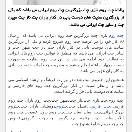
پلات: چت روم نازی چت بزرگترین چت روم ایرانی می باشد كه یكی
از بزرگترین سایت های دوست یابی در كنار باران چت ناز چت میهن
چت و سایر چت ایرانی می باشد.
چت روم
نازی چت بزرگترین چت روم ایرانی می باشد که از سال
90 کار خود را در عرصه چت روم شروع کرده و یکی از بزرگترین
سایت های دوست یابی در کنار باران چت ناز چت میهن چت و
سایر
چت
ایرانی می باشد که منطبق با قوانین چت روم های ایرانی
به فعالیت خود ادامه می دهد در این چت روم نظارت به صورت
بیست وچهار ساعته انجام میشود و مدیریت چت اماده خدمت رسانی
به کاربران عزیز می باشد.
همچنین این چتروم ثبت شده در وزارت فرهنگ و ارشاد اسلامی می
باشد و از نظر امنیت در کنار بزرگترین چت روم های فارسی و
سایت های دوست یابی قرار گرفته است.
چت روم,چت,نازی چت,ناز چت,میهن چت,چت روم باران,چت روم
فارسی,
چت فارسی
,عسل چت,
چتروم
,دوستیابی,باران چت,چتروم
بزرگ ایرانی,چت اسان,اسان چت,چت روم بدون عضویت,چت روم
انلاین,سایت چت,برنامه چت,گروه
چت
,
چت
گروهی,ققنوس
چت
,چت روم شلوغ,شلوغ چت