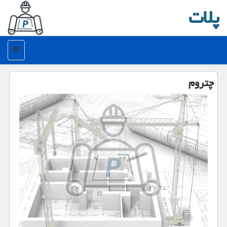
پلات
منو
چتروم