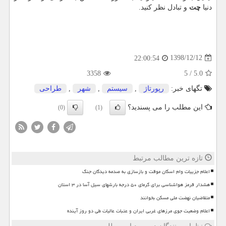
دنیا
چت
و تبادل نظر کنید
.
1398/12/12
22:00:54
3358
5
/
5.0
تگهای خبر:
رپورتاژ
,
سیستم
,
شهر
,
طراحی
این مطلب را می پسندید؟
(0)
(1)
تازه ترین مطالب مرتبط
اعلام جزییات وام اسکان موقت و بازسازی به صدمه دیدگان جنگ
هشدار قرمز هواشناسی برای گرمای ۵۰ درجه بارشهای سیل آسا در ۳ استان
متقاضیان نهضت ملی مسکن بخوانند
اعلام وضعیت جوی مرزهای غربی ایران و عتبات عالیات طی دو روز آینده