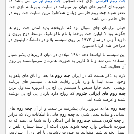
چت روم فارسی
نازی چت همچنین
چت روم ایرانی
می باشد که
شهروندان کشور های جهان نیز میتوانند در سایت و برنامه نازی چت
عضو شوند
چت
روم فارسی زبانان شلاهاوغ ترین سایت چت روم در
حال حاظر می باشد.
خیلی برایمان جای سوال بود که تاریخچه پدید امدن چت روم ها
چگونه بود ؟ اولین چت برخط با نام تاکوماتیک توسط دوج برون و
داوید آ ولی در سال ۱۹۷۴ بر روی سیستم پلاتو در دانشگاه ایلینوی در
طراحی شد.
اربانا شمپین
این سیستم تا اواسط دهه ۱۹۸۰ میلادی در میان کاربرهای پلاتو بسیار
استفاده می شد و تا ۵ کاربر به صورت همزمان می‌توانستند بر روی
آن فعالیت کنند.
لازم به ذکر هست که در ایران
چت روم
ها بعد از اتاق های یاهو به
وجود امدند ابتدا با وارد بازار رقابت شدند
.
سیستم های برنامه
نویسی تحت جاوا سپس با سیستم پی اچ پی امروزه متداول ترین
چت روم های ایرانی چتروم
که رواج دارد بازبان پی اچ پی نوشته
شده و عرضه شده اند.
چت روم‌
ها به مرور زمان پیشرفته تر شدند و از آن
چت روم‌
های
ابتدایی و ساده تبدیل شدن به
چت روم‌
هایی با امکانات زیاد که فراتر
از
چت کردن
هستند.
چت‌روم‌
ها این امکان را به شما می‌دهند که به
صورت ناشناس وارد
چت
شوید بدون اینکه از شما شماره تلفن یا
ایمیل بخواند شما میتوانید به صورت ناشناس با افرادی از سرتاسر