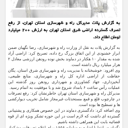
به گزارش پلات مدیركل راه و شهرسازی استان تهران، از رفع
تصرف گسترده اراضی شرق استان تهران به ارزش ۲۰۰ میلیارد
تومان اطلاع داد.
به گزارش پلات به نقل از وزارت راه و شهرسازی، رضا نگهبان ضمن
ابراز خشنودی از این اتفاق بزرگ رخ داده، تصریح كرد: اراضی آزاد
شده به مقدار ۱۰ هكتار در دماوند بخش نوده رودهن ارزشی معادل ۲
هزار میلیارد ریال داشته است.
وی افزود: خوشبختانه با مدیریت راه و شهرسازی شرق استان، یگان
حفاظت از اراضی اداره كل راه و شهرسازی، منابع طبیعی،
آبخیزداری، جهاد كشاورزی و شهرداری رودهن روز گذشته این
عملیات رأس ساعت ۶ بامداد شروع شد و با موفقیت به اتمام رسید.
مدیركل راه و شهرسازی استان تهران خاطرنشان كرد: رفع تصرفات
در چارچوب قلع و قمع مستحدثات غیرمجاز شامل تخریب دیواركشی
ها و تسطیح ها بوده است.
وی اضافه كرد: دادگستری دماوند در این خصوص همكاری و پشتیبانی
گسترده ای داشت كه لازم است در این حوزه تشكر ویژه ای از قوه
قضائیه بابت این همراهی داشته باشیم.
نگهبان در انتها با اشاره به سامانه ۱۶۵۶ برای اعلام تصرفات مشكوك