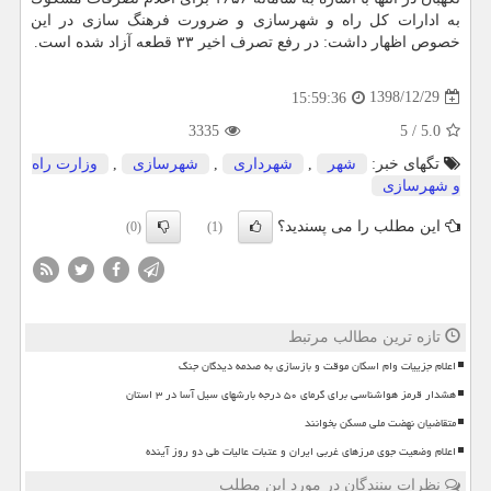
به ادارات كل راه و شهرسازی و ضرورت فرهنگ سازی در این
خصوص اظهار داشت: در رفع تصرف اخیر ۳۳ قطعه آزاد شده است.
1398/12/29
15:59:36
3335
5
/
5.0
تگهای خبر:
شهر
,
شهرداری
,
شهرسازی
,
وزارت راه
و شهرسازی
این مطلب را می پسندید؟
(0)
(1)
تازه ترین مطالب مرتبط
اعلام جزییات وام اسکان موقت و بازسازی به صدمه دیدگان جنگ
هشدار قرمز هواشناسی برای گرمای ۵۰ درجه بارشهای سیل آسا در ۳ استان
متقاضیان نهضت ملی مسکن بخوانند
اعلام وضعیت جوی مرزهای غربی ایران و عتبات عالیات طی دو روز آینده
نظرات بینندگان در مورد این مطلب