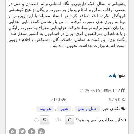
پشتیبانی و انتقال اقلام دارویی با نگاه انسانی و نه اقتصادی و حتی در
بعضی اوقات به لزوم انجام پرواز به صورت رایگان از هیچ كوششی
فروگذار نكرده اند، اضافه كرد: در امتداد مقابله با این ویروس و
برنامه ریزی های صورت گرفته ۱۰ تن بار شامل كمك هایی اهدایی
ایرانیان مقیم تركیه توسط شركت هواپیمایی معراج به صورت رایگان
و با هماهنگی سركنسول گری ایران در استانبول به كشور منتقل شد.
بگفته وی، این كمك ها شامل ماسك، گان، دستكش و اقلام دارویی
است كه به وزارت بهداشت تحویل داده شد.
منبع:
پلات
1399/01/12
21:25:56
3150
5
/
5.0
تگهای خبر:
حمل و نقل
,
شهر
,
هواپیما
این مطلب را می پسندید؟
(0)
(1)