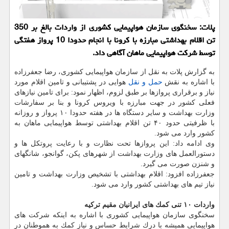
پلات: سخنگوی سازمان هواپیمایی كشوری از واردات بالغ بر 350
تن اقلام بهداشتی مبارزه با كرونا با انجام حدودا 10 پرواز هفتگی
توسط شركت هواپیمایی ماهان آگاهی داد.
به گزارش پلات به نقل از سازمان هواپیمایی كشوری، رضا جعفرزاده
با اشاره به نقش
حمل و نقل
هوایی در پشتیبانی و تامین اقلام مورد
نیاز و برقراری پروازها بر طبق لزوم، اظهار نمود: برای تامین نیازهای
فعلی كشور در جهت مبارزه با ویروس كرونا و بنا بر سفارشات
وزارت بهداشت و سایر دستگاه ها در هفته حدودا ۱۰ پرواز و روزانه
با ظرفیتی حدود ۴۰ تن اقلام بهداشتی توسط هواپیمایی ماهان به
كشور وارد می شود.
وی ادامه داد: این پروازها تحت نظارت و با رعایت پروتكل ها و
دستورالعمل های وزارت بهداشت از شهرهای پكن، گوانجو، شانگهای
و شنزن صورت می گیرد.
جعفرزاده افزود: اقلام بهداشتی با تشخیص وزارت بهداشت و تامین
نیاز تیم های بهداشتی كشور وارد می شود.
واردات ۱۰ تنی كمك های ایرانیان مقیم تركیه
سخنگوی سازمان هواپیمایی كشوری با اشاره به اینكه شركت های
هواپیمایی همیشه با درك شرایط حساس و نیاز كمك به هموطنان در