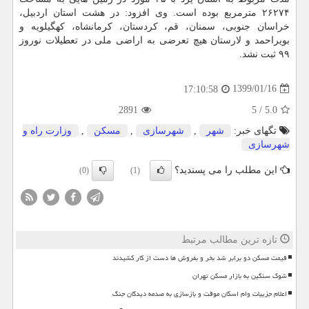
۲۶۲۷۴ مترمربع بوده است. وی افزود: در هشت استان اردبیل،
خراسان جنوبی، سمنان، قم، كردستان، كرمانشاه، كهگیلویه و
بویراحمد و لارستان هیچ تعرضی به اراضی ملی در تعطیلات نوروز
۹۹ ثبت نشد.
1399/01/16
17:10:58
2891
5
/
5.0
تگهای خبر:
شهر
,
شهرسازی
,
مسكن
,
وزارت راه و
شهرسازی
این مطلب را می پسندید؟
(0)
(1)
تازه ترین مطالب مرتبط
قیمت مسکن دو برابر شد بخر و بفروش ها دست از کار کشیدند
شوک سنگین به بازار مسکن تهران
اعلام جزییات وام اسکان موقت و بازسازی به صدمه دیدگان جنگ