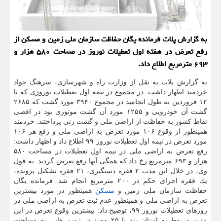
به گزارش پلات فرمانده یگان حفاظت سازمان ملی زمین و مسكن از
رفع تعرض در هفته اول تعطیلات نوروز در مساحت ۵۸۰ هزار و
۶۹۳ مترمربع اطلاع داد.
به گزارش پلات به نقل از وزارت راه و شهرسازی، سرهنگ جواد
خردمند اظهار داشت: در مجموع در نیمه اول تعطیلات نوروزی كه تا
۱۲ فروردین به طول انجامید در مجموع ۳۹۴۰ مورد گشت كه ۲۶۸۵
گشت آن خودرویی و ۱۲۵۵ مورد آن گشت موتوری بود در اقصی
نقاط كشور به حفاظت از اراضی ملی و گشت زنی پرداختند. خردمند
همینطور از وقوع ۱۰۶ مورد تعرض به اراضی ملی و رفع هر ۱۰۶
مورد تعرض در نیمه اول تعطیلات نوروز ۹۹ اطلاع داد و اظهار داشت:
رفع تعرض به اراضی ملی در نیمه اول تعطیلات در مساحت ۵۸۰
هزار و ۶۹۳ مترمربع رخ داد كه همگی آنها رفع تعرض گردید. به قول
وی، در خلال این مدت ۲ فقره دستگیری، ۲۱ فقره تشكیل پرونده،
یك فقره اجرای حكم در ۲۰۰ مترمربع انجام شد. فرمانده یگان
حفاظت سازمان ملی زمین و
مسكن
همینطور در مورد بیشترین
تعرض به اراضی ملی و همینطور عدم ثبت تعرض به اراضی ملی در
روزهای تعطیلات نوروز ۹۹، توضیح داد: بیشترین وقوع تعرض در این
مدت مربوط به استان یزد با ۲۵ مورد در زمین هایی به مساحت