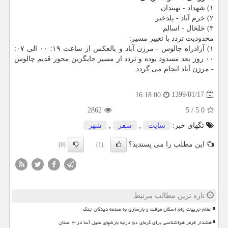
۱) شهداد - نهبندان
۲) خرم آباد - پلدختر
۳) خلخال - اسالم
محدودیت تردد با تغییر مسیر:
۱) آزادراه چالوس - مرزن آباد و بالعكس از ساعت ۱۹: ۰۰ الی ۰۷:
۰۰ روز بعد مسدود بوده و تردد از مسیر جایگزین محور قدیم چالوس
- مرزن آباد انجام می گردد.
1399/01/17
16:18:00
2862
5
/
5.0
تگهای خبر:
سایت
,
سفر
,
شهر
این مطلب را می پسندید؟
(0)
(1)
تازه ترین مطالب مرتبط
اعلام جزییات وام اسکان موقت و بازسازی به صدمه دیدگان جنگ
هشدار قرمز هواشناسی برای گرمای ۵۰ درجه بارشهای سیل آسا در ۳ استان