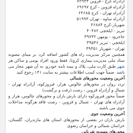
آزادراه كرج - قزوین ۷۲۹۳۳
آزادراه قزوین - كرج ۶۹۶۹۷
آزادراه تهران - كرج ۶۴۶۸۵
آزادراه ساوه - تهران ۵۱۹۹۳
شهریار-كرج ۴۶۸۸۴
تبریز - ایلخچی ۴۰۴۸۲
جاجرود - بومهن ۳۹۷۳۲
ایلخچی - تبریز ۳۹۵۳۶
تهران - شهریار ۳۹۴۵۱
همچنین مركز مدیریت راه های كشور اضافه كرد: بر مبنای مصوبه
ستاد ملی مدیریت بیماری كرونا، فقط ورود افراد بومی و ساكن هر
شهر
طبق كارت ملی، پلاك و بیمه نامه خودرو، به آن شهر مجاز می
باشد. ضمناً جهت كسب اطلاعات بیشتر به سایت ۱۴۱ رجوع كنید.
آخرین وضعیت محورهای شمالی
تردد روان در محورهای چالوس، هراز، فیروزكوه، آزادراه تهران -
شمال و آزادراه قزوین - رشت (رفت و برگشت)
ضمناً محور فیروزكوه دارای بارش باران و محورهای چالوس، هراز و
آزادراه های تهران - شمال و قزوین - رشت فاقد هرگونه مداخلات
جوی می باشند.
آخرین وضعیت جوی
بارش باران در بعضی از محورهای استان های مازندران، گلستان،
خراسان شمالی و خراسان رضوی
محورهای مسدود شریانی