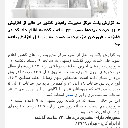
به گزارش پلات مركز مدیریت راههای كشور در حالی از افزایش
۱۴.۷ درصد ترددها نسبت ۲۴ ساعت گذشته اطلاع داد كه در
شانزدهم فروردین نیز، ترددها نسبت به روز قبل افزایش یافته
بود.
به گزارش پلات به نقل از مهر، مركز مدیریت راه های كشور اعلام
نمود: طی شبانه روز گذشته (منتهی به ساعت ۹ بامداد یكشنبه ۱۷
فروردین) بر مبنای آخرین اطلاعات دریافتی از ۲۳۰۱ ترددشمار فعال
در محورهای برون شهری، نسبت به روز قبل ۱۴.۷ درصد افزایش
تردد را نشان داده است. همینطور سهم وسایل نقلیه سنگین ۱۶.۳،
اوج تردد بین ساعات ۱۸ الی ۱۹ و كمترین تردد بین ساعات ۴ الی ۵
صورت پذیرفته كه هموطنان عزیز با آگاهی از این مورد می توانند
ساعات مناسب تری را برای
سفر
انتخاب كنند.
این در حالی است كه در شبانه روز منتهی به ۹ بامداد شنبه ۱۶
فروردین هم نسبت به شبانه روز پیش از آن، ۱۷.۷ درصد به ترددهای
جاده ای افزوده شده بود.
محورهای دارای بیشترین تردد طی ۲۴ ساعت گذشته
آزادراه كرج - تهران ۸۲۹۳۸