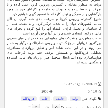
دولت به منظور مقابله با گسترش ویروس كرونا عمل كرده و با
تمركز بر حفظ سلامت و بهداشت جامعه و كاركنان خود در مورد
بازگشایی و از سرگیری تولید كارخانه ها تصمیم گیری خواهیم كرد.
شیوع گسترده ویروس كرونا و سرعت بالای همه گیری آن الان
تمامی كشورهای جهان را به شدت درگیر كرده و به عقیده خیلی از
كارشناسان و تحلیل گران، اقتصاد آنها را فلج كرده و بحران های
مالی و ركود اقتصادی شدیدی را در آنها بوجود آورده است.
صنعت هوانوردی و شركت های هواپیمایی هم كه در این میان همچون
بزرگترین قربانیان شیوع گسترده ویروس خطرناك و مرگبار به شمار
می روند و در این مدت شاهد لغو و تعلیق پروازهای مسافری،
تعطیلی فرودگاهها و همینطور توقف خط تولید كارخانه های
هواپیماسازی بوده اند، تابحال متحمل ضرر و زیان های مالی گسترده
و هنگفتی شده اند.
1399/01/19
12:47:23
2668
5
/
5.0
تگهای خبر:
تولید
,
جامعه
,
خانه
,
فرودگاه
این مطلب را می پسندید؟
(0)
(1)