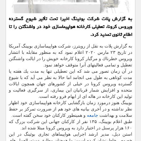
به گزارش پلات شركت بوئینگ اخیرا تحت تأثیر شیوع گسترده
ویروس كرونا، تعطیلی كارخانه هواپیماسازی خود در واشنگتن را تا
اطلاع ثانوی تمدید كرد.
به گزارش پلات به نقل از رویترز، شركت هواپیماسازی بویینگ آمریكا
در تاریخ ۲۳ مارس ۲۰۲۰ اعلام نمود كه به منظور مقابله با انتشار
ویروس خطرناك و مرگبار كرونا كارخانه خویش را در ایالت واشنگتن
تعطیل و تمامی فعالیتهای آنرا متوقف خواهد نمود.
در آن زمان تصور می شد كه این تعطیلی تنها به مدت یك هفته یا
مدت كوتاهی به طول می انجامد اما حالا به نظر می آید كه با شیوع
گسترده ویروس كرونا در خیلی از كشورهای جهان همچون ایالات
متحده و افزایش شمار قربانیان این بیماری، از سرگیری فعالیت و
تولید این كارخانه در هاله ای از ابهام فرو رفته است.
بویینگ هنوز درمورد زمان بازگشایی كارخانه هواپیماسازی خود اظهار
نظر نداشته و در آخری بیانیه های خود هم از ضرورت تمركز بر حفظ
سلامت و بهداشت
جامعه
و همینطور كاركنان خود سخن گفته است.
طبق اعلام بویینگ، ۱۳۵ نفر از كاركنان جهانی این شركت بزرگ كه
۱۶۰ هزار پرسنل در اختیار دارد به ویروس كرونا مبتلا شده اند.
استن دیل، مدیر ارشد اجرایی هواپیماهای تجاری بوئینگ در این
خصوص خاطرنشان كرده است: ما همچنان مطابق دستورالعمل های