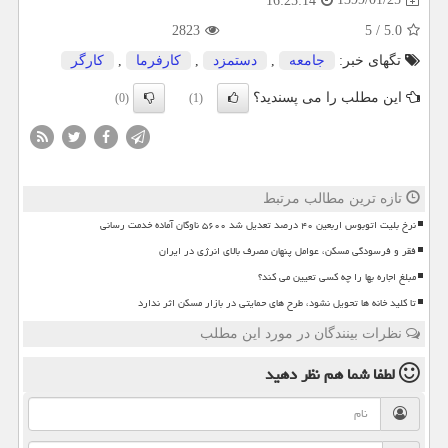
16:25:14
2823
5
/
5.0
تگهای خبر:
جامعه
,
دستمزد
,
كارفرما
,
كارگر
این مطلب را می پسندید؟
(0)
(1)
تازه ترین مطالب مرتبط
نرخ بلیت اتوبوس اربعین ۴۰ درصد تعدیل شد ۵۶۰۰ ناوگان آماده خدمت رسانی
فقر و فرسودگی مسکن، عوامل پنهان مصرف بالای انرژی در ایران
مبلغ اجاره بها را چه کسی تعیین می کند؟
تا کلید خانه ها تحویل نشود، طرح های حمایتی در بازار مسکن اثر ندارد
نظرات بینندگان در مورد این مطلب
لطفا شما هم
نظر دهید