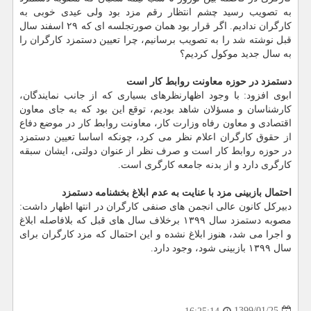
به تصویب رسید چشم انتظار رقم مزد بود ولی عیدی خوبی به
كارگران ندادیم. اگر قرار بود همان صورتجلسه ای كه ۲۹ اسفند سال
قبل نوشته شد را به تصویب برسانیم، چرا تعیین دستمزد كارگران را
به سال جدید موكول كردیم؟
دستمزد در حوزه معاونت روابط كار است
ابوی افزود: با وجود اظهارنظرهای بسیاری كه از جانب نمایندگان،
كارشناسان و مسؤلان شاهد بودیم، توقع این بود كه به جای معاون
اقتصادی و معاون رفاه وزارت كار، معاونت روابط كار در موضع دفاع
از حقوق كارگران اعلام نظر می كرد، چونكه اساسا تعیین دستمزد
در حوزه روابط كار است و صرف نظر از عنوان دولتی، ایشان سبقه
كارگری دارد و از بدنه جامعه كارگری است.
احتمال بازبینی مزد با عنایت به عدم ابلاغ بخشنامه دستمزد
دبیركل كانون عالی انجمن های صنفی كارگران در انتها اظهار داشت:
مصوبه دستمزد سال ۱۳۹۹ برخلاف سال های قبل كه بلافاصله ابلاغ
و اجرا می شد، هنوز ابلاغ نشده و این احتمال كه مزد كارگران برای
سال ۱۳۹۹ بازبینی شود، وجود دارد.
1399/01/25