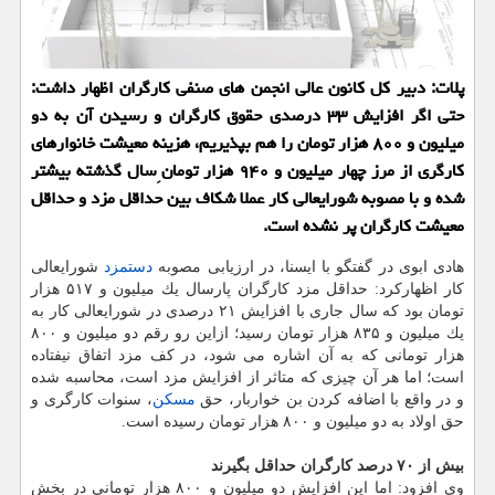
پلات: دبیر كل كانون عالی انجمن های صنفی كارگران اظهار داشت:
حتی اگر افزایش ۳۳ درصدی حقوق كارگران و رسیدن آن به دو
میلیون و ۸۰۰ هزار تومان را هم بپذیریم، هزینه معیشت خانوارهای
كارگری از مرز چهار میلیون و ۹۴۰ هزار تومان ِسال گذشته بیشتر
شده و با مصوبه شورایعالی كار عملا شكاف بین حداقل مزد و حداقل
معیشت كارگران پر نشده است.
هادی ابوی در گفتگو با ایسنا، در ارزیابی مصوبه
دستمزد
شورایعالی
كار اظهاركرد: حداقل مزد كارگران پارسال یك میلیون و ۵۱۷ هزار
تومان بود كه سال جاری با افزایش ۲۱ درصدی در شورایعالی كار به
یك میلیون و ۸۳۵ هزار تومان رسید؛ ازاین رو رقم دو میلیون و ۸۰۰
هزار تومانی كه به آن اشاره می شود، در كف مزد اتفاق نیفتاده
است؛ اما هر آن چیزی كه متاثر از افزایش مزد است، محاسبه شده
و در واقع با اضافه كردن بن خواربار، حق
مسكن
، سنوات كارگری و
حق اولاد به دو میلیون و ۸۰۰ هزار تومان رسیده است.
بیش از ۷۰ درصد كارگران حداقل بگیرند
وی افزود: اما این افزایش دو میلیون و ۸۰۰ هزار تومانی در بخش