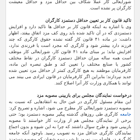
شورایعالی كار عملا شكاف بین حداقل مزد و حداقل معیشت
كارگران پر نشده است.
تاكید قانون كار بر تعیین حداقل دستمزد كارگران
وی با اشاره به اینكه قانون كار بر حداقل ها تاكید دارد و افزایش
دستمزدی كه در آن تاكید شده باید روی كف مزد اتفاق بیفتد، اظهار
داشت: در ماده ۴۱ قانون كار گفته نشده حقوق كارگری كه چند
فرزند دارد بیشتر شود و كارگری كه مجرد است یا فرزندی ندارد،
افزایش نیابد؛ بر مبنای ماده ۴۱ قانون كار، شورایعالی كار موظف
است همه ساله میزان حداقل دستمزد كارگران در نقاط مختلف
كشور یا صنایع مختلف را تعیین كند و طبق تبصره این ماده،
كارفرمایان موظفند به هیچ كارگری كمتر از حداقل مزد تعیین شده
جدید نپردازند؛ بنابراین اگر كارفرمایان در قانون ایرادی می بینند می
توانند با همكاری وزارت كار آنرا اصلاح كنند.
درخواست نمایندگان مجلس برای بازبینی مصوبه مزد
این مقام مسئول كارگری در عین حال به انتقادهایی كه نسبت به
مصوبه دستمزد شورایعالی كار مطرح می شود، اشاره و تصریح كرد:
جامعه
كارگری طی روزهای گذشته پیگیر مصوبه دستمزد بود؛ حتی
برخی از نمایندگان مجلس هم از وزارت كار خواستند تا مصوبه
بازبینی شود و طرح سوال داشتند كه چرا به این شیوه و بدون اجماع
نمایندگان كارگری حداقل مزد به تصویب رسید. باوجود آنكه جامعه
كارگری در فاصله بین نوروز تا شب نیمه شعبان كه مصوبه دستمزد