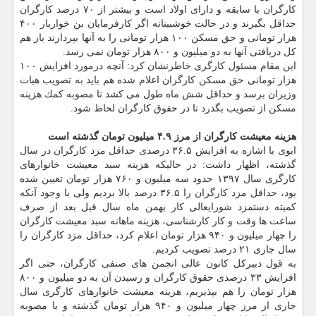
كارگران با سابقه و دارای اولاد است و بیشتر از ۷۰ درصد كارگران
حداقل بگیرند و در حالت خوشبینانه اگر كارفرمایان بن خواربار ۴۰۰
هزار تومانی و حق مسكن ۱۰۰ هزار تومانی را به آنها بپردازند باز هم
كل دریافتی آنها به دو میلیون و ۸۰۰ هزار تومان نمی رسد.
این مقام مسئول كارگری خاطرنشان كرد: آنچه درمورد افزایش ۱۰۰
هزار تومانی حق مسكن كارگران اعلام شده هم باید به تصویب هیات
وزیران برسد و حداقل شش ماه طول می كشد تا مصوبه كمك هزینه
مسكن از تصویب بگذرد تا در حقوق كارگران لحاظ شود.
هزینه معیشت كارگران از مرز ۴.۹ میلیون تومان گذشته است
ابوی با اشاره به افزایش ۳۶.۵ درصدی حداقل مزد كارگران در سال
گذشته، اظهار داشت: در حالیكه هزینه سبد معیشت خانوارهای
كارگری سال ۱۳۹۷ حدود سه میلیون و ۷۶۰ هزار تومان تعیین شده
بود، حداقل مزد كارگران را ۳۶.۵ درصد بالا بردیم ولی با وجود آنكه
كمیته دستمزد شورایعالی كار بهمن ماه سال قبل بعد از صرف
ساعت ها وقت و كار كارشناسی، هزینه ماهانه سبد معیشت كارگران
را چهار میلیون و ۹۴۰ هزار تومان اعلام كرد، حداقل مزد كارگران را
سال جاری ۲۱ درصد تصویب كردیم.
به قول دبیركل كانون عالی انجمن های صنفی كارگران، حتی اگر
افزایش ۳۳ درصدی حقوق كارگران و رسیدن آن به دو میلیون و ۸۰۰
هزار تومان را هم بپذیریم، هزینه معیشت خانوارهای كارگری سال
جاری از مرز چهار میلیون و ۹۴۰ هزار تومان گذشته و با مصوبه